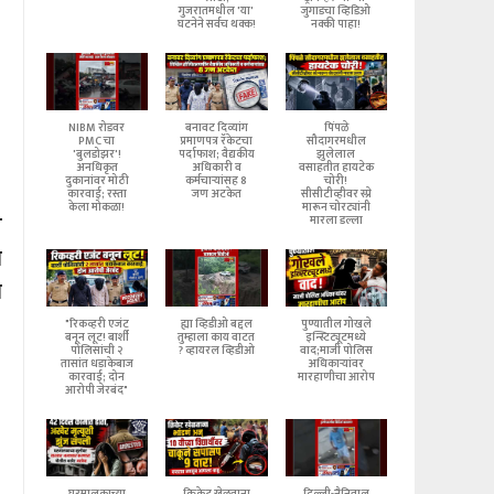
गुजरातमधील 'या'
जुगाडचा व्हिडिओ
घटनेने सर्वच थक्क!
नक्की पाहा!
NIBM रोडवर
बनावट दिव्यांग
पिंपळे
PMC चा
प्रमाणपत्र रॅकेटचा
सौदागरमधील
'बुलडोझर'!
पर्दाफाश; वैद्यकीय
झुलेलाल
अनधिकृत
अधिकारी व
वसाहतीत हायटेक
दुकानांवर मोठी
कर्मचाऱ्यांसह 8
चोरी!
कारवाई; रस्ता
जण अटकेत
सीसीटीव्हीवर स्प्रे
केला मोकळा!
मारून चोरट्यांनी
त
मारला डल्ला
े
स
"रिकव्हरी एजंट
ह्या व्हिडीओ बद्दल
पुण्यातील गोखले
बनून लूट! बार्शी
तुम्हाला काय वाटत
इन्स्टिट्यूटमध्ये
पोलिसांची २
? व्हायरल व्हिडीओ
वाद;माजी पोलिस
तासांत धडाकेबाज
अधिकाऱ्यांवर
कारवाई; दोन
मारहाणीचा आरोप
आरोपी जेरबंद"