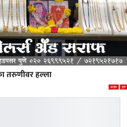
एका तरुणीवर हल्ला
क्राईम
पुणे