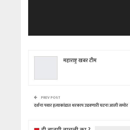
महाराष्ट्र खबर टीम
PREV POST
दर्शना पवार हत्याकांडात थरकाप उडवणारी घटना आली समोर
ही बातमी वाचली का ?