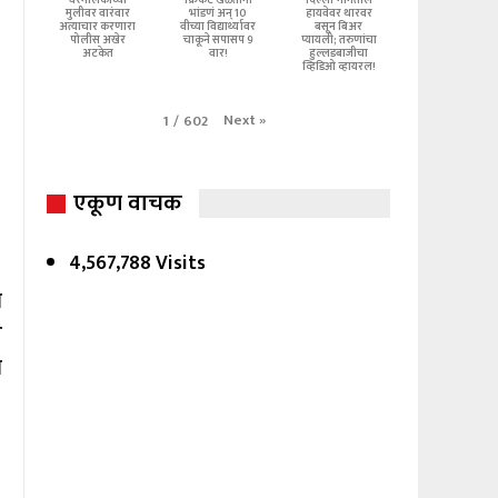
घरमालकाच्या
क्रिकेट खेळताना
दिल्ली-नैनिताल
मुलीवर वारंवार
भांडणं अन् 10
हायवेवर थारवर
अत्याचार करणारा
वीच्या विद्यार्थ्यावर
बसून बिअर
पोलीस अखेर
चाकूने सपासप 9
प्यायली; तरुणांचा
अटकेत
वार!
हुल्लडबाजीचा
व्हिडिओ व्हायरल!
Next
»
1
/
602
एकूण वाचक
4,567,788 Visits
ी
ा
े