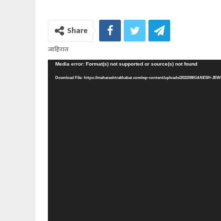
Share
जाहिरात
Media error: Format(s) not supported or source(s) not found
Download File: https://maharashtrakhabar.com/wp-content/uploads/2022/08/GANESH-J