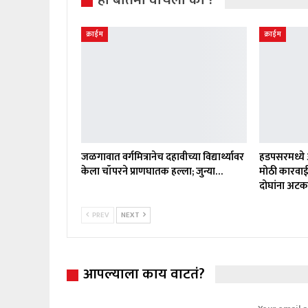
क्राईम
क्राईम
जळगावात वर्गमित्रानेच दहावीच्या विद्यार्थ्यावर
हडपसरमध्ये 
केला चॉपरने प्राणघातक हल्ला; जुन्या…
मोठी कारवाई
दोघांना अट
PREV
NEXT
आपल्याला काय वाटतं?