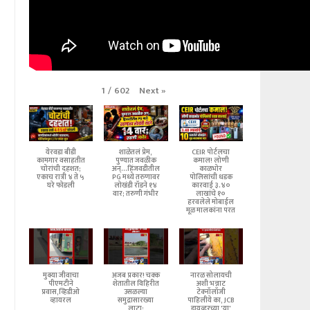
Next
»
1
/
602
येरवडा बीडी
शाळेतलं प्रेम,
CEIR पोर्टलचा
कामगार वसाहतीत
पुण्यात जवळीक
कमाल! लोणी
चोरांची दहशत;
अन्...हिंजवडीतील
काळभोर
एकाच रात्री ४ ते ५
PG मध्ये तरुणावर
पोलिसांची धडक
घरे फोडली
लोखंडी रॉडने १४
कारवाई ३.४०
वार; तरुणी गंभीर
लाखांचे १०
हरवलेले मोबाईल
मूळ मालकांना परत
मुक्या जीवाचा
अजब प्रकार! चक्क
नारळ सोलायची
पीएमटीने
शेतातील विहिरीत
अशी भन्नाट
प्रवास,व्हिडीओ
उसळल्या
टेक्नॉलॉजी
व्हायरल
समुद्रासारख्या
पाहिलीये का, JCB
लाटा;
ड्रायव्हरच्या 'या'