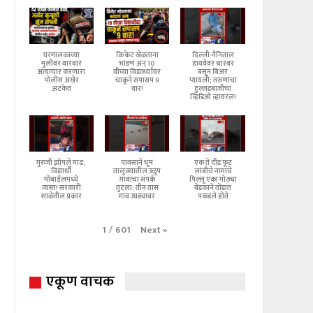
घरमालकाच्या
क्रिकेट खेळताना
दिल्ली-नैनिताल
मुलीवर वारंवार
भांडणं अन् 10
हायवेवर थारवर
अत्याचार करणारा
वीच्या विद्यार्थ्यावर
बसून बिअर
पोलीस अखेर
चाकूने सपासप 9
प्यायली; तरुणांचा
अटकेत
वार!
हुल्लडबाजीचा
व्हिडिओ व्हायरल!
गुरुजी झोपले गाढ,
पावसाने भूम
एक ते दीड फूट
विद्यार्थी
तालुक्यातील उळूप
लांबीचे नागाचे
मोबाईलमध्ये
गावाचा संपर्क
पिल्लू एका मोठ्या
व्यस्त! सरकारी
तुटला; तीन तास
बेडकाने तोंडात
शाळेतील प्रकार
गाव उघड्यावर
पकडले होते
Next
»
1
/
601
एकूण वाचक