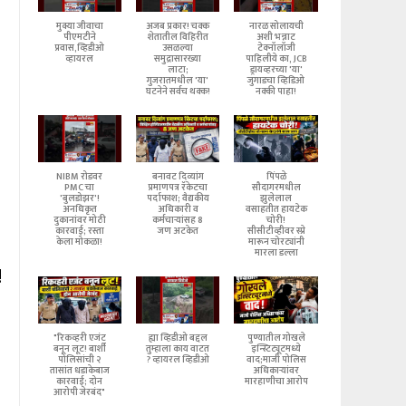
मुक्या जीवाचा
अजब प्रकार! चक्क
नारळ सोलायची
पीएमटीने
शेतातील विहिरीत
अशी भन्नाट
प्रवास,व्हिडीओ
उसळल्या
टेक्नॉलॉजी
व्हायरल
समुद्रासारख्या
पाहिलीये का, JCB
लाटा;
ड्रायव्हरच्या 'या'
गुजरातमधील 'या'
जुगाडचा व्हिडिओ
घटनेने सर्वच थक्क!
नक्की पाहा!
NIBM रोडवर
बनावट दिव्यांग
पिंपळे
PMC चा
प्रमाणपत्र रॅकेटचा
सौदागरमधील
'बुलडोझर'!
पर्दाफाश; वैद्यकीय
झुलेलाल
अनधिकृत
अधिकारी व
वसाहतीत हायटेक
दुकानांवर मोठी
कर्मचाऱ्यांसह 8
चोरी!
कारवाई; रस्ता
जण अटकेत
सीसीटीव्हीवर स्प्रे
केला मोकळा!
मारून चोरट्यांनी
मारला डल्ला
!
"रिकव्हरी एजंट
ह्या व्हिडीओ बद्दल
पुण्यातील गोखले
बनून लूट! बार्शी
तुम्हाला काय वाटत
इन्स्टिट्यूटमध्ये
पोलिसांची २
? व्हायरल व्हिडीओ
वाद;माजी पोलिस
तासांत धडाकेबाज
अधिकाऱ्यांवर
कारवाई; दोन
मारहाणीचा आरोप
आरोपी जेरबंद"