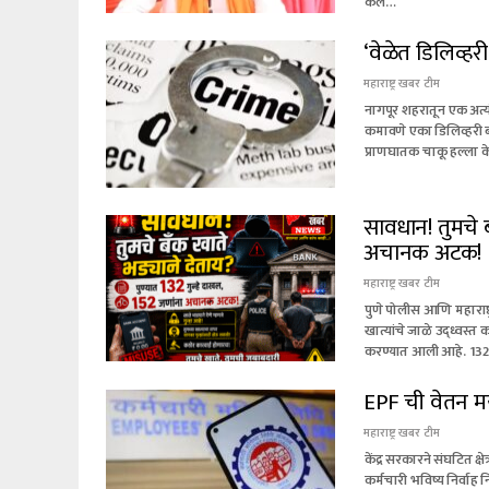
केले…
‘वेळेत डिलिव्हर
महाराष्ट्र खबर टीम
नागपूर शहरातून एक अत
कमावणे एका डिलिव्हरी ब
प्राणघातक चाकू हल्ला 
सावधान! तुमचे ब
अचानक अटक!
महाराष्ट्र खबर टीम
पुणे पोलीस आणि महाराष
खात्यांचे जाळे उद्ध्वस्
करण्यात आली आहे. 132
EPF ची वेतन मर्
महाराष्ट्र खबर टीम
केंद्र सरकारने संघटित क्
कर्मचारी भविष्य निर्वाह 