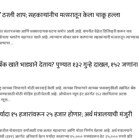
ी’ ठरली शाप; सहकाऱ्यांनीच मत्सरातून केला चाकू हल्ला
्यंत संतापजनक आणि धक्कादायक घटना समोर आली आहे. कंपनीत वेळेत डिलिव्हरी करून नाव
ॉयला भलतेच महागात पडले आहे. त्याच्याच सोबत काम करणाऱ्या सहकाऱ्यांनी मत्सरातून त्याच्याव
केल्याचा…
ँक खाते भाड्याने देताय? पुण्यात १३२ गुन्हे दाखल, १५२ जणांना
्ट्र सायबर विभागाने मोठी कारवाई केली आहे. सायबर विभागाने सायबर फसवणुकीशी संबंधित बँक
त करण्यासाठी मोठी मोहिम हाती घेतली आहे. ऑपरेशन म्यूल हंट अंतर्गत 152 संशयितांना अटक
 म्यूल…
यादा १५ हजारांवरून २५ हजार होणार; अर्थ मंत्रालयाची मंजुरी
षेत्रातील नोकरदार वर्गासाठी एक अत्यंत महत्त्वाचा आणि मोठा निर्णय घेतला आहे. अर्थ मंत्रालयाने
निधी (EPF) अंतर्गत अनिवार्य वेतन मर्यादा सध्याच्या १५,००० रुपयांवरून थेट २५,००० रुपये प्रति