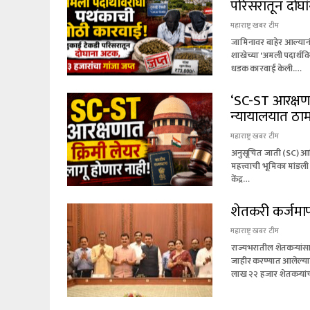
परिसरातून दोघा
महाराष्ट्र खबर टीम
जामिनावर बाहेर आल्यानंत
शाखेच्या 'अमली पदार्थ
धडक कारवाई केली.…
‘SC-ST आरक्षणात
न्यायालयात ठा
महाराष्ट्र खबर टीम
अनुसूचित जाती (SC) आणि 
महत्त्वाची भूमिका मांडली
केंद्र…
शेतकरी कर्जमाफ
महाराष्ट्र खबर टीम
राज्यभरातील शेतकऱ्यां
जाहीर करण्यात आलेल्या
लाख २२ हजार शेतकऱ्यां