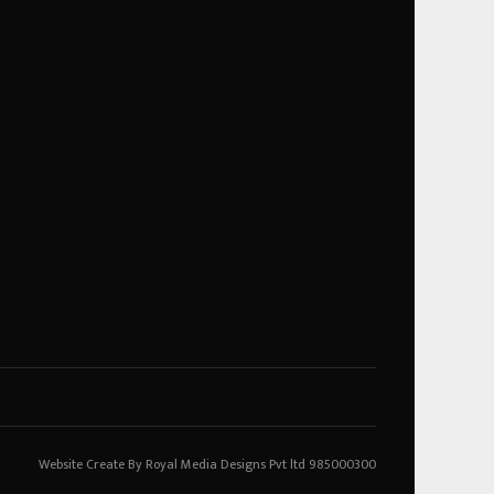
Website Create By Royal Media Designs Pvt ltd 985000300