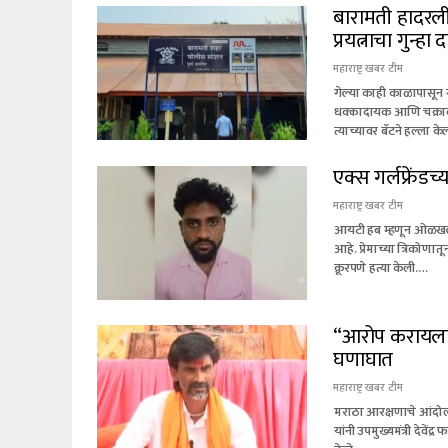
बारामती हादरली
प्रयत्नाचा गुन्हा
महाराष्ट्र खबर टीम
गेल्या काही काळापासून 
धक्कादायक आणि चक्रावून
त्याच्यावर बॅटने हल्ला 
एक्स गर्लफ्रेंड
महाराष्ट्र खबर टीम
आयटी हब म्हणून ओळखल्
आहे. प्रेमाच्या त्रिकोणा
क्रूरपणे हत्या केली.…
“आरोप करायला 
घणाघात
महाराष्ट्र खबर टीम
मराठा आरक्षणाचे आंदोलक
यांनी उपमुख्यमंत्री देवें