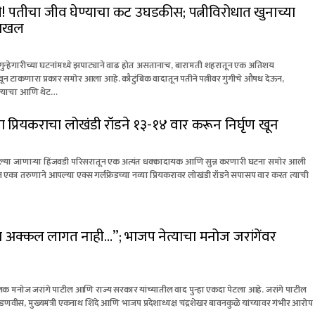
! पतीचा जीव घेण्याचा कट उघडकीस; पत्नीविरोधात खुनाच्या
 दाखल
गुन्हेगारीच्या घटनांमध्ये झपाट्याने वाढ होत असतानाच, बारामती शहरातून एक अतिशय
 टाकणारा प्रकार समोर आला आहे. कौटुंबिक वादातून पतीने पत्नीवर गुंगीचे औषध देऊन,
केल्याचा आणि थेट…
च्या प्रियकराचा लोखंडी रॉडने १३-१४ वार करून निर्घृण खून
या जाणाऱ्या हिंजवडी परिसरातून एक अत्यंत धक्कादायक आणि सुन्न करणारी घटना समोर आली
तून एका तरुणाने आपल्या एक्स गर्लफ्रेंडच्या नव्या प्रियकरावर लोखंडी रॉडने सपासप वार करत त्याची
अक्कल लागत नाही…”; भाजप नेत्याचा मनोज जरांगेंवर
 मनोज जरांगे पाटील आणि राज्य सरकार यांच्यातील वाद पुन्हा एकदा पेटला आहे. जरांगे पाटील
द्र फडणवीस, मुख्यमंत्री एकनाथ शिंदे आणि भाजप प्रदेशाध्यक्ष चंद्रशेखर बावनकुळे यांच्यावर गंभीर आरोप