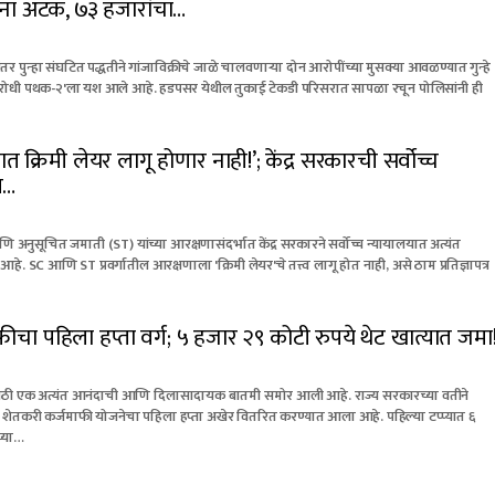
ंना अटक, ७३ हजारांचा…
र पुन्हा संघटित पद्धतीने गांजाविक्रीचे जाळे चालवणाऱ्या दोन आरोपींच्या मुसक्या आवळण्यात गुन्हे
विरोधी पथक-२'ला यश आले आहे. हडपसर येथील तुकाई टेकडी परिसरात सापळा रचून पोलिसांनी ही
 क्रिमी लेयर लागू होणार नाही!’; केंद्र सरकारची सर्वोच्च
म…
अनुसूचित जमाती (ST) यांच्या आरक्षणासंदर्भात केंद्र सरकारने सर्वोच्च न्यायालयात अत्यंत
 आहे. SC आणि ST प्रवर्गातील आरक्षणाला 'क्रिमी लेयर'चे तत्त्व लागू होत नाही, असे ठाम प्रतिज्ञापत्र
ीचा पहिला हप्ता वर्ग; ५ हजार २९ कोटी रुपये थेट खात्यात जमा
साठी एक अत्यंत आनंदाची आणि दिलासादायक बातमी समोर आली आहे. राज्य सरकारच्या वतीने
 शेतकरी कर्जमाफी योजनेचा पहिला हप्ता अखेर वितरित करण्यात आला आहे. पहिल्या टप्प्यात ६
च्या…