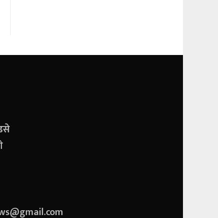
डसे
े
ews@gmail.com