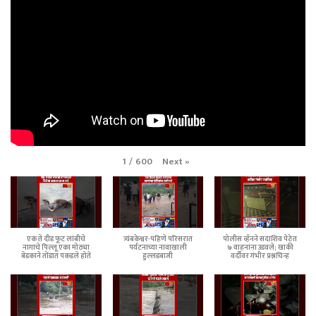
Next
»
1
/
600
एक ते दीड फूट लांबीचे
त्र्यंबकेश्वर-पहिणे परिसरात
पोलीस व्हॅनने सदाशिव पेठेत
नागाचे पिल्लू एका मोठ्या
पर्यटनाच्या नावाखाली
७ वाहनांना उडवले; खाकी
बेडकाने तोंडात पकडले होते
हुल्लडबाजी
वर्दीवर गंभीर प्रश्नचिन्ह