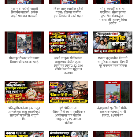
मुळा-मुठा नदीची पातळी
शिरूर तालुक्यातील दुर्दैवी
भोंदू 'कादारी बाबा'चा
अचानक वाढली; अनेक
घटना: पुराच्या पाण्यात
पर्दाफाश; सोलापूरच्या
वाहने पाण्यात अडकली
दुचाकी घालणे पडले महाग
कुंभारीत अंधश्रद्धेच्या
नावाखाली फसवणुकीचा
आरोप
सोलापूर रोडवर अतिक्रमण
बार्शी तालुका पोलिसांचा
एकाच कुटुंबातील तिघांची
विभागाची धडक कारवाई
बाभुळगाव येथील जुगार
सामूहिक आत्महत्या विषारी
अड्ड्यावर छापा 2,32,930
धूर करून संपवलं जीवन!
रुपये किमतीचा मुद्देमाल
हस्तगत
प्रसिद्ध मिठाईच्या दुकानातून
पुणे पोलिसांच्या
चंद्रपूरमध्ये पूरस्थिती गंभीर;
आणलेल्या काजू कतलीमध्ये
'सिंघमगिरी'ला मानवाधिकार
सखल वस्त्यांमध्ये पाणी
सापडली गंजलेली धातूची
आयोगाचा चाप पोलीस
शिरलं, १६ मार्ग बंद
पिन
आयुक्तांसह १२ जणांना
नोटीस!