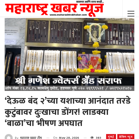
‘देऊळ बंद २’च्या यशाच्या आनंदात तरडे
कुटुंबावर दुःखाचा डोंगर! लाडक्या
‘बाळा’चा भीषण अपघात
मुंबई
ब्रेकिंग न्यूज
On
May 28, 2026
383
By
महाराष्ट्र खबर टीम