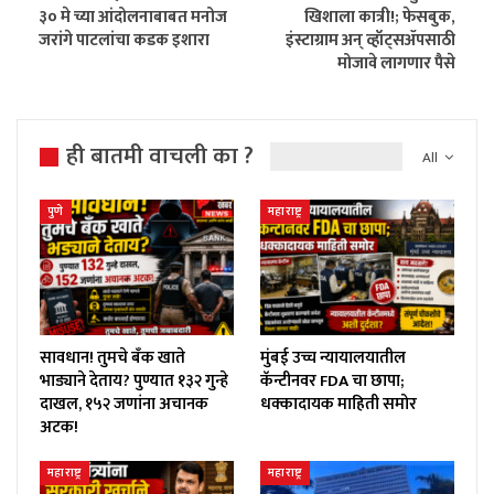
३० मे च्या आंदोलनाबाबत मनोज
खिशाला कात्री!; फेसबुक,
जरांगे पाटलांचा कडक इशारा
इंस्टाग्राम अन् व्हॉट्सॲपसाठी
मोजावे लागणार पैसे
ही बातमी वाचली का ?
All
पुणे
महाराष्ट्र
सावधान! तुमचे बँक खाते
मुंबई उच्च न्यायालयातील
भाड्याने देताय? पुण्यात १३२ गुन्हे
कॅन्टीनवर FDA चा छापा;
दाखल, १५२ जणांना अचानक
धक्कादायक माहिती समोर
अटक!
महाराष्ट्र
महाराष्ट्र