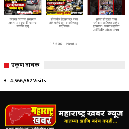
कारचा दरवाजा अचानक
सोयाबीन तेलापासून बनत
अजित डोव्हाल यांना
उघडला अन् दुचाकीस्वाराचा
होते गाईचे तूप; एफडीएकडून
'लोकमान्य टिळक राष्ट्रीय
जागीच मृत्यू
पर्दाफाश!
पुरस्कार'! अमित शहांच्या
उपस्थितीत सोहळा संपन्न
Next
»
1
/
600
एकूण वाचक
4,566,562 Visits