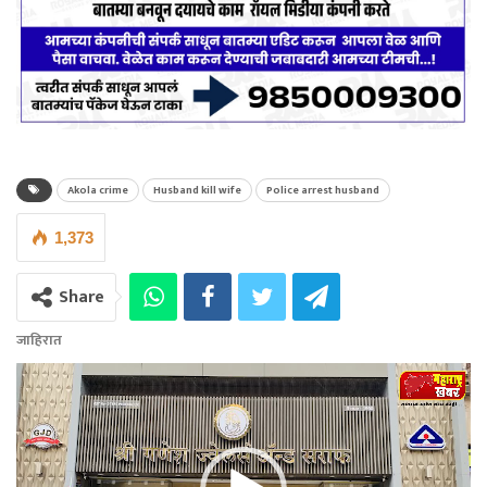
Akola crime
Husband kill wife
Police arrest husband
1,373
Share
जाहिरात
Video
Player