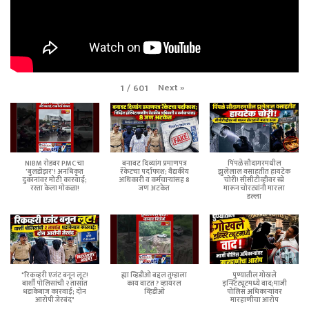
Next
»
1
/
601
NIBM रोडवर PMC चा
बनावट दिव्यांग प्रमाणपत्र
पिंपळे सौदागरमधील
'बुलडोझर'! अनधिकृत
रॅकेटचा पर्दाफाश; वैद्यकीय
झुलेलाल वसाहतीत हायटेक
दुकानांवर मोठी कारवाई;
अधिकारी व कर्मचाऱ्यांसह 8
चोरी! सीसीटीव्हीवर स्प्रे
रस्ता केला मोकळा!
जण अटकेत
मारून चोरट्यांनी मारला
डल्ला
"रिकव्हरी एजंट बनून लूट!
ह्या व्हिडीओ बद्दल तुम्हाला
पुण्यातील गोखले
बार्शी पोलिसांची २ तासांत
काय वाटत ? व्हायरल
इन्स्टिट्यूटमध्ये वाद;माजी
धडाकेबाज कारवाई; दोन
व्हिडीओ
पोलिस अधिकाऱ्यांवर
आरोपी जेरबंद"
मारहाणीचा आरोप