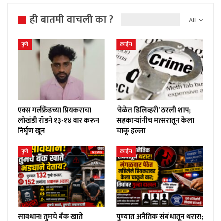
ही बातमी वाचली का ?
All
पुणे
क्राईम
एक्स गर्लफ्रेंडच्या प्रियकराचा
‘वेळेत डिलिव्हरी’ ठरली शाप;
लोखंडी रॉडने १३-१४ वार करून
सहकाऱ्यांनीच मत्सरातून केला
निर्घृण खून
चाकू हल्ला
पुणे
क्राईम
सावधान! तुमचे बँक खाते
पुण्यात अनैतिक संबंधातून थरार!;