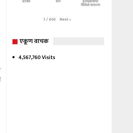
अटकेत
वार!
हुल्लडबाजीचा
व्हिडिओ व्हायरल!
Next
»
1
/
602
एकूण वाचक
4,567,760 Visits
न
ा