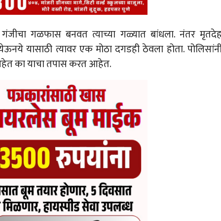
च्या गंजीचा गळफास बनवत त्याच्या गळ्यात बांधला. नंतर मृतदे
ेऊनये यासाठी त्यावर एक मोठा दगडही ठेवला होता. पोलिसांन
हेत का याचा तपास करत आहेत.