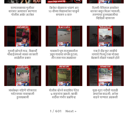
घरमालकाच्या मुलीवर
क्रिकेट खेळताना भांडणं अन्
दिल्ली-नैनिताल हायवेवर
वारंवार अत्याचार करणारा
10 वीच्या विद्यार्थ्यावर चाकूने
थारवर बसून बिअर प्यायली;
पोलीस अखेर अटकेत
सपासप 9 वार!
तरुणांचा हुल्लडबाजीचा
व्हिडिओ व्हायरल!
गुरुजी झोपले गाढ, विद्यार्थी
पावसाने भूम तालुक्यातील
एक ते दीड फूट लांबीचे
मोबाईलमध्ये व्यस्त! सरकारी
उळूप गावाचा संपर्क तुटला;
नागाचे पिल्लू एका मोठ्या
शाळेतील प्रकार
तीन तास गाव उघड्यावर
बेडकाने तोंडात पकडले होते
त्र्यंबकेश्वर-पहिणे परिसरात
पोलीस व्हॅनने सदाशिव पेठेत
मुळा-मुठा नदीची पातळी
पर्यटनाच्या नावाखाली
७ वाहनांना उडवले; खाकी
अचानक वाढली; अनेक
हुल्लडबाजी
वर्दीवर गंभीर प्रश्नचिन्ह
वाहने पाण्यात अडकली
Next
»
1
/
601