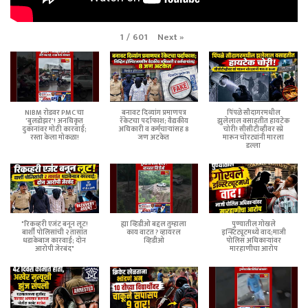
Next
»
1
/
601
NIBM रोडवर PMC चा
बनावट दिव्यांग प्रमाणपत्र
पिंपळे सौदागरमधील
'बुलडोझर'! अनधिकृत
रॅकेटचा पर्दाफाश; वैद्यकीय
झुलेलाल वसाहतीत हायटेक
दुकानांवर मोठी कारवाई;
अधिकारी व कर्मचाऱ्यांसह 8
चोरी! सीसीटीव्हीवर स्प्रे
रस्ता केला मोकळा!
जण अटकेत
मारून चोरट्यांनी मारला
डल्ला
"रिकव्हरी एजंट बनून लूट!
ह्या व्हिडीओ बद्दल तुम्हाला
पुण्यातील गोखले
बार्शी पोलिसांची २ तासांत
काय वाटत ? व्हायरल
इन्स्टिट्यूटमध्ये वाद;माजी
धडाकेबाज कारवाई; दोन
व्हिडीओ
पोलिस अधिकाऱ्यांवर
आरोपी जेरबंद"
मारहाणीचा आरोप