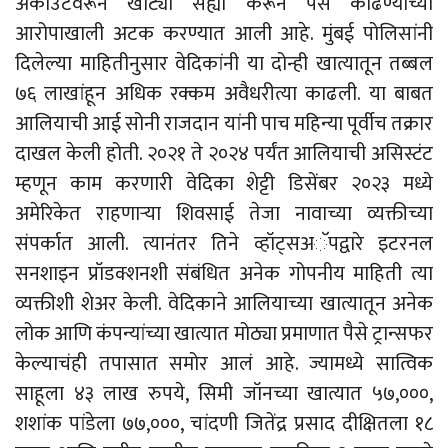
अकाउंटवरून खोट्या सह्या करून पैसे काढण्याच्या
आरोपाखाली अटक करण्यात आली आहे. मुंबई पोलिसांनी
दिलेल्या माहितीनुसार वेदिकांनी या दोन्ही खात्यातून तब्बल
७६ लाखांहून अधिक रक्कम अवैधरीत्या काढली. या बाबत
आलियाची आई सोनी राजदान यांनी पाच महिन्या पूर्वीच तक्रार
दाखल केली होती. २०२१ ते २०२४ पर्यंत आलियाची असिस्टंट
म्हणून काम करणारी वेदिका शेट्टी डिसेंबर २०२३ मध्ये
अमेरिकेत राहणाऱ्या शिवसाई तेजा नावाच्या व्यक्तीच्या
संपर्कात आली. त्यानंतर तिने व्हॉट्सअॅपद्वारे इटरनल
सनशाइन प्रॉडक्शनशी संबंधित अनेक गोपनीय माहिती त्या
व्यक्तीशी शेअर केली. वेदिकाने आलियाच्या खात्यातून अनेक
लोक आणि कंपन्यांच्या खात्यात मोठ्या प्रमाणात पैसे ट्रान्सफर
केल्याचंही तपासात समोर आलं आहे. ज्यामध्ये सात्विक
साहूला ४३ लाख रुपये, सिमी जॉनच्या खात्यात ५७,०००,
शशांक पांडेला ७७,०००, चांदणी जितेंद्र प्रसाद दीक्षितला १८