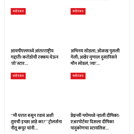
मनोरंजन
मनोरंजन
आयपीएलमध्ये आंतरराष्ट्रीय
अभिनय सोडला, ओळख पुसली
गद्दारी! करोडोंची रक्कम घेऊन
गेली; अखेर मृणाल दुसानिसने
‘तो’ स्टार…
मौन सोडलं, ‘त्या’…
मनोरंजन
मनोरंजन
“मी घरात बसून रडावं अशी
प्रेग्नन्सी ग्लोमध्ये न्हाली दीपिका:
तुमची इच्छा आहे का?” ट्रोलर्सना
एअरपोर्टवर दिसला दीपिका
नीतू कपूर यांनी…
पादुकोणचा स्टायलिश…