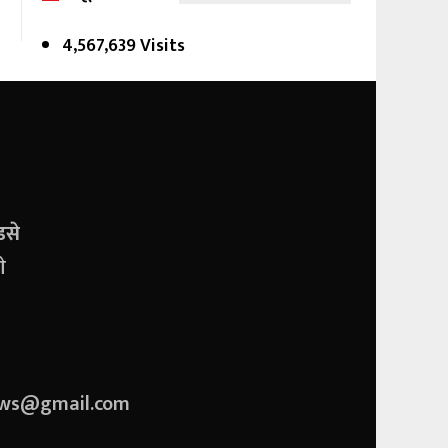
4,567,639 Visits
डसे
े
ews@gmail.com