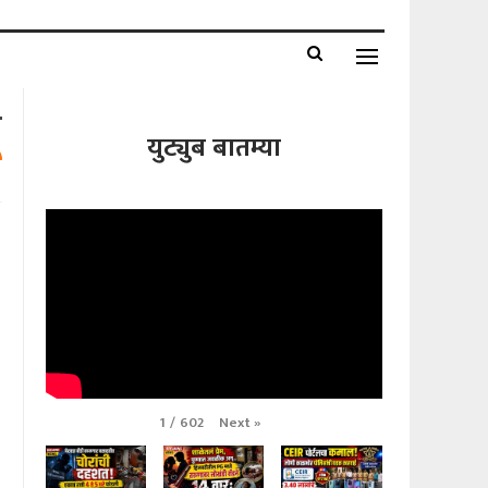
युट्युब बातम्या
Next
»
1
/
602