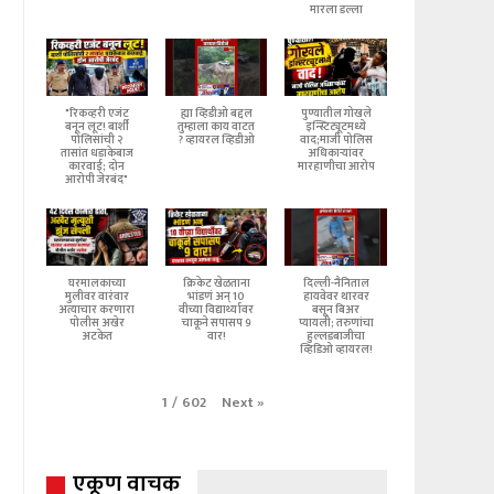
मारला डल्ला
"रिकव्हरी एजंट
ह्या व्हिडीओ बद्दल
पुण्यातील गोखले
बनून लूट! बार्शी
तुम्हाला काय वाटत
इन्स्टिट्यूटमध्ये
पोलिसांची २
? व्हायरल व्हिडीओ
वाद;माजी पोलिस
तासांत धडाकेबाज
अधिकाऱ्यांवर
कारवाई; दोन
मारहाणीचा आरोप
आरोपी जेरबंद"
घरमालकाच्या
क्रिकेट खेळताना
दिल्ली-नैनिताल
मुलीवर वारंवार
भांडणं अन् 10
हायवेवर थारवर
अत्याचार करणारा
वीच्या विद्यार्थ्यावर
बसून बिअर
पोलीस अखेर
चाकूने सपासप 9
प्यायली; तरुणांचा
अटकेत
वार!
हुल्लडबाजीचा
व्हिडिओ व्हायरल!
Next
»
1
/
602
एकूण वाचक