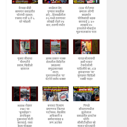
येरवडा बीडी
शाळेतलं प्रेम,
CEIR पोर्टलचा
कामगार वसाहतीत
पुण्यात जवळीक
कमाल! लोणी
चोरांची दहशत;
अन्...हिंजवडीतील
काळभोर
एकाच रात्री ४ ते ५
PG मध्ये तरुणावर
पोलिसांची धडक
घरे फोडली
लोखंडी रॉडने १४
कारवाई ३.४०
वार; तरुणी गंभीर
लाखांचे १०
हरवलेले मोबाईल
मूळ मालकांना परत
मुक्या जीवाचा
अजब प्रकार! चक्क
नारळ सोलायची
पीएमटीने
शेतातील विहिरीत
अशी भन्नाट
प्रवास,व्हिडीओ
उसळल्या
टेक्नॉलॉजी
व्हायरल
समुद्रासारख्या
पाहिलीये का, JCB
लाटा;
ड्रायव्हरच्या 'या'
गुजरातमधील 'या'
जुगाडचा व्हिडिओ
घटनेने सर्वच थक्क!
नक्की पाहा!
NIBM रोडवर
बनावट दिव्यांग
पिंपळे
PMC चा
प्रमाणपत्र रॅकेटचा
सौदागरमधील
'बुलडोझर'!
पर्दाफाश; वैद्यकीय
झुलेलाल
अनधिकृत
अधिकारी व
वसाहतीत हायटेक
दुकानांवर मोठी
कर्मचाऱ्यांसह 8
चोरी!
कारवाई; रस्ता
जण अटकेत
सीसीटीव्हीवर स्प्रे
केला मोकळा!
मारून चोरट्यांनी