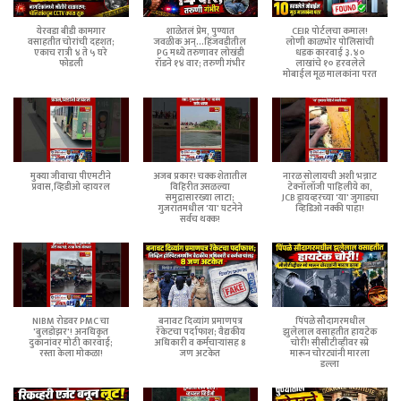
येरवडा बीडी कामगार
शाळेतलं प्रेम, पुण्यात
CEIR पोर्टलचा कमाल!
वसाहतीत चोरांची दहशत;
जवळीक अन्...हिंजवडीतील
लोणी काळभोर पोलिसांची
एकाच रात्री ४ ते ५ घरे
PG मध्ये तरुणावर लोखंडी
धडक कारवाई ३.४०
फोडली
रॉडने १४ वार; तरुणी गंभीर
लाखांचे १० हरवलेले
मोबाईल मूळ मालकांना परत
मुक्या जीवाचा पीएमटीने
अजब प्रकार! चक्क शेतातील
नारळ सोलायची अशी भन्नाट
प्रवास,व्हिडीओ व्हायरल
विहिरीत उसळल्या
टेक्नॉलॉजी पाहिलीये का,
समुद्रासारख्या लाटा;
JCB ड्रायव्हरच्या 'या' जुगाडचा
गुजरातमधील 'या' घटनेने
व्हिडिओ नक्की पाहा!
सर्वच थक्क!
NIBM रोडवर PMC चा
बनावट दिव्यांग प्रमाणपत्र
पिंपळे सौदागरमधील
'बुलडोझर'! अनधिकृत
रॅकेटचा पर्दाफाश; वैद्यकीय
झुलेलाल वसाहतीत हायटेक
दुकानांवर मोठी कारवाई;
अधिकारी व कर्मचाऱ्यांसह 8
चोरी! सीसीटीव्हीवर स्प्रे
रस्ता केला मोकळा!
जण अटकेत
मारून चोरट्यांनी मारला
डल्ला