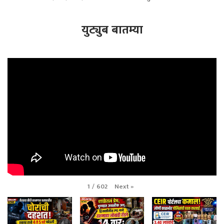
युट्युब बातम्या
Next
»
1
/
602