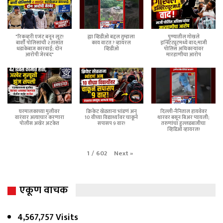
"रिकव्हरी एजंट बनून लूट!
ह्या व्हिडीओ बद्दल तुम्हाला
पुण्यातील गोखले
बार्शी पोलिसांची २ तासांत
काय वाटत ? व्हायरल
इन्स्टिट्यूटमध्ये वाद;माजी
धडाकेबाज कारवाई; दोन
व्हिडीओ
पोलिस अधिकाऱ्यांवर
आरोपी जेरबंद"
मारहाणीचा आरोप
घरमालकाच्या मुलीवर
क्रिकेट खेळताना भांडणं अन्
दिल्ली-नैनिताल हायवेवर
वारंवार अत्याचार करणारा
10 वीच्या विद्यार्थ्यावर चाकूने
थारवर बसून बिअर प्यायली;
पोलीस अखेर अटकेत
सपासप 9 वार!
तरुणांचा हुल्लडबाजीचा
व्हिडिओ व्हायरल!
Next
»
1
/
602
एकूण वाचक
4,567,757 Visits