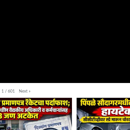
1
/
601
Next
»