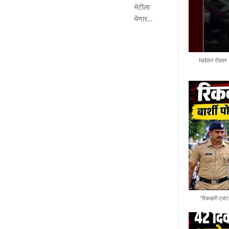
भेटीला
येणार…
NIBM रोडवर PM
"रिकव्हरी एजंट