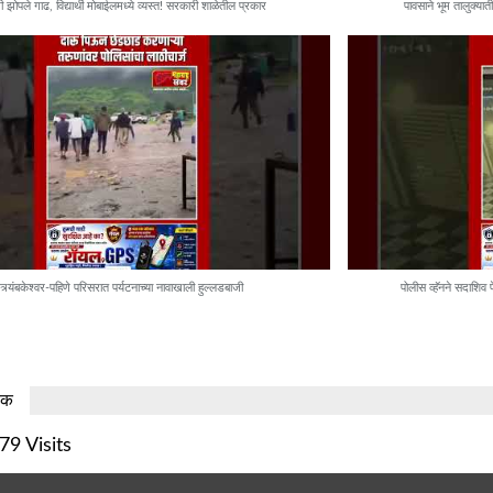
ी झोपले गाढ, विद्यार्थी मोबाईलमध्ये व्यस्त! सरकारी शाळेतील प्रकार
पावसाने भूम तालुक्या
त्र्यंबकेश्वर-पहिणे परिसरात पर्यटनाच्या नावाखाली हुल्लडबाजी
पोलीस व्हॅनने सदाशिव प
चक
79 Visits