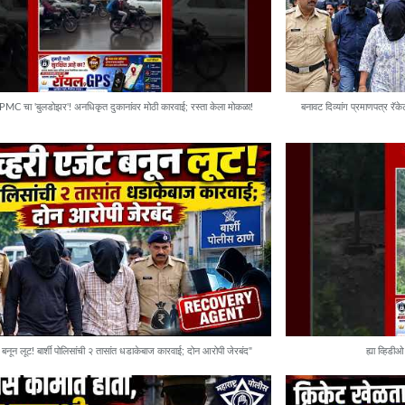
C चा 'बुलडोझर'! अनधिकृत दुकानांवर मोठी कारवाई; रस्ता केला मोकळा!
बनावट दिव्यांग प्रमाणपत्र रॅ
 बनून लूट! बार्शी पोलिसांची २ तासांत धडाकेबाज कारवाई; दोन आरोपी जेरबंद"
ह्या व्हिडी