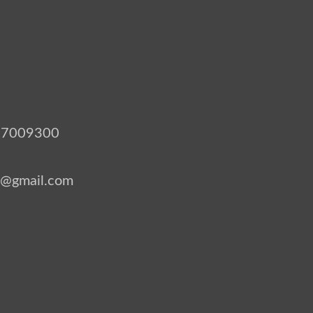
 9107009300
s@gmail.com