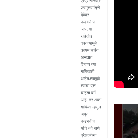
२(प्रतिनिधी)-
उपमुख्यमंत्री
देवेंद्र
फडवणीस
आपल्या
सडेतोड
वक्तव्यामुळे
कायम चर्चेत
असतात.
शिवाय त्या
गायिकाही
आहेत.त्यामुळे
त्यांचा एक
चाहता वर्ग
आहे. तर आता
गायिका म्हणून
अमृता
फडणवीस
यांचे नवे गाणे
प्रेक्षकांच्या