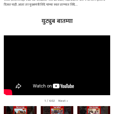
दिसत नाही. आता तर मुख्यमंत्री शिंदे यांच्या स्वतः ठाण्यात शिंदे…
युट्युब बातम्या
Next
»
1
/
602