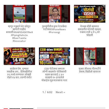
म्हणून पठ्ठ्याने थेट हवेतून
फुरसुंगीतील ड्रग्ज नेटवर्कचा
येरवडा बीडी कामगार
उडणारी गाडीच
पर्दाफाश!#PuneNews
वसाहतीत चोरांची दहशत;
बनवली!#HAPIDASKYNeX
#Fursungi
एकाच रात्री ४ ते ५ घरे
#FlyingVehicle
फोडली
#RaviTamta
#Innovator
शाळेतलं प्रेम, पुण्यात
CEIR पोर्टलचा कमाल!
मुक्या जीवाचा पीएमटीने
जवळीक अन्...हिंजवडीतील
लोणी काळभोर पोलिसांची
प्रवास,व्हिडीओ व्हायरल
PG मध्ये तरुणावर लोखंडी
धडक कारवाई ३.४०
रॉडने १४ वार; तरुणी गंभीर
लाखांचे १० हरवलेले
मोबाईल मूळ मालकांना परत
Next
»
1
/
602