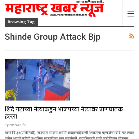
Browsing Tag
Shinde Group Attack Bjp
शिंदे गटाच्या नेत्याकडुन भाजपच्या नेत्यावर प्राणघातक
हल्ला
महाराष्ट्र खबर टीम
ठाणे दि ३१(प्रतिनिधी)- राज्यात भाजप आणि बाळासाहेबांची शिवसेना म्हणजेच शिंदे गट एकत्र
सत्तेत असले तरीही स्थानिक पातळीवर मात्र कार्यकर्ते, पदाधिकारी यांचे मनोमिलन होताना