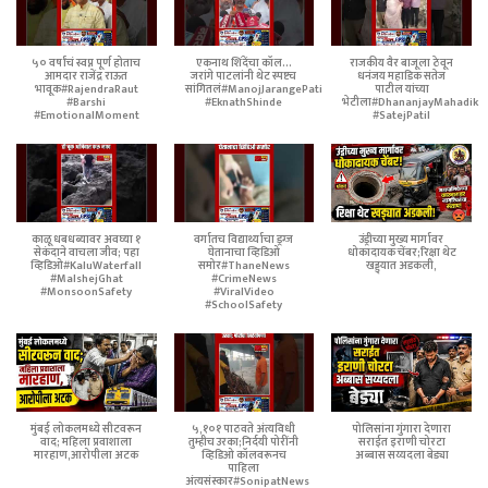
५० वर्षांचं स्वप्न पूर्ण होताच
एकनाथ शिंदेंचा कॉल...
राजकीय वैर बाजूला ठेवून
आमदार राजेंद्र राऊत
जरांगे पाटलांनी थेट स्पष्टच
धनंजय महाडिक सतेज
भावूक#RajendraRaut
सांगितलं#ManojJarangePatil
पाटील यांच्या
#Barshi
#EknathShinde
भेटीला#DhananjayMahadik
#EmotionalMoment
#SatejPatil
काळू धबधब्यावर अवघ्या १
वर्गातच विद्यार्थ्याचा ड्रग्ज
उंड्रीच्या मुख्य मार्गावर
सेकंदाने वाचला जीव; पहा
घेतानाचा व्हिडिओ
धोकादायक चेंबर;रिक्षा थेट
व्हिडिओ#KaluWaterfall
समोर#ThaneNews
खड्ड्यात अडकली,
#MalshejGhat
#CrimeNews
#MonsoonSafety
#ViralVideo
#SchoolSafety
मुंबई लोकलमध्ये सीटवरून
५,१०१ पाठवते अंत्यविधी
पोलिसांना गुंगारा देणारा
वाद; महिला प्रवाशाला
तुम्हीच उरका;निर्दयी पोरींनी
सराईत इराणी चोरटा
मारहाण,आरोपीला अटक
व्हिडिओ कॉलवरूनच
अब्बास सय्यदला बेड्या
पाहिला
अंत्यसंस्कार#SonipatNews