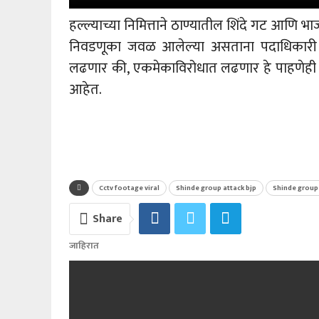
हल्ल्याच्या निमित्ताने ठाण्यातील शिंदे गट आणि 
निवडणूका जवळ आलेल्या असताना पदाधिकारी एक
लढणार की, एकमेकाविरोधात लढणार हे पाहणेही म
आहेत.
Cctv footage viral
Shinde group attack bjp
Shinde group 
Share
जाहिरात