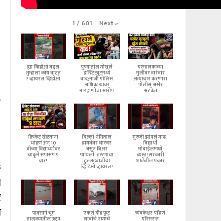
Next
»
1
/
601
ह्या व्हिडीओ बद्दल
पुण्यातील गोखले
घरमालकाच्या
तुम्हाला काय वाटत
इन्स्टिट्यूटमध्ये
मुलीवर वारंवार
? व्हायरल व्हिडीओ
वाद;माजी पोलिस
अत्याचार करणारा
अधिकाऱ्यांवर
पोलीस अखेर
मारहाणीचा आरोप
अटकेत
र
क्रिकेट खेळताना
दिल्ली-नैनिताल
गुरुजी झोपले गाढ,
भांडणं अन् 10
हायवेवर थारवर
विद्यार्थी
वीच्या विद्यार्थ्यावर
बसून बिअर
मोबाईलमध्ये
चाकूने सपासप 9
प्यायली; तरुणांचा
व्यस्त! सरकारी
वार!
हुल्लडबाजीचा
शाळेतील प्रकार
क
व्हिडिओ व्हायरल!
े
ट
ा
पावसाने भूम
एक ते दीड फूट
त्र्यंबकेश्वर-पहिणे
तालुक्यातील उळूप
लांबीचे नागाचे
परिसरात