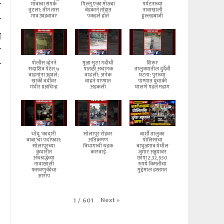
र
गावाचा संपर्क
पिल्लू एका मोठ्या
पर्यटनाच्या
तुटला; तीन तास
बेडकाने तोंडात
नावाखाली
गाव उघड्यावर
पकडले होते
हुल्लडबाजी
र
ा
य
र
पोलीस व्हॅनने
मुळा-मुठा नदीची
शिरूर
सदाशिव पेठेत ७
पातळी अचानक
तालुक्यातील दुर्दैवी
वाहनांना उडवले;
वाढली; अनेक
घटना: पुराच्या
खाकी वर्दीवर
वाहने पाण्यात
पाण्यात दुचाकी
गंभीर प्रश्नचिन्ह
अडकली
घालणे पडले महाग
भोंदू 'कादारी
सोलापूर रोडवर
बार्शी तालुका
बाबा'चा पर्दाफाश;
अतिक्रमण
पोलिसांचा
सोलापूरच्या
विभागाची धडक
बाभुळगाव येथील
कुंभारीत
कारवाई
जुगार अड्ड्यावर
अंधश्रद्धेच्या
छापा 2,32,930
नावाखाली
रुपये किमतीचा
फसवणुकीचा
मुद्देमाल हस्तगत
आरोप
Next
»
1
/
601