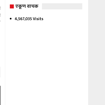
एकूण वाचक
ा
र
4,567,035 Visits
त