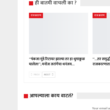
ही बातमी वाचली का ?
राजकारण
राजकारण
“पंकजा मुंडे रिटायर झाल्या तर हा धुमाकूळ
“…तर समृद्धी
घालेल!”; मनोज जरांगेंचा धनंजय…
राजकारणातह
PREV
NEXT
आपल्याला काय वाटतं?
Your email a