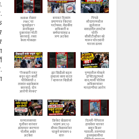
.
.
NIBM रोडवर
बनावट दिव्यांग
पिंपळे
त
PMC चा
प्रमाणपत्र रॅकेटचा
सौदागरमधील
'बुलडोझर'!
पर्दाफाश; वैद्यकीय
झुलेलाल
अनधिकृत
अधिकारी व
वसाहतीत हायटेक
र
दुकानांवर मोठी
कर्मचाऱ्यांसह 8
चोरी!
कारवाई; रस्ता
जण अटकेत
सीसीटीव्हीवर स्प्रे
र
केला मोकळा!
मारून चोरट्यांनी
मारला डल्ला
ा
ी
.
"रिकव्हरी एजंट
ह्या व्हिडीओ बद्दल
पुण्यातील गोखले
ा
बनून लूट! बार्शी
तुम्हाला काय वाटत
इन्स्टिट्यूटमध्ये
पोलिसांची २
? व्हायरल व्हिडीओ
वाद;माजी पोलिस
तासांत धडाकेबाज
अधिकाऱ्यांवर
कारवाई; दोन
मारहाणीचा आरोप
आरोपी जेरबंद"
घरमालकाच्या
क्रिकेट खेळताना
दिल्ली-नैनिताल
मुलीवर वारंवार
भांडणं अन् 10
हायवेवर थारवर
अत्याचार करणारा
वीच्या विद्यार्थ्यावर
बसून बिअर
पोलीस अखेर
चाकूने सपासप 9
प्यायली; तरुणांचा
अटकेत
वार!
हुल्लडबाजीचा