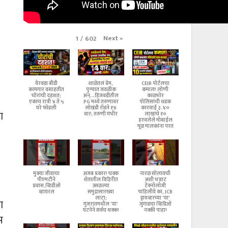
Next
»
1
/
602
येरवडा बीडी
शाळेतलं प्रेम,
CEIR पोर्टलचा
कामगार वसाहतीत
पुण्यात जवळीक
कमाल! लोणी
चोरांची दहशत;
अन्...हिंजवडीतील
काळभोर
एकाच रात्री ४ ते ५
PG मध्ये तरुणावर
पोलिसांची धडक
घरे फोडली
लोखंडी रॉडने १४
कारवाई ३.४०
ा
वार; तरुणी गंभीर
लाखांचे १०
हरवलेले मोबाईल
मूळ मालकांना परत
मुक्या जीवाचा
अजब प्रकार! चक्क
नारळ सोलायची
पीएमटीने
शेतातील विहिरीत
अशी भन्नाट
प्रवास,व्हिडीओ
उसळल्या
टेक्नॉलॉजी
व्हायरल
समुद्रासारख्या
पाहिलीये का, JCB
लाटा;
ड्रायव्हरच्या 'या'
ा
गुजरातमधील 'या'
जुगाडचा व्हिडिओ
घटनेने सर्वच थक्क!
नक्की पाहा!
स