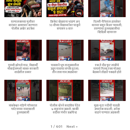
घरमालकाच्या मुलीवर
क्रिकेट खेळताना भांडणं अन्
दिल्ली-नैनिताल हायवेवर
वारंवार अत्याचार करणारा
10 वीच्या विद्यार्थ्यावर चाकूने
थारवर बसून बिअर प्यायली;
पोलीस अखेर अटकेत
सपासप 9 वार!
तरुणांचा हुल्लडबाजीचा
व्हिडिओ व्हायरल!
गुरुजी झोपले गाढ, विद्यार्थी
पावसाने भूम तालुक्यातील
एक ते दीड फूट लांबीचे
मोबाईलमध्ये व्यस्त! सरकारी
उळूप गावाचा संपर्क तुटला;
नागाचे पिल्लू एका मोठ्या
शाळेतील प्रकार
तीन तास गाव उघड्यावर
बेडकाने तोंडात पकडले होते
त्र्यंबकेश्वर-पहिणे परिसरात
पोलीस व्हॅनने सदाशिव पेठेत
मुळा-मुठा नदीची पातळी
पर्यटनाच्या नावाखाली
७ वाहनांना उडवले; खाकी
अचानक वाढली; अनेक
हुल्लडबाजी
वर्दीवर गंभीर प्रश्नचिन्ह
वाहने पाण्यात अडकली
Next
»
1
/
601