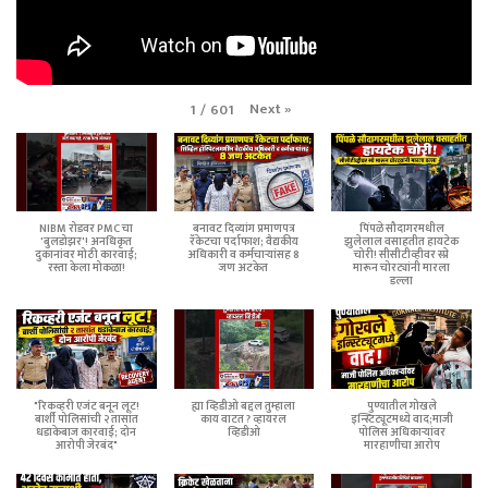
Next
»
1
/
601
NIBM रोडवर PMC चा
बनावट दिव्यांग प्रमाणपत्र
पिंपळे सौदागरमधील
'बुलडोझर'! अनधिकृत
रॅकेटचा पर्दाफाश; वैद्यकीय
झुलेलाल वसाहतीत हायटेक
दुकानांवर मोठी कारवाई;
अधिकारी व कर्मचाऱ्यांसह 8
चोरी! सीसीटीव्हीवर स्प्रे
रस्ता केला मोकळा!
जण अटकेत
मारून चोरट्यांनी मारला
डल्ला
"रिकव्हरी एजंट बनून लूट!
ह्या व्हिडीओ बद्दल तुम्हाला
पुण्यातील गोखले
बार्शी पोलिसांची २ तासांत
काय वाटत ? व्हायरल
इन्स्टिट्यूटमध्ये वाद;माजी
धडाकेबाज कारवाई; दोन
व्हिडीओ
पोलिस अधिकाऱ्यांवर
आरोपी जेरबंद"
मारहाणीचा आरोप