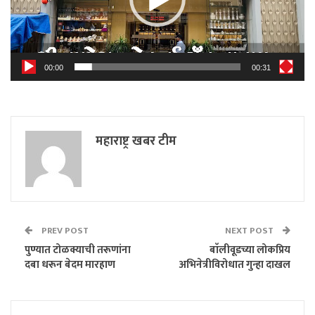
00:00
00:31
महाराष्ट्र खबर टीम
PREV POST
NEXT POST
पुण्यात टोळक्याची तरूणांना
बाॅलीवूडच्या लोकप्रिय
दबा धरून बेदम मारहाण
अभिनेत्रीविरोधात गुन्हा दाखल