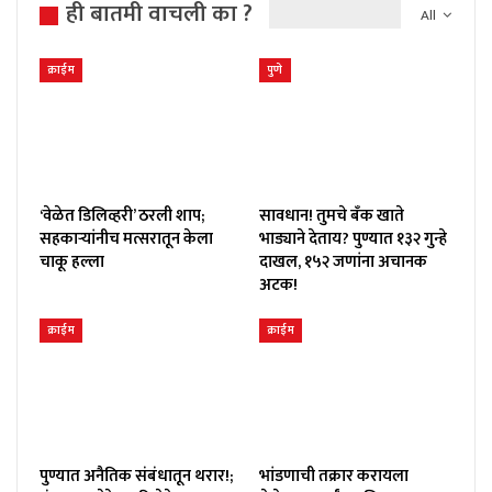
ही बातमी वाचली का ?
All
क्राईम
पुणे
‘वेळेत डिलिव्हरी’ ठरली शाप;
सावधान! तुमचे बँक खाते
सहकाऱ्यांनीच मत्सरातून केला
भाड्याने देताय? पुण्यात १३२ गुन्हे
चाकू हल्ला
दाखल, १५२ जणांना अचानक
अटक!
क्राईम
क्राईम
पुण्यात अनैतिक संबंधातून थरार!;
भांडणाची तक्रार करायला