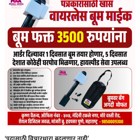
‘पदासाठी विचारधारा बदलणार नाही’