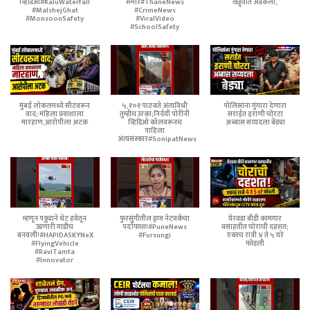
व्हिडिओ#KaluWaterfall
समोर#ThaneNews
खड्ड्यात अडकली,
#MalshejGhat
#CrimeNews
#MonsoonSafety
#ViralVideo
#SchoolSafety
मुंबई लोकलमध्ये सीटवरून
५,१०१ पाठवते अंत्यविधी
पोलिसांना गुंगारा देणारा
वाद; महिला प्रवाशाला
तुम्हीच उरका;निर्दयी पोरींनी
सराईत इराणी चोरटा
मारहाण,आरोपीला अटक
व्हिडिओ कॉलवरूनच
अब्बास सय्यदला बेड्या
पाहिला
अंत्यसंस्कार#SonipatNews
म्हणून पठ्ठ्याने थेट हवेतून
फुरसुंगीतील ड्रग्ज नेटवर्कचा
येरवडा बीडी कामगार
उडणारी गाडीच
पर्दाफाश!#PuneNews
वसाहतीत चोरांची दहशत;
बनवली!#HAPIDASKYNeX
#Fursungi
एकाच रात्री ४ ते ५ घरे
#FlyingVehicle
फोडली
#RaviTamta
#Innovator