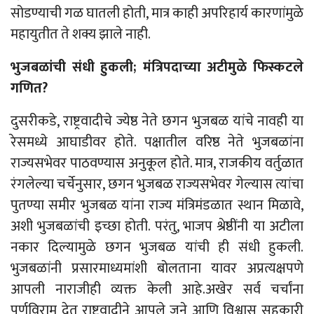
सोडण्याची गळ घातली होती, मात्र काही अपरिहार्य कारणांमुळे
महायुतीत ते शक्य झाले नाही.
भुजबळांची संधी हुकली; मंत्रिपदाच्या अटीमुळे फिस्कटले
गणित?
दुसरीकडे, राष्ट्रवादीचे ज्येष्ठ नेते छगन भुजबळ यांचे नावही या
रेसमध्ये आघाडीवर होते. पक्षातील वरिष्ठ नेते भुजबळांना
राज्यसभेवर पाठवण्यास अनुकूल होते. मात्र, राजकीय वर्तुळात
रंगलेल्या चर्चेनुसार, छगन भुजबळ राज्यसभेवर गेल्यास त्यांचा
पुतण्या समीर भुजबळ यांना राज्य मंत्रिमंडळात स्थान मिळावे,
अशी भुजबळांची इच्छा होती. परंतु, भाजप श्रेष्ठींनी या अटीला
नकार दिल्यामुळे छगन भुजबळ यांची ही संधी हुकली.
भुजबळांनी प्रसारमाध्यमांशी बोलताना यावर अप्रत्यक्षपणे
आपली नाराजीही व्यक्त केली आहे.अखेर सर्व चर्चांना
पूर्णविराम देत राष्ट्रवादीने आपले जुने आणि विश्वासू सहकारी