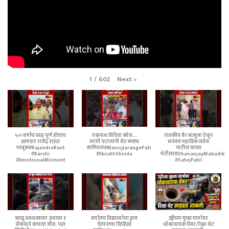
Next
»
1
/
602
५० वर्षांचं स्वप्न पूर्ण होताच
एकनाथ शिंदेंचा कॉल...
राजकीय वैर बाजूला ठेवून
आमदार राजेंद्र राऊत
जरांगे पाटलांनी थेट स्पष्टच
धनंजय महाडिक सतेज
भावूक#RajendraRaut
सांगितलं#ManojJarangePatil
पाटील यांच्या
#Barshi
#EknathShinde
भेटीला#DhananjayMahadik
#EmotionalMoment
#SatejPatil
काळू धबधब्यावर अवघ्या १
वर्गातच विद्यार्थ्याचा ड्रग्ज
उंड्रीच्या मुख्य मार्गावर
सेकंदाने वाचला जीव; पहा
घेतानाचा व्हिडिओ
धोकादायक चेंबर;रिक्षा थेट