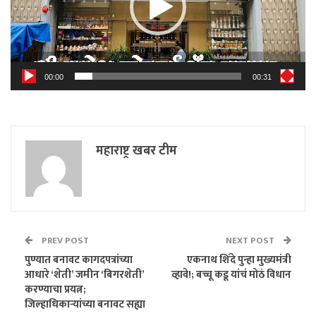
00:00
00:31
महाराष्ट्र खबर टीम
PREV POST
NEXT POST
पुण्यात बनावट कागदपत्रांच्या
एकनाथ शिंदे पुन्हा मुख्यमंत्री
आधारे ‘शेती’ जमीन ‘बिगरशेती’
व्हावे!; बच्चू कडू यांचं मोठं विधान
करण्याचा प्रयत्न;
जिल्हाधिकाऱ्यांच्या बनावट सह्या