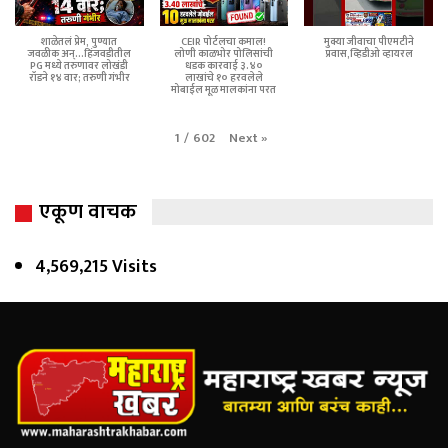
शाळेतलं प्रेम, पुण्यात
CEIR पोर्टलचा कमाल!
मुक्या जीवाचा पीएमटीने
जवळीक अन्...हिंजवडीतील
लोणी काळभोर पोलिसांची
प्रवास,व्हिडीओ व्हायरल
PG मध्ये तरुणावर लोखंडी
धडक कारवाई ३.४०
रॉडने १४ वार; तरुणी गंभीर
लाखांचे १० हरवलेले
मोबाईल मूळ मालकांना परत
Next
»
1
/
602
एकूण वाचक
4,569,215 Visits