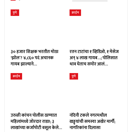
पुणे
क्राईम
३० हजार शिक्षक भरतीत मोठा
रतन टाटांचा १ व्हिडिओ, १ मेसेज
‘झोल’? ४,८६० पदं अचानक
अन् ४ लाख गायब…; पोलिसात
गायब झाल्याने…
धाव घेताच समोर आलं…
क्राईम
पुणे
उरुळी कांचन पोलीस ठाण्यात
नंदिनी टकले नगरमधील
महिलांमध्ये जोरदार राडा!; ३
खड्ड्यांची समस्या अखेर मार्गी;
लाखांच्या कर्जापोटी वसूल केले…
नागरिकांना दिलासा