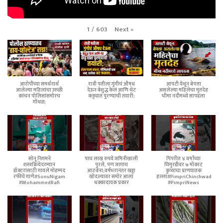
Next
»
1
/
603
आरोपींच्या समर्थनार्थ
रात्री पतीला गुंगीचं औषध
आपटी येथून बेपत्ता
आलेल्या महिलांचा उरुळी
देऊन बेशुद्ध केलं आणि थेट
असलेल्या महिलेचा मृतदेह
कांचन पोलिसांसमोरच
कट्ट्यात पुरण्याची तयारी;
भीमा नदीमध्ये सापडला
गोंधळ;
सोनू निगमने
पाच लाख रुपये जमिनीखाली
पिंपरीत ४ वर्षांच्या
शस्त्रक्रियेदरम्यान
पुरले, पण जागाच
चिमुरडीवर ७ मोकाट
डॉक्टरांसाठी गायले मोहम्मद
आठवेना;वर्षभरानंतर खड्डा
कुत्र्यांचा प्राणघातक
रफींचे गाणे#SonuNigam
खोदल्यावर समोर आला
हल्ला#PimpriChinchwad
#MohammedRafi
धक्कादायक प्रकार
#PimpriNews