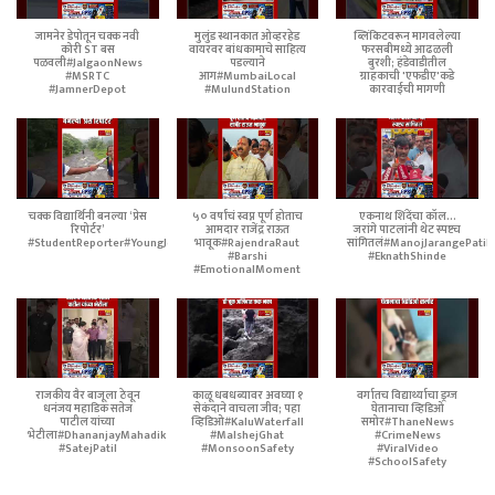
जामनेर डेपोतून चक्क नवी
मुलुंड स्थानकात ओव्हरहेड
ब्लिंकिटवरून मागवलेल्या
कोरी ST बस
वायरवर बांधकामाचे साहित्य
फरसबीमध्ये आढळली
पळवली#JalgaonNews
पडल्याने
बुरशी; हंडेवाडीतील
#MSRTC
आग#MumbaiLocal
ग्राहकाची 'एफडीए'कडे
#JamnerDepot
#MulundStation
कारवाईची मागणी
चक्क विद्यार्थिनी बनल्या ‘प्रेस
५० वर्षांचं स्वप्न पूर्ण होताच
एकनाथ शिंदेंचा कॉल...
रिपोर्टर’
आमदार राजेंद्र राऊत
जरांगे पाटलांनी थेट स्पष्टच
#StudentReporter#YoungJournalist
भावूक#RajendraRaut
सांगितलं#ManojJarangePatil
#Barshi
#EknathShinde
#EmotionalMoment
राजकीय वैर बाजूला ठेवून
काळू धबधब्यावर अवघ्या १
वर्गातच विद्यार्थ्याचा ड्रग्ज
धनंजय महाडिक सतेज
सेकंदाने वाचला जीव; पहा
घेतानाचा व्हिडिओ
पाटील यांच्या
व्हिडिओ#KaluWaterfall
समोर#ThaneNews
भेटीला#DhananjayMahadik
#MalshejGhat
#CrimeNews
#SatejPatil
#MonsoonSafety
#ViralVideo
#SchoolSafety