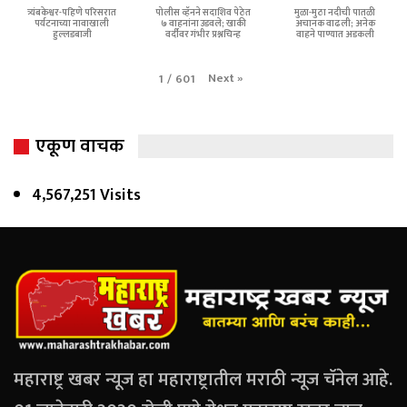
त्र्यंबकेश्वर-पहिणे परिसरात
पोलीस व्हॅनने सदाशिव पेठेत
मुळा-मुठा नदीची पातळी
पर्यटनाच्या नावाखाली
७ वाहनांना उडवले; खाकी
अचानक वाढली; अनेक
हुल्लडबाजी
वर्दीवर गंभीर प्रश्नचिन्ह
वाहने पाण्यात अडकली
Next
»
1
/
601
एकूण वाचक
4,567,251 Visits
महाराष्ट्र खबर न्यूज हा महाराष्ट्रातील मराठी न्यूज चॅनेल आहे.