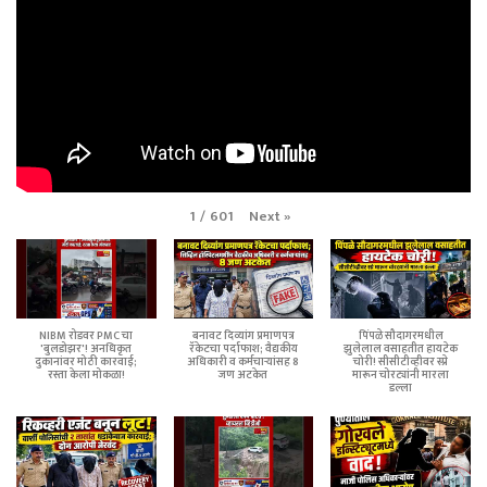
Next
»
1
/
601
NIBM रोडवर PMC चा
बनावट दिव्यांग प्रमाणपत्र
पिंपळे सौदागरमधील
'बुलडोझर'! अनधिकृत
रॅकेटचा पर्दाफाश; वैद्यकीय
झुलेलाल वसाहतीत हायटेक
दुकानांवर मोठी कारवाई;
अधिकारी व कर्मचाऱ्यांसह 8
चोरी! सीसीटीव्हीवर स्प्रे
रस्ता केला मोकळा!
जण अटकेत
मारून चोरट्यांनी मारला
डल्ला