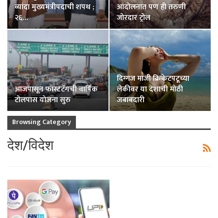
व्यांदा मुख्यमंत्रीपदाची शपथ ;
आंदोलनात पण ही तरुणी
२६…
जोरदार ट्रोल
दिग्गज माजी क्रिकेटपटूच्या
आजपासून फास्टटॅगची वार्षिक
लेकीवर या देशाची मोठी
टोलपास योजना सुरु
जबाबदारी
Browsing Category
देश/विदेश