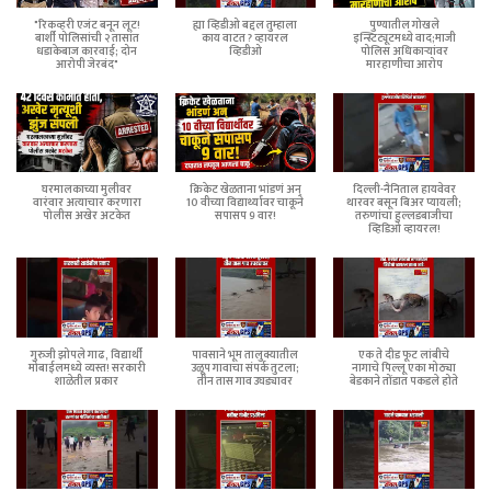
"रिकव्हरी एजंट बनून लूट!
ह्या व्हिडीओ बद्दल तुम्हाला
पुण्यातील गोखले
बार्शी पोलिसांची २ तासांत
काय वाटत ? व्हायरल
इन्स्टिट्यूटमध्ये वाद;माजी
धडाकेबाज कारवाई; दोन
व्हिडीओ
पोलिस अधिकाऱ्यांवर
आरोपी जेरबंद"
मारहाणीचा आरोप
घरमालकाच्या मुलीवर
क्रिकेट खेळताना भांडणं अन्
दिल्ली-नैनिताल हायवेवर
वारंवार अत्याचार करणारा
10 वीच्या विद्यार्थ्यावर चाकूने
थारवर बसून बिअर प्यायली;
पोलीस अखेर अटकेत
सपासप 9 वार!
तरुणांचा हुल्लडबाजीचा
व्हिडिओ व्हायरल!
गुरुजी झोपले गाढ, विद्यार्थी
पावसाने भूम तालुक्यातील
एक ते दीड फूट लांबीचे
मोबाईलमध्ये व्यस्त! सरकारी
उळूप गावाचा संपर्क तुटला;
नागाचे पिल्लू एका मोठ्या
शाळेतील प्रकार
तीन तास गाव उघड्यावर
बेडकाने तोंडात पकडले होते