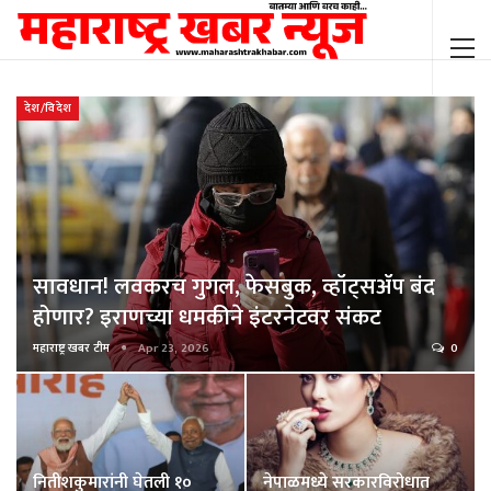
देश/विदेश
सावधान! लवकरच गुगल, फेसबुक, व्हॉट्सॲप बंद
होणार? इराणच्या धमकीने इंटरनेटवर संकट
महाराष्ट्र खबर टीम
Apr 23, 2026
0
नितीशकुमारांनी घेतली १०
नेपाळमध्ये सरकारविरोधात