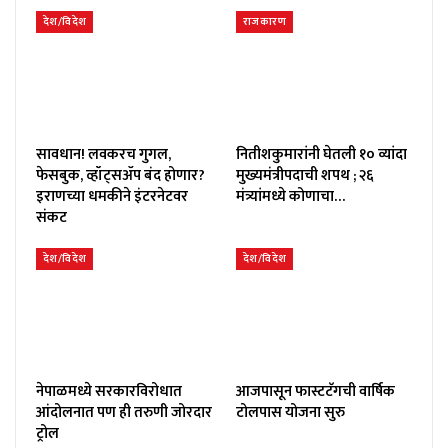
देश/विदेश
राजकारण
सावधान! लवकरच गुगल,
नितीशकुमारांनी घेतली १० व्यांदा
फेसबुक, व्हॉट्सॲप बंद होणार?
मुख्यमंत्रीपदाची शपथ ; २६
इराणच्या धमकीने इंटरनेटवर
मंत्र्यांमध्ये कोणाचा…
संकट
देश/विदेश
देश/विदेश
नेपाळमध्ये सरकारविरोधात
आजपासून फास्टटॅगची वार्षिक
आंदोलनात पण ही तरुणी जोरदार
टोलपास योजना सुरु
ट्रोल