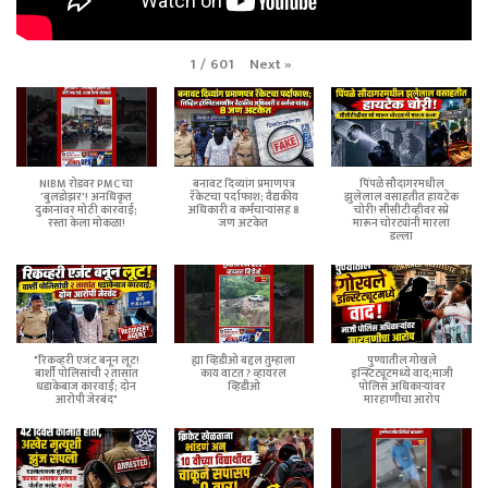
Next
»
1
/
601
NIBM रोडवर PMC चा
बनावट दिव्यांग प्रमाणपत्र
पिंपळे सौदागरमधील
'बुलडोझर'! अनधिकृत
रॅकेटचा पर्दाफाश; वैद्यकीय
झुलेलाल वसाहतीत हायटेक
दुकानांवर मोठी कारवाई;
अधिकारी व कर्मचाऱ्यांसह 8
चोरी! सीसीटीव्हीवर स्प्रे
रस्ता केला मोकळा!
जण अटकेत
मारून चोरट्यांनी मारला
डल्ला
"रिकव्हरी एजंट बनून लूट!
ह्या व्हिडीओ बद्दल तुम्हाला
पुण्यातील गोखले
बार्शी पोलिसांची २ तासांत
काय वाटत ? व्हायरल
इन्स्टिट्यूटमध्ये वाद;माजी
धडाकेबाज कारवाई; दोन
व्हिडीओ
पोलिस अधिकाऱ्यांवर
आरोपी जेरबंद"
मारहाणीचा आरोप