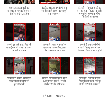
घरमालकाच्या मुलीवर
क्रिकेट खेळताना भांडणं अन्
दिल्ली-नैनिताल हायवेवर
वारंवार अत्याचार करणारा
10 वीच्या विद्यार्थ्यावर चाकूने
थारवर बसून बिअर प्यायली;
पोलीस अखेर अटकेत
सपासप 9 वार!
तरुणांचा हुल्लडबाजीचा
व्हिडिओ व्हायरल!
गुरुजी झोपले गाढ, विद्यार्थी
पावसाने भूम तालुक्यातील
एक ते दीड फूट लांबीचे
मोबाईलमध्ये व्यस्त! सरकारी
उळूप गावाचा संपर्क तुटला;
नागाचे पिल्लू एका मोठ्या
शाळेतील प्रकार
तीन तास गाव उघड्यावर
बेडकाने तोंडात पकडले होते
त्र्यंबकेश्वर-पहिणे परिसरात
पोलीस व्हॅनने सदाशिव पेठेत
मुळा-मुठा नदीची पातळी
पर्यटनाच्या नावाखाली
७ वाहनांना उडवले; खाकी
अचानक वाढली; अनेक
हुल्लडबाजी
वर्दीवर गंभीर प्रश्नचिन्ह
वाहने पाण्यात अडकली
Next
»
1
/
601