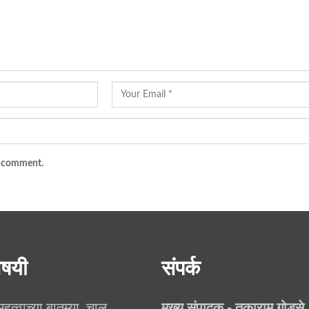
 I comment.
िषयी
संपर्क
 महत्वाच्या बातम्या, चालू
मुख्य संपादक - तुकाराम गोडसे