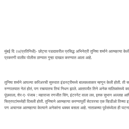
मुंबई दि २४(प्रतिनिधी)- छोट्या पडद्यावरील प्रसिद्ध अभिनेत्री तुनिषा शर्माने आत्महत्य
प्रकरणी वालीव पोलीस ठाण्यात गुन्हा दाखल करण्यात आला आहे.
तुनिषा शर्माने आपल्या करिअरची सुरुवात इंडस्ट्रीमध्ये बालकलाकार म्हणून केली होती. ती स
रुग्णालयात नेलं होतं, पण रस्त्यातच तिचं निधन झाले. आतापर्यंत तिने अनेक मालिकांमध्ये क
पूंछवाला, शेर-ए- पंजाब : महाराजा रणजीत सिंग, इंटरनेट वाला लव, इश्क सुभान अल्लाह आणि अलि
चित्रपटांमध्येही दिसली होती. तुनिषाने आत्महत्या करण्यापूर्वी सेटवरचा एक व्हिडीओ तिच्या 
पण अचानक आत्महत्या केल्याने अनेकांना धक्का बसला आहे. नाताळच्या पूर्वसंध्येला ही घटन