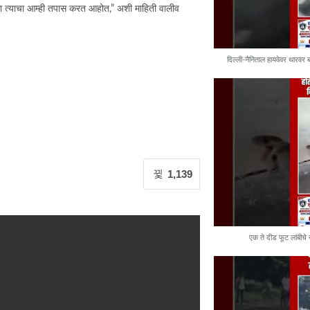
ी का त्याचा आम्ही तपास करत आहोत,” अशी माहिती वालीव
दिल्ली-नैनिताल हायवेवर थारवर ब
1,139
एक ते दीड फूट लांबीचे 