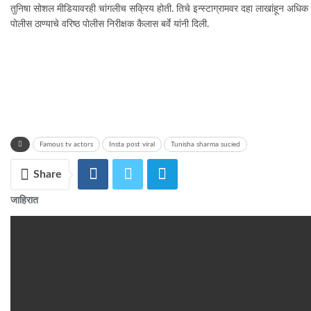
तुनिषा सोशल मीडियावरही चांगलीच सक्रिय होती. तिचे इन्स्टाग्रामवर दहा लाखांहून अधिक फ
पोलीस ठाण्याचे वरिष्ठ पोलीस निरीक्षक कैलास बर्वे यांनी दिली.
Famous tv actors
Insta post viral
Tunisha sharma sucied
Share
जाहिरात