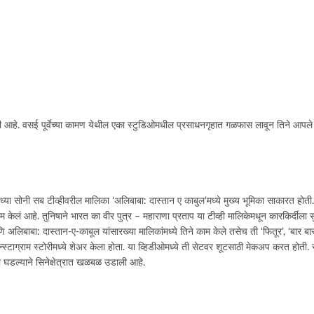
ा केली आहे. वसई पूर्वेच्या कामण येथील एका स्टुडिओमधील प्रसाधनगृहात गळफास लावून तिने आपल
ध्या सोनी सब टीव्हीवरील मालिका ‘अलिबाबा: दास्तान ए काबुल’मध्ये मुख्य भूमिका साकारत होती.
ाम केलं आहे. तुनिषाने भारत का वीर पुत्र – महाराणा प्रताप या टीव्ही मालिकेमधून कारकिर्दील
बाबा: दास्तान-ए-काबूल यांसारख्या मालिकांमध्ये तिने काम केले तसेच ती ‘फितूर’, ‘बार बार देखो
इन्स्टाग्राम स्टोरीमध्ये शेअर केला होता. या व्हिडीओमध्ये ती सेटवर शूटसाठी मेकअप करत होती. स
ा घडल्याने सिनेक्षेत्रात खळबळ उडाली आहे.