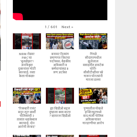
Next
»
1
/
601
NIBM रोडवर
बनावट दिव्यांग
पिंपळे
PMC चा
प्रमाणपत्र रॅकेटचा
सौदागरमधील
'बुलडोझर'!
पर्दाफाश; वैद्यकीय
झुलेलाल
अनधिकृत
अधिकारी व
वसाहतीत हायटेक
दुकानांवर मोठी
कर्मचाऱ्यांसह 8
चोरी!
कारवाई; रस्ता
जण अटकेत
सीसीटीव्हीवर स्प्रे
केला मोकळा!
मारून चोरट्यांनी
मारला डल्ला
"रिकव्हरी एजंट
ह्या व्हिडीओ बद्दल
पुण्यातील गोखले
बनून लूट! बार्शी
तुम्हाला काय वाटत
इन्स्टिट्यूटमध्ये
पोलिसांची २
? व्हायरल व्हिडीओ
वाद;माजी पोलिस
तासांत धडाकेबाज
अधिकाऱ्यांवर
कारवाई; दोन
मारहाणीचा आरोप
आरोपी जेरबंद"