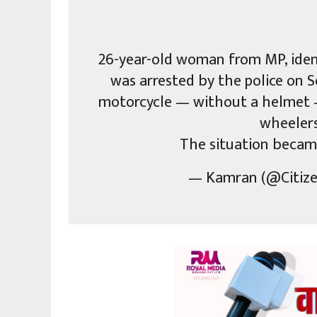
26-year-old woman from MP, ident
was arrested by the police on S
motorcycle — without a helmet —
wheelers
The situation beca
— Kamran (@Citiz