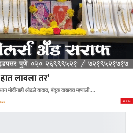
ा हात लावला तर’
रधान मोदींनाही ओढले वादात, बंदूक दाखवत म्हणाली....
व्हायरल
,525