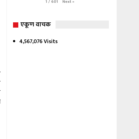
Next
»
1
/
601
एकूण वाचक
4,567,076 Visits
ओ
े
े
ा