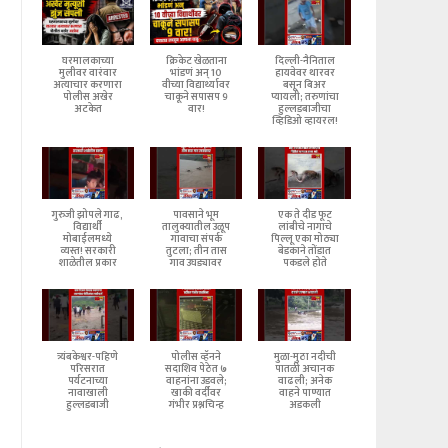
घरमालकाच्या
क्रिकेट खेळताना
दिल्ली-नैनिताल
मुलीवर वारंवार
भांडणं अन् 10
हायवेवर थारवर
अत्याचार करणारा
वीच्या विद्यार्थ्यावर
बसून बिअर
पोलीस अखेर
चाकूने सपासप 9
प्यायली; तरुणांचा
अटकेत
वार!
हुल्लडबाजीचा
व्हिडिओ व्हायरल!
गुरुजी झोपले गाढ,
पावसाने भूम
एक ते दीड फूट
विद्यार्थी
तालुक्यातील उळूप
लांबीचे नागाचे
मोबाईलमध्ये
गावाचा संपर्क
पिल्लू एका मोठ्या
व्यस्त! सरकारी
तुटला; तीन तास
बेडकाने तोंडात
शाळेतील प्रकार
गाव उघड्यावर
पकडले होते
त्र्यंबकेश्वर-पहिणे
पोलीस व्हॅनने
मुळा-मुठा नदीची
परिसरात
सदाशिव पेठेत ७
पातळी अचानक
पर्यटनाच्या
वाहनांना उडवले;
वाढली; अनेक
नावाखाली
खाकी वर्दीवर
वाहने पाण्यात
हुल्लडबाजी
गंभीर प्रश्नचिन्ह
अडकली