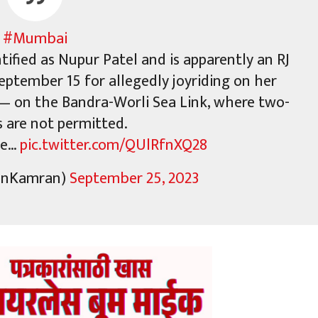
#Mumbai
ified as Nupur Patel and is apparently an RJ
eptember 15 for allegedly joyriding on her
 on the Bandra-Worli Sea Link, where two-
 are not permitted.
me…
pic.twitter.com/QUlRfnXQ28
enKamran)
September 25, 2023