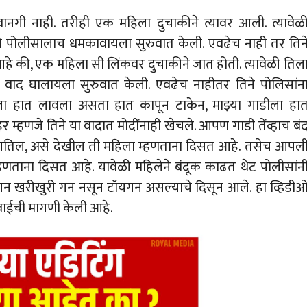
रवानगी नाही. तरीही एक महिला दुचाकीने त्यावर आली. त्यावेळ
ेने पोलीसालाच धमकावायला सुरुवात केली. एवढेच नाही तर तिन
आहे की, एक महिला सी लिंकवर दुचाकीने जात होती. त्यावेळी तिल
ोबत वाद घालायला सुरुवात केली. एवढेच नाहीतर तिने पोलिसांन
डीला हात लावला असता हात कापून टाकेन, माझ्या गाडीला हा
्हणजे तिने या वादात मोदींनाही खेचले. आपण गाडी तेंव्हाच बं
सांगतिल, असे देखील ती महिला म्हणताना दिसत आहे. तसेच आपल
म्हणताना दिसत आहे. यावेळी महिलेने बंदूक काढत थेट पोलीसांन
न खरीखुरी गन नसून टॉयगन असल्याचे दिसून आले. हा व्हिडी
वाईची मागणी केली आहे.