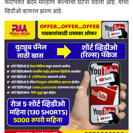
फाटेपर्यंत बेदम मारहाण केल्याची घटना घडली आहे. याचा
व्हिडीओ व्हायरल झाला आहे.