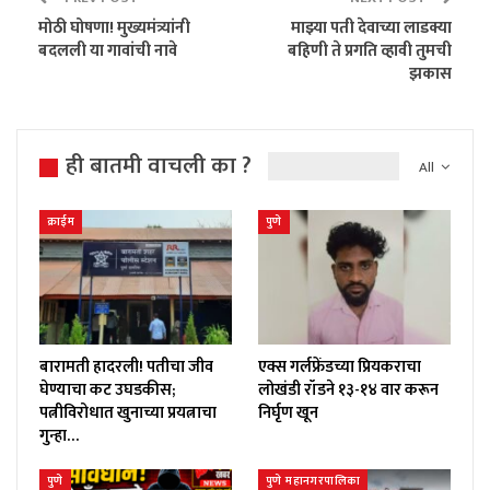
मोठी घोषणा! मुख्यमंत्र्यांनी
माझ्या पती देवाच्या लाडक्या
बदलली या गावांची नावे
बहिणी ते प्रगति व्हावी तुमची
झकास
ही बातमी वाचली का ?
All
क्राईम
पुणे
बारामती हादरली! पतीचा जीव
एक्स गर्लफ्रेंडच्या प्रियकराचा
घेण्याचा कट उघडकीस;
लोखंडी रॉडने १३-१४ वार करून
पत्नीविरोधात खुनाच्या प्रयत्नाचा
निर्घृण खून
गुन्हा…
पुणे
पुणे महानगरपालिका