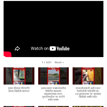
Next
»
1
/
601
मुक्या जीवाचा पीएमटीने
अजब प्रकार! चक्क शेतातील
नारळ सोलायची अशी भन्नाट
प्रवास,व्हिडीओ व्हायरल
विहिरीत उसळल्या
टेक्नॉलॉजी पाहिलीये का,
समुद्रासारख्या लाटा;
JCB ड्रायव्हरच्या 'या' जुगाडचा
गुजरातमधील 'या' घटनेने
व्हिडिओ नक्की पाहा!
सर्वच थक्क!