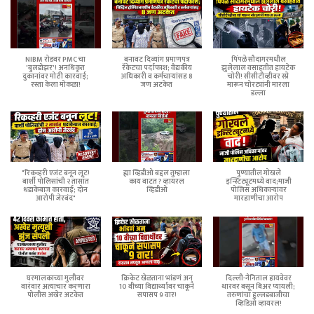
NIBM रोडवर PMC चा
बनावट दिव्यांग प्रमाणपत्र
पिंपळे सौदागरमधील
'बुलडोझर'! अनधिकृत
रॅकेटचा पर्दाफाश; वैद्यकीय
झुलेलाल वसाहतीत हायटेक
दुकानांवर मोठी कारवाई;
अधिकारी व कर्मचाऱ्यांसह 8
चोरी! सीसीटीव्हीवर स्प्रे
रस्ता केला मोकळा!
जण अटकेत
मारून चोरट्यांनी मारला
डल्ला
"रिकव्हरी एजंट बनून लूट!
ह्या व्हिडीओ बद्दल तुम्हाला
पुण्यातील गोखले
बार्शी पोलिसांची २ तासांत
काय वाटत ? व्हायरल
इन्स्टिट्यूटमध्ये वाद;माजी
धडाकेबाज कारवाई; दोन
व्हिडीओ
पोलिस अधिकाऱ्यांवर
आरोपी जेरबंद"
मारहाणीचा आरोप
घरमालकाच्या मुलीवर
क्रिकेट खेळताना भांडणं अन्
दिल्ली-नैनिताल हायवेवर
वारंवार अत्याचार करणारा
10 वीच्या विद्यार्थ्यावर चाकूने
थारवर बसून बिअर प्यायली;
पोलीस अखेर अटकेत
सपासप 9 वार!
तरुणांचा हुल्लडबाजीचा
व्हिडिओ व्हायरल!