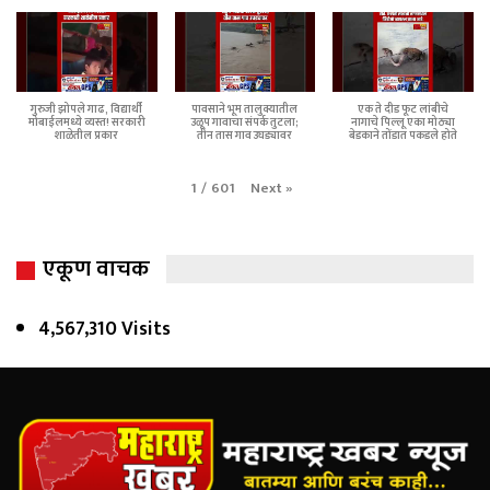
गुरुजी झोपले गाढ, विद्यार्थी
पावसाने भूम तालुक्यातील
एक ते दीड फूट लांबीचे
मोबाईलमध्ये व्यस्त! सरकारी
उळूप गावाचा संपर्क तुटला;
नागाचे पिल्लू एका मोठ्या
शाळेतील प्रकार
तीन तास गाव उघड्यावर
बेडकाने तोंडात पकडले होते
Next
»
1
/
601
एकूण वाचक
4,567,310 Visits