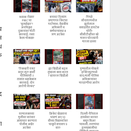
NIBM रोडवर
बनावट दिव्यांग
पिंपळे
PMC चा
प्रमाणपत्र रॅकेटचा
सौदागरमधील
'बुलडोझर'!
पर्दाफाश; वैद्यकीय
झुलेलाल
य
अनधिकृत
अधिकारी व
वसाहतीत हायटेक
दुकानांवर मोठी
कर्मचाऱ्यांसह 8
चोरी!
कारवाई; रस्ता
जण अटकेत
सीसीटीव्हीवर स्प्रे
न
केला मोकळा!
मारून चोरट्यांनी
मारला डल्ला
ध
क
"रिकव्हरी एजंट
ह्या व्हिडीओ बद्दल
पुण्यातील गोखले
बनून लूट! बार्शी
तुम्हाला काय वाटत
इन्स्टिट्यूटमध्ये
पोलिसांची २
? व्हायरल व्हिडीओ
वाद;माजी पोलिस
तासांत धडाकेबाज
अधिकाऱ्यांवर
कारवाई; दोन
मारहाणीचा आरोप
आरोपी जेरबंद"
द
घरमालकाच्या
क्रिकेट खेळताना
दिल्ली-नैनिताल
मुलीवर वारंवार
भांडणं अन् 10
हायवेवर थारवर
अत्याचार करणारा
वीच्या विद्यार्थ्यावर
बसून बिअर
ा
पोलीस अखेर
चाकूने सपासप 9
प्यायली; तरुणांचा
अटकेत
वार!
हुल्लडबाजीचा