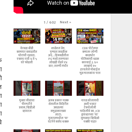
Next
»
1
/
602
येरवडा बीडी
शाळेतलं प्रेम,
CEIR पोर्टलचा
कामगार वसाहतीत
पुण्यात जवळीक
कमाल! लोणी
चोरांची दहशत;
अन्...हिंजवडीतील
काळभोर
क
एकाच रात्री ४ ते ५
PG मध्ये तरुणावर
पोलिसांची धडक
घरे फोडली
लोखंडी रॉडने १४
कारवाई ३.४०
वार; तरुणी गंभीर
लाखांचे १०
ा
हरवलेले मोबाईल
मूळ मालकांना परत
ी
त
ण
मुक्या जीवाचा
अजब प्रकार! चक्क
नारळ सोलायची
ा
पीएमटीने
शेतातील विहिरीत
अशी भन्नाट
प्रवास,व्हिडीओ
उसळल्या
टेक्नॉलॉजी
व्हायरल
समुद्रासारख्या
पाहिलीये का, JCB
ा
लाटा;
ड्रायव्हरच्या 'या'
गुजरातमधील 'या'
जुगाडचा व्हिडिओ
े
घटनेने सर्वच थक्क!
नक्की पाहा!