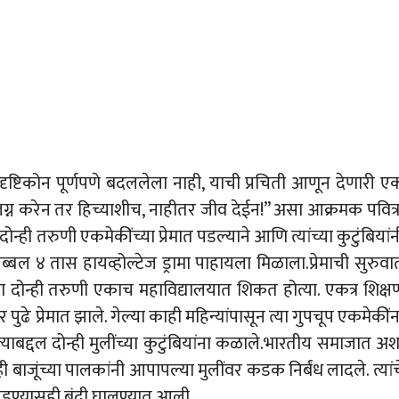
ष्टिकोन पूर्णपणे बदललेला नाही, याची प्रचिती आणून देणारी ए
रेन तर हिच्याशीच, नाहीतर जीव देईन!” असा आक्रमक पवित्र
न्ही तरुणी एकमेकींच्या प्रेमात पडल्याने आणि त्यांच्या कुटुंबियांन
तब्बल ४ तास हायव्होल्टेज ड्रामा पाहायला मिळाला.प्रेमाची सुरुवा
ा दोन्ही तरुणी एकाच महाविद्यालयात शिकत होत्या. एकत्र शिक्ष
ंतर पुढे प्रेमात झाले. गेल्या काही महिन्यांपासून त्या गुपचूप एकमेकींन
 नात्याबद्दल दोन्ही मुलींच्या कुटुंबियांना कळाले.भारतीय समाजात अश
 बाजूंच्या पालकांनी आपापल्या मुलींवर कडक निर्बंध लादले. त्यांच
डण्यासही बंदी घालण्यात आली.