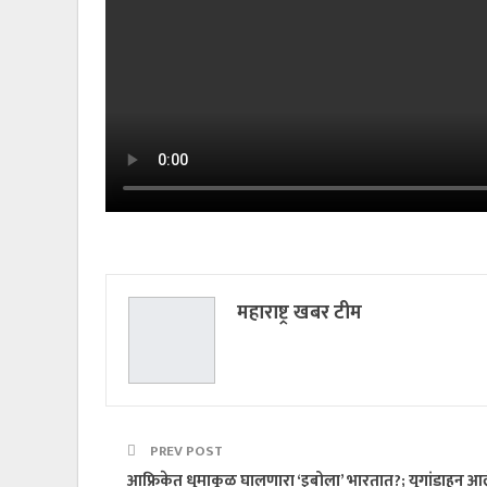
महाराष्ट्र खबर टीम
PREV POST
आफ्रिकेत धुमाकूळ घालणारा ‘इबोला’ भारतात?; युगांडाहून आल