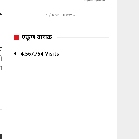
व्हिडिओ व्हायरल!
े
Next
»
1
/
602
एकूण वाचक
य
4,567,754 Visits
ी
ा