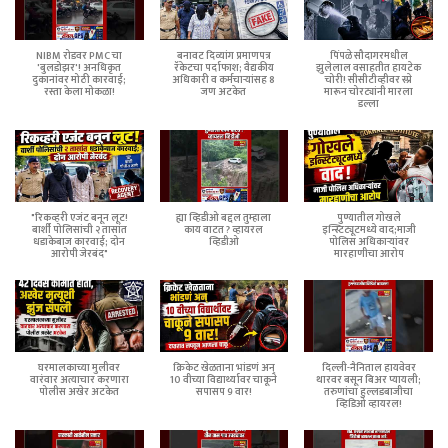
NIBM रोडवर PMC चा
बनावट दिव्यांग प्रमाणपत्र
पिंपळे सौदागरमधील
'बुलडोझर'! अनधिकृत
रॅकेटचा पर्दाफाश; वैद्यकीय
झुलेलाल वसाहतीत हायटेक
दुकानांवर मोठी कारवाई;
अधिकारी व कर्मचाऱ्यांसह 8
चोरी! सीसीटीव्हीवर स्प्रे
रस्ता केला मोकळा!
जण अटकेत
मारून चोरट्यांनी मारला
डल्ला
"रिकव्हरी एजंट बनून लूट!
ह्या व्हिडीओ बद्दल तुम्हाला
पुण्यातील गोखले
बार्शी पोलिसांची २ तासांत
काय वाटत ? व्हायरल
इन्स्टिट्यूटमध्ये वाद;माजी
धडाकेबाज कारवाई; दोन
व्हिडीओ
पोलिस अधिकाऱ्यांवर
आरोपी जेरबंद"
मारहाणीचा आरोप
घरमालकाच्या मुलीवर
क्रिकेट खेळताना भांडणं अन्
दिल्ली-नैनिताल हायवेवर
वारंवार अत्याचार करणारा
10 वीच्या विद्यार्थ्यावर चाकूने
थारवर बसून बिअर प्यायली;
पोलीस अखेर अटकेत
सपासप 9 वार!
तरुणांचा हुल्लडबाजीचा
व्हिडिओ व्हायरल!