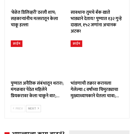
‘वेळेत डिलिव्हरी’ ठरली शाप;
सावधान! तुमचे बँक खाते
सहकाऱ्यांनीच मत्सरातून केला
भाड्याने देताय? पुण्यात १३२ गुन्हे
चाकू हल्ला
दाखल, १५२ जणांना अचानक
अटक!
क्राईम
क्राईम
पुण्यात अनैतिक संबंधातून थरार!;
भांडणाची तक्रार करायला
मंगळवार पेठेत महिलेने
गेलेल्या ८ वर्षांच्या चिमुरड्याचा
प्रियकरावर केला चाकूने वार;…
मुख्याध्यापकाने घेतला चावा;…
PREV
NEXT