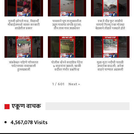
गुरुजी झोपले गाढ, विद्यार्थी
पावसाने भूम तालुक्यातील
एक ते दीड फूट लांबीचे
मोबाईलमध्ये व्यस्त! सरकारी
उळूप गावाचा संपर्क तुटला;
नागाचे पिल्लू एका मोठ्या
शाळेतील प्रकार
तीन तास गाव उघड्यावर
बेडकाने तोंडात पकडले होते
त्र्यंबकेश्वर-पहिणे परिसरात
पोलीस व्हॅनने सदाशिव पेठेत
मुळा-मुठा नदीची पातळी
पर्यटनाच्या नावाखाली
७ वाहनांना उडवले; खाकी
अचानक वाढली; अनेक
हुल्लडबाजी
वर्दीवर गंभीर प्रश्नचिन्ह
वाहने पाण्यात अडकली
Next
»
1
/
601
एकूण वाचक
4,567,078 Visits