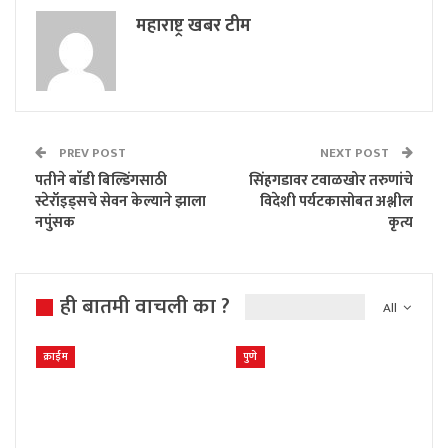
महाराष्ट्र खबर टीम
PREV POST
NEXT POST
पतीने बाॅडी बिल्डिंगसाठी
सिंहगडावर टवाळखोर तरुणांचे
स्टेरॉइड्सचे सेवन केल्याने झाला
विदेशी पर्यटकासोबत अश्लील
नपुंसक
कृत्य
ही बातमी वाचली का ?
All
क्राईम
पुणे