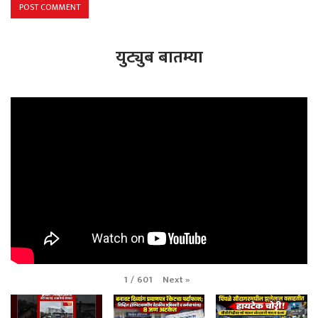
युट्युब बातम्या
Next
»
1
/
601