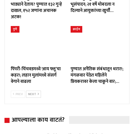
भाड्याने देताय? पुण्यात १३२ गुन्हे
भूसंपादन; २१ वर्षे मोबदला न
दाखल, १५२ जणांना अचानक
दिल्याने आयुक्तांच्या खुर्ची…
अटक!
पुणे
क्राईम
पिंपरी-चिंचवडमध्ये ‘आय फ्लू’चा
पुण्यात अनैतिक संबंधातून थरार!;
कहर!; लहान मुलांमध्ये संसर्ग
मंगळवार पेठेत महिलेने
वेगाने वाढला
प्रियकरावर केला चाकूने वार;…
PREV
NEXT
आपल्याला काय वाटतं?