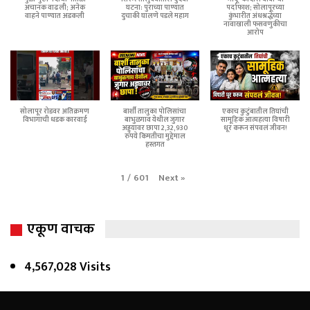
अचानक वाढली; अनेक
घटना: पुराच्या पाण्यात
पर्दाफाश; सोलापूरच्या
वाहने पाण्यात अडकली
दुचाकी घालणे पडले महाग
कुंभारीत अंधश्रद्धेच्या
नावाखाली फसवणुकीचा
आरोप
सोलापूर रोडवर अतिक्रमण
बार्शी तालुका पोलिसांचा
एकाच कुटुंबातील तिघांची
विभागाची धडक कारवाई
बाभुळगाव येथील जुगार
सामूहिक आत्महत्या विषारी
अड्ड्यावर छापा 2,32,930
धूर करून संपवलं जीवन!
रुपये किमतीचा मुद्देमाल
हस्तगत
Next
»
1
/
601
एकूण वाचक
4,567,028 Visits