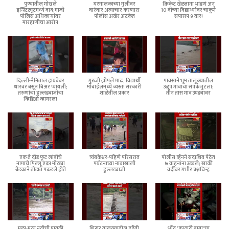
पुण्यातील गोखले
घरमालकाच्या मुलीवर
क्रिकेट खेळताना भांडणं अन्
इन्स्टिट्यूटमध्ये वाद;माजी
वारंवार अत्याचार करणारा
10 वीच्या विद्यार्थ्यावर चाकूने
पोलिस अधिकाऱ्यांवर
पोलीस अखेर अटकेत
सपासप 9 वार!
मारहाणीचा आरोप
दिल्ली-नैनिताल हायवेवर
गुरुजी झोपले गाढ, विद्यार्थी
पावसाने भूम तालुक्यातील
थारवर बसून बिअर प्यायली;
मोबाईलमध्ये व्यस्त! सरकारी
उळूप गावाचा संपर्क तुटला;
तरुणांचा हुल्लडबाजीचा
शाळेतील प्रकार
तीन तास गाव उघड्यावर
व्हिडिओ व्हायरल!
एक ते दीड फूट लांबीचे
त्र्यंबकेश्वर-पहिणे परिसरात
पोलीस व्हॅनने सदाशिव पेठेत
नागाचे पिल्लू एका मोठ्या
पर्यटनाच्या नावाखाली
७ वाहनांना उडवले; खाकी
बेडकाने तोंडात पकडले होते
हुल्लडबाजी
वर्दीवर गंभीर प्रश्नचिन्ह
मुळा-मुठा नदीची पातळी
शिरूर तालुक्यातील दुर्दैवी
भोंदू 'कादारी बाबा'चा