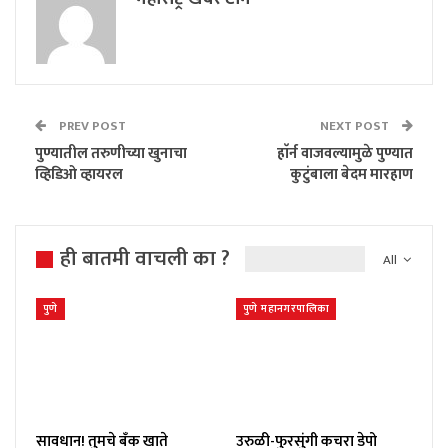
PREV POST
NEXT POST
पुण्यातील तरुणीच्या खुनाचा
हाॅर्न वाजवल्यामुळे पुण्यात
व्हिडिओ व्हायरल
कुटुंबाला बेदम मारहाण
ही बातमी वाचली का ?
All
पुणे
पुणे महानगरपालिका
सावधान! तुमचे बँक खाते
उरुळी-फुरसुंगी कचरा डेपो