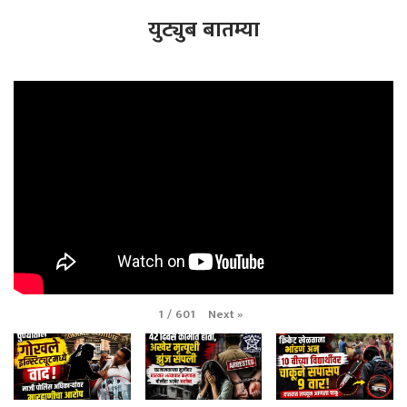
युट्युब बातम्या
Next
»
1
/
601