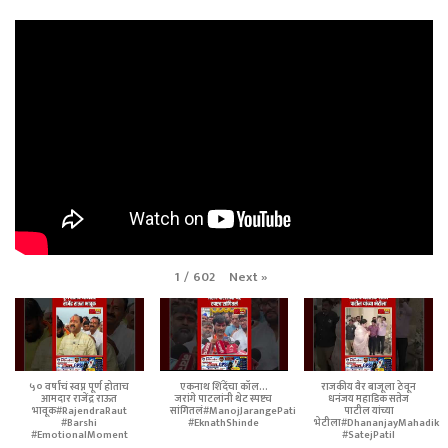
Next
»
1
/
602
५० वर्षांचं स्वप्न पूर्ण होताच
एकनाथ शिंदेंचा कॉल...
राजकीय वैर बाजूला ठेवून
आमदार राजेंद्र राऊत
जरांगे पाटलांनी थेट स्पष्टच
धनंजय महाडिक सतेज
भावूक#RajendraRaut
सांगितलं#ManojJarangePatil
पाटील यांच्या
#Barshi
#EknathShinde
भेटीला#DhananjayMahadik
#EmotionalMoment
#SatejPatil