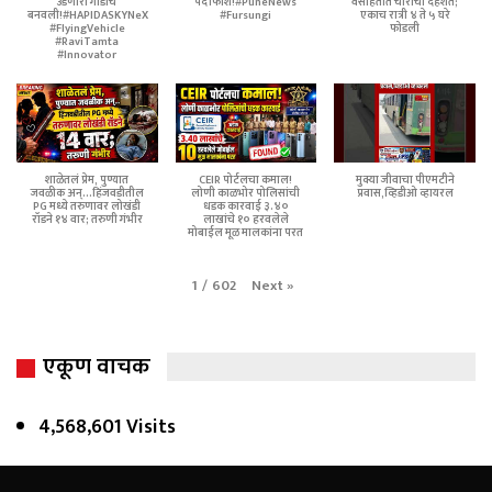
उडणारी गाडीच
पर्दाफाश!#PuneNews
वसाहतीत चोरांची दहशत;
बनवली!#HAPIDASKYNeX
#Fursungi
एकाच रात्री ४ ते ५ घरे
#FlyingVehicle
फोडली
#RaviTamta
#Innovator
शाळेतलं प्रेम, पुण्यात
CEIR पोर्टलचा कमाल!
मुक्या जीवाचा पीएमटीने
जवळीक अन्...हिंजवडीतील
लोणी काळभोर पोलिसांची
प्रवास,व्हिडीओ व्हायरल
PG मध्ये तरुणावर लोखंडी
धडक कारवाई ३.४०
रॉडने १४ वार; तरुणी गंभीर
लाखांचे १० हरवलेले
मोबाईल मूळ मालकांना परत
Next
»
1
/
602
एकूण वाचक
4,568,601 Visits