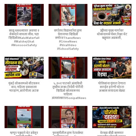
काळू धबधब्यावर अवघ्या १
वर्गातच विद्यार्थ्याचा ड्रग्ज
उंड्रीच्या मुख्य मार्गावर
सेकंदाने वाचला जीव; पहा
घेतानाचा व्हिडिओ
धोकादायक चेंबर;रिक्षा थेट
व्हिडिओ#KaluWaterfall
समोर#ThaneNews
खड्ड्यात अडकली,
#MalshejGhat
#CrimeNews
#MonsoonSafety
#ViralVideo
#SchoolSafety
मुंबई लोकलमध्ये सीटवरून
५,१०१ पाठवते अंत्यविधी
पोलिसांना गुंगारा देणारा
वाद; महिला प्रवाशाला
तुम्हीच उरका;निर्दयी पोरींनी
सराईत इराणी चोरटा
मारहाण,आरोपीला अटक
व्हिडिओ कॉलवरूनच
अब्बास सय्यदला बेड्या
पाहिला
अंत्यसंस्कार#SonipatNews
म्हणून पठ्ठ्याने थेट हवेतून
फुरसुंगीतील ड्रग्ज नेटवर्कचा
येरवडा बीडी कामगार