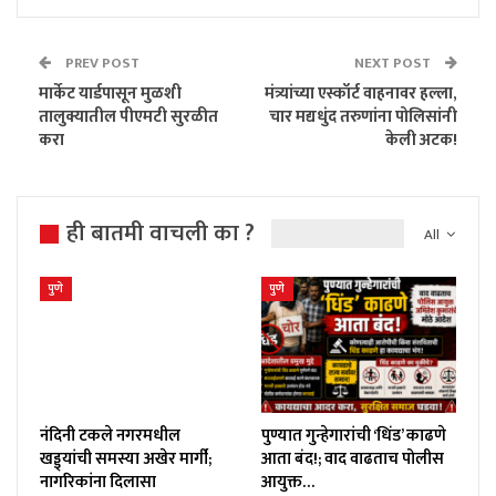
PREV POST
NEXT POST
मार्केट यार्डपासून मुळशी
मंत्र्यांच्या एस्कॉर्ट वाहनावर हल्ला,
तालुक्यातील पीएमटी सुरळीत
चार मद्यधुंद तरुणांना पोलिसांनी
करा
केली अटक!
ही बातमी वाचली का ?
All
पुणे
पुणे
नंदिनी टकले नगरमधील
पुण्यात गुन्हेगारांची ‘धिंड’ काढणे
खड्ड्यांची समस्या अखेर मार्गी;
आता बंद!; वाद वाढताच पोलीस
नागरिकांना दिलासा
आयुक्त…