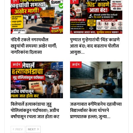
पुणे
पुणे
नंदिनी टकले नगरमधील
पुण्यात गुन्हेगारांची ‘धिंड’ काढणे
खड्ड्यांची समस्या अखेर मार्गी;
आता बंद!; वाद वाढताच पोलीस
नागरिकांना दिलासा
आयुक्त…
क्राईम
क्राईम
विलेपार्ले हत्याकांडाचा जुहू
जळगावात वर्गमित्रानेच दहावीच्या
पोलिसांकडून पर्दाफाश!; अडीच
विद्यार्थ्यावर केला चॉपरने
वर्षांपासून रचला जात होता कट
प्राणघातक हल्ला; जुन्या…
PREV
NEXT