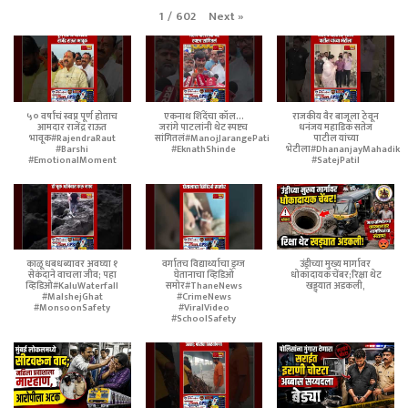
Next
»
1
/
602
५० वर्षांचं स्वप्न पूर्ण होताच
एकनाथ शिंदेंचा कॉल...
राजकीय वैर बाजूला ठेवून
आमदार राजेंद्र राऊत
जरांगे पाटलांनी थेट स्पष्टच
धनंजय महाडिक सतेज
भावूक#RajendraRaut
सांगितलं#ManojJarangePatil
पाटील यांच्या
#Barshi
#EknathShinde
भेटीला#DhananjayMahadik
#EmotionalMoment
#SatejPatil
काळू धबधब्यावर अवघ्या १
वर्गातच विद्यार्थ्याचा ड्रग्ज
उंड्रीच्या मुख्य मार्गावर
सेकंदाने वाचला जीव; पहा
घेतानाचा व्हिडिओ
धोकादायक चेंबर;रिक्षा थेट
व्हिडिओ#KaluWaterfall
समोर#ThaneNews
खड्ड्यात अडकली,
#MalshejGhat
#CrimeNews
#MonsoonSafety
#ViralVideo
#SchoolSafety