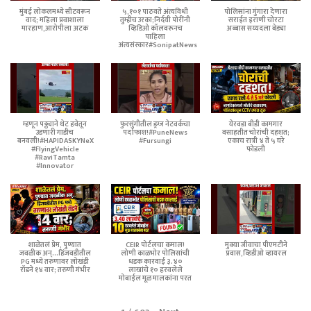
मुंबई लोकलमध्ये सीटवरून
५,१०१ पाठवते अंत्यविधी
पोलिसांना गुंगारा देणारा
वाद; महिला प्रवाशाला
तुम्हीच उरका;निर्दयी पोरींनी
सराईत इराणी चोरटा
मारहाण,आरोपीला अटक
व्हिडिओ कॉलवरूनच
अब्बास सय्यदला बेड्या
पाहिला
अंत्यसंस्कार#SonipatNews
म्हणून पठ्ठ्याने थेट हवेतून
फुरसुंगीतील ड्रग्ज नेटवर्कचा
येरवडा बीडी कामगार
उडणारी गाडीच
पर्दाफाश!#PuneNews
वसाहतीत चोरांची दहशत;
बनवली!#HAPIDASKYNeX
#Fursungi
एकाच रात्री ४ ते ५ घरे
#FlyingVehicle
फोडली
#RaviTamta
#Innovator
शाळेतलं प्रेम, पुण्यात
CEIR पोर्टलचा कमाल!
मुक्या जीवाचा पीएमटीने
जवळीक अन्...हिंजवडीतील
लोणी काळभोर पोलिसांची
प्रवास,व्हिडीओ व्हायरल
PG मध्ये तरुणावर लोखंडी
धडक कारवाई ३.४०
रॉडने १४ वार; तरुणी गंभीर
लाखांचे १० हरवलेले
मोबाईल मूळ मालकांना परत