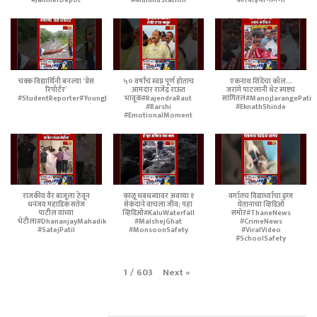
#JamnerDepot
#MulundStation
कारवाईची मागणी
चक्क विद्यार्थिनी बनल्या ‘प्रेस
५० वर्षांचं स्वप्न पूर्ण होताच
एकनाथ शिंदेंचा कॉल...
रिपोर्टर’
आमदार राजेंद्र राऊत
जरांगे पाटलांनी थेट स्पष्टच
#StudentReporter#YoungJournalist
भावूक#RajendraRaut
सांगितलं#ManojJarangePatil
#Barshi
#EknathShinde
#EmotionalMoment
राजकीय वैर बाजूला ठेवून
काळू धबधब्यावर अवघ्या १
वर्गातच विद्यार्थ्याचा ड्रग्ज
धनंजय महाडिक सतेज
सेकंदाने वाचला जीव; पहा
घेतानाचा व्हिडिओ
पाटील यांच्या
व्हिडिओ#KaluWaterfall
समोर#ThaneNews
भेटीला#DhananjayMahadik
#MalshejGhat
#CrimeNews
#SatejPatil
#MonsoonSafety
#ViralVideo
#SchoolSafety
Next
»
1
/
603