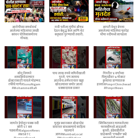
आरोपींच्या समर्थनार्थ
रात्री पतीला गुंगीचं औषध
आपटी येथून बेपत्ता
आलेल्या महिलांचा उरुळी
देऊन बेशुद्ध केलं आणि थेट
असलेल्या महिलेचा मृतदेह
कांचन पोलिसांसमोरच
कट्ट्यात पुरण्याची तयारी;
भीमा नदीमध्ये सापडला
गोंधळ;
सोनू निगमने
पाच लाख रुपये जमिनीखाली
पिंपरीत ४ वर्षांच्या
शस्त्रक्रियेदरम्यान
पुरले, पण जागाच
चिमुरडीवर ७ मोकाट
डॉक्टरांसाठी गायले मोहम्मद
आठवेना;वर्षभरानंतर खड्डा
कुत्र्यांचा प्राणघातक
रफींचे गाणे#SonuNigam
खोदल्यावर समोर आला
हल्ला#PimpriChinchwad
#MohammedRafi
धक्कादायक प्रकार
#PimpriNews
जामनेर डेपोतून चक्क नवी
मुलुंड स्थानकात ओव्हरहेड
ब्लिंकिटवरून मागवलेल्या
कोरी ST बस
वायरवर बांधकामाचे साहित्य
फरसबीमध्ये आढळली
पळवली#JalgaonNews
पडल्याने
बुरशी; हंडेवाडीतील
#MSRTC
आग#MumbaiLocal
ग्राहकाची 'एफडीए'कडे