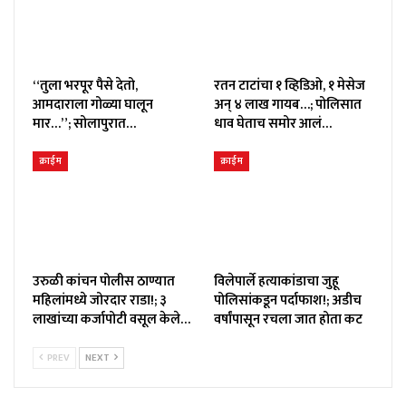
“तुला भरपूर पैसे देतो,
रतन टाटांचा १ व्हिडिओ, १ मेसेज
आमदाराला गोळ्या घालून
अन् ४ लाख गायब…; पोलिसात
मार…”; सोलापुरात…
धाव घेताच समोर आलं…
क्राईम
क्राईम
उरुळी कांचन पोलीस ठाण्यात
विलेपार्ले हत्याकांडाचा जुहू
महिलांमध्ये जोरदार राडा!; ३
पोलिसांकडून पर्दाफाश!; अडीच
लाखांच्या कर्जापोटी वसूल केले…
वर्षांपासून रचला जात होता कट
PREV
NEXT