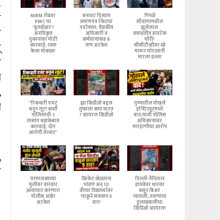
.
े
NIBM रोडवर
बनावट दिव्यांग
पिंपळे
PMC चा
प्रमाणपत्र रॅकेटचा
सौदागरमधील
'बुलडोझर'!
पर्दाफाश; वैद्यकीय
झुलेलाल
ल
अनधिकृत
अधिकारी व
वसाहतीत हायटेक
दुकानांवर मोठी
कर्मचाऱ्यांसह 8
चोरी!
ू
कारवाई; रस्ता
जण अटकेत
सीसीटीव्हीवर स्प्रे
केला मोकळा!
मारून चोरट्यांनी
मारला डल्ला
ख
ा
,
ी
"रिकव्हरी एजंट
ह्या व्हिडीओ बद्दल
पुण्यातील गोखले
बनून लूट! बार्शी
तुम्हाला काय वाटत
इन्स्टिट्यूटमध्ये
पोलिसांची २
? व्हायरल व्हिडीओ
वाद;माजी पोलिस
तासांत धडाकेबाज
अधिकाऱ्यांवर
कारवाई; दोन
मारहाणीचा आरोप
आरोपी जेरबंद"
,
स
घरमालकाच्या
क्रिकेट खेळताना
दिल्ली-नैनिताल
मुलीवर वारंवार
भांडणं अन् 10
हायवेवर थारवर
अत्याचार करणारा
वीच्या विद्यार्थ्यावर
बसून बिअर
पोलीस अखेर
चाकूने सपासप 9
प्यायली; तरुणांचा
अटकेत
वार!
हुल्लडबाजीचा
व्हिडिओ व्हायरल!