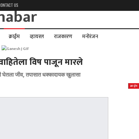
CONTACT US
क्राईम
व्हायरल
राजकारण
मनोरंजन
ाहितेला विष पाजून मारले
साठी घेतला जीव, तपासात धक्कादायक खुलासा
क्राईम