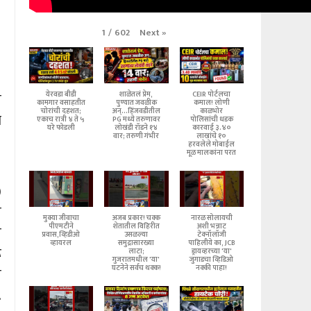
Next
»
1
/
602
ल
येरवडा बीडी
शाळेतलं प्रेम,
CEIR पोर्टलचा
कामगार वसाहतीत
पुण्यात जवळीक
कमाल! लोणी
चोरांची दहशत;
अन्...हिंजवडीतील
काळभोर
ा
एकाच रात्री ४ ते ५
PG मध्ये तरुणावर
पोलिसांची धडक
घरे फोडली
लोखंडी रॉडने १४
कारवाई ३.४०
वार; तरुणी गंभीर
लाखांचे १०
हरवलेले मोबाईल
मूळ मालकांना परत
)
े
मुक्या जीवाचा
अजब प्रकार! चक्क
नारळ सोलायची
पीएमटीने
शेतातील विहिरीत
अशी भन्नाट
त
प्रवास,व्हिडीओ
उसळल्या
टेक्नॉलॉजी
व्हायरल
समुद्रासारख्या
पाहिलीये का, JCB
ू
लाटा;
ड्रायव्हरच्या 'या'
गुजरातमधील 'या'
जुगाडचा व्हिडिओ
घटनेने सर्वच थक्क!
नक्की पाहा!
न
.