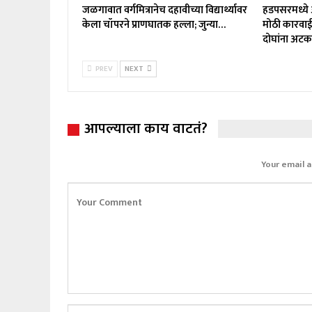
जळगावात वर्गमित्रानेच दहावीच्या विद्यार्थ्यावर
हडपसरमध्ये 
केला चॉपरने प्राणघातक हल्ला; जुन्या…
मोठी कारवाई
दोघांना अट
PREV
NEXT
आपल्याला काय वाटतं?
Your email a