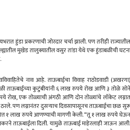
ज्यभरात हुंडा प्रकरणाची जोरदार चर्चा झाली. पण तरीही राज्याती
ल्ह्यातील मुखेड तालुक्यातील वसुर तांडा येथे एक हुंडाबळीची घटन
.
वविवाहितेचे नाव आहे. ताऊबाईचा विवाह राठोडवाडी (अखरगा
ेळी ताऊबाईच्या कुटुंबीयांनी ६ लाख रुपये रोख आणि ३ तोळे सोन
 रुपये रोख, एक तोळ्याची अंगठी आणि दोन तोळ्यांचे लॉकेट लग्ना
चे ठरले. पण लग्नानंतर दुसऱ्याच दिवसापासूनच ताऊबाईचा छळ सुर
्वरित १ लाख रुपये आणण्याची मागणी केली. “तू १ लाख रुपये घेऊ
ुधाकरने ताऊबाईला दिली. यामुळे ताऊबाई माहेरलाही जाऊन आली