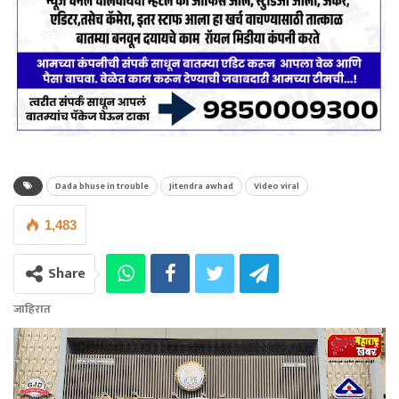
Dada bhuse in trouble
Jitendra awhad
Video viral
1,483
Share
जाहिरात
Video
Player