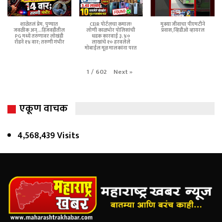
शाळेतलं प्रेम, पुण्यात
CEIR पोर्टलचा कमाल!
मुक्या जीवाचा पीएमटीने
जवळीक अन्...हिंजवडीतील
लोणी काळभोर पोलिसांची
प्रवास,व्हिडीओ व्हायरल
PG मध्ये तरुणावर लोखंडी
धडक कारवाई ३.४०
रॉडने १४ वार; तरुणी गंभीर
लाखांचे १० हरवलेले
मोबाईल मूळ मालकांना परत
Next
»
1
/
602
एकूण वाचक
4,568,439 Visits