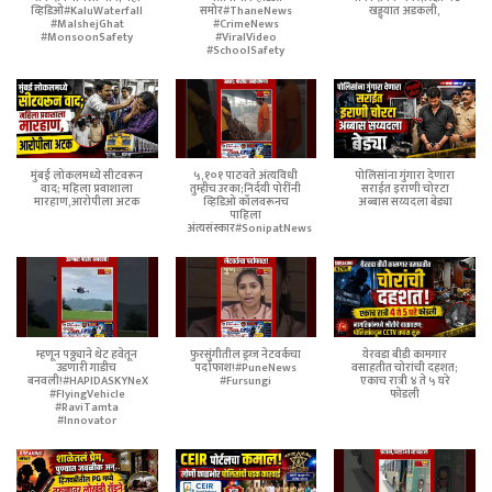
व्हिडिओ#KaluWaterfall
समोर#ThaneNews
खड्ड्यात अडकली,
#MalshejGhat
#CrimeNews
#MonsoonSafety
#ViralVideo
#SchoolSafety
मुंबई लोकलमध्ये सीटवरून
५,१०१ पाठवते अंत्यविधी
पोलिसांना गुंगारा देणारा
वाद; महिला प्रवाशाला
तुम्हीच उरका;निर्दयी पोरींनी
सराईत इराणी चोरटा
मारहाण,आरोपीला अटक
व्हिडिओ कॉलवरूनच
अब्बास सय्यदला बेड्या
पाहिला
अंत्यसंस्कार#SonipatNews
म्हणून पठ्ठ्याने थेट हवेतून
फुरसुंगीतील ड्रग्ज नेटवर्कचा
येरवडा बीडी कामगार
उडणारी गाडीच
पर्दाफाश!#PuneNews
वसाहतीत चोरांची दहशत;
बनवली!#HAPIDASKYNeX
#Fursungi
एकाच रात्री ४ ते ५ घरे
#FlyingVehicle
फोडली
#RaviTamta
#Innovator