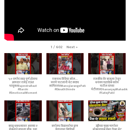
Next
»
1
/
602
५० वर्षांचं स्वप्न पूर्ण होताच
एकनाथ शिंदेंचा कॉल...
राजकीय वैर बाजूला ठेवून
आमदार राजेंद्र राऊत
जरांगे पाटलांनी थेट स्पष्टच
धनंजय महाडिक सतेज
भावूक#RajendraRaut
सांगितलं#ManojJarangePatil
पाटील यांच्या
#Barshi
#EknathShinde
भेटीला#DhananjayMahadik
#EmotionalMoment
#SatejPatil
काळू धबधब्यावर अवघ्या १
वर्गातच विद्यार्थ्याचा ड्रग्ज
उंड्रीच्या मुख्य मार्गावर
सेकंदाने वाचला जीव; पहा
घेतानाचा व्हिडिओ
धोकादायक चेंबर;रिक्षा थेट