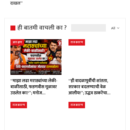
दाखल”
ही बातमी वाचली का ?
All
आरक्षण
राजकारण
“माझा लढा मराठ्यांच्या लेकी-
“ही वादळापूर्वीची शांतता,
बाळींसाठी, फडणवीस मूळावर
सरकार बदलण्याची वेळ
उठलेत का?”; मनोज…
आलीय!”; उद्धव ठाकरेंचा…
राजकारण
राजकारण