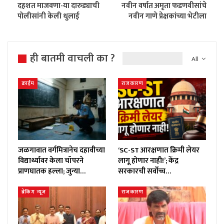
दहशत माजवणा-या दारुड्याची
नवीन वर्षात अमृता फडणवीसांचे
पोलीसांनी केली धुलाई
नवीन गाणे प्रेक्षकांच्या भेटीला
ही बातमी वाचली का ?
All
क्राईम
राजकारण
जळगावात वर्गमित्रानेच दहावीच्या
‘SC-ST आरक्षणात क्रिमी लेयर
विद्यार्थ्यावर केला चॉपरने
लागू होणार नाही!’; केंद्र
प्राणघातक हल्ला; जुन्या…
सरकारची सर्वोच्च…
ब्रेकिंग न्यूज
राजकारण