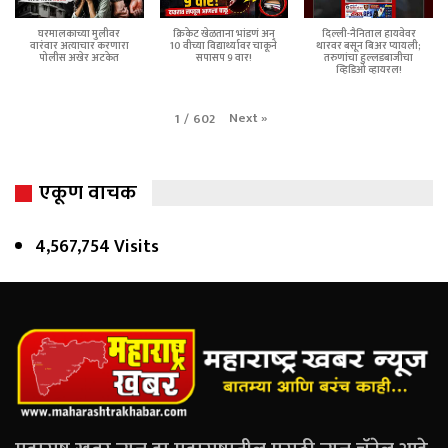
घरमालकाच्या मुलीवर
क्रिकेट खेळताना भांडणं अन्
दिल्ली-नैनिताल हायवेवर
वारंवार अत्याचार करणारा
10 वीच्या विद्यार्थ्यावर चाकूने
थारवर बसून बिअर प्यायली;
पोलीस अखेर अटकेत
सपासप 9 वार!
तरुणांचा हुल्लडबाजीचा
व्हिडिओ व्हायरल!
Next
»
1
/
602
एकूण वाचक
4,567,754 Visits