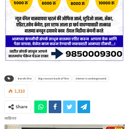
Barshi fire
Big reason back of fire
Owner is underground
1,310
Share
जाहिरात
Video