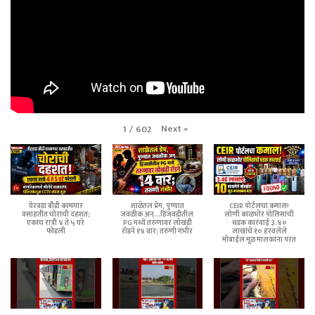
Next
»
1
/
602
येरवडा बीडी कामगार
शाळेतलं प्रेम, पुण्यात
CEIR पोर्टलचा कमाल!
वसाहतीत चोरांची दहशत;
जवळीक अन्...हिंजवडीतील
लोणी काळभोर पोलिसांची
एकाच रात्री ४ ते ५ घरे
PG मध्ये तरुणावर लोखंडी
धडक कारवाई ३.४०
फोडली
रॉडने १४ वार; तरुणी गंभीर
लाखांचे १० हरवलेले
मोबाईल मूळ मालकांना परत