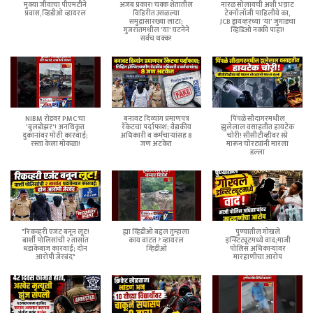
मुक्या जीवाचा पीएमटीने
अजब प्रकार! चक्क शेतातील
नारळ सोलायची अशी भन्नाट
प्रवास,व्हिडीओ व्हायरल
विहिरीत उसळल्या
टेक्नॉलॉजी पाहिलीये का,
समुद्रासारख्या लाटा;
JCB ड्रायव्हरच्या 'या' जुगाडचा
गुजरातमधील 'या' घटनेने
व्हिडिओ नक्की पाहा!
सर्वच थक्क!
NIBM रोडवर PMC चा
बनावट दिव्यांग प्रमाणपत्र
पिंपळे सौदागरमधील
'बुलडोझर'! अनधिकृत
रॅकेटचा पर्दाफाश; वैद्यकीय
झुलेलाल वसाहतीत हायटेक
दुकानांवर मोठी कारवाई;
अधिकारी व कर्मचाऱ्यांसह 8
चोरी! सीसीटीव्हीवर स्प्रे
रस्ता केला मोकळा!
जण अटकेत
मारून चोरट्यांनी मारला
डल्ला
"रिकव्हरी एजंट बनून लूट!
ह्या व्हिडीओ बद्दल तुम्हाला
पुण्यातील गोखले
बार्शी पोलिसांची २ तासांत
काय वाटत ? व्हायरल
इन्स्टिट्यूटमध्ये वाद;माजी
धडाकेबाज कारवाई; दोन
व्हिडीओ
पोलिस अधिकाऱ्यांवर
आरोपी जेरबंद"
मारहाणीचा आरोप