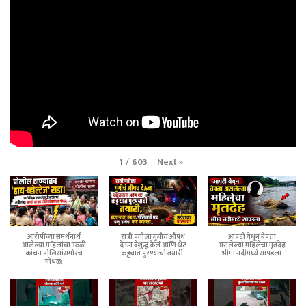
Next
»
1
/
603
आरोपींच्या समर्थनार्थ
रात्री पतीला गुंगीचं औषध
आपटी येथून बेपत्ता
आलेल्या महिलांचा उरुळी
देऊन बेशुद्ध केलं आणि थेट
असलेल्या महिलेचा मृतदेह
कांचन पोलिसांसमोरच
कट्ट्यात पुरण्याची तयारी;
भीमा नदीमध्ये सापडला
गोंधळ;