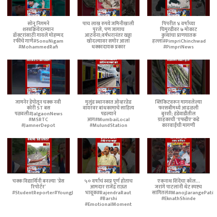
सोनू निगमने
पाच लाख रुपये जमिनीखाली
पिंपरीत ४ वर्षांच्या
शस्त्रक्रियेदरम्यान
पुरले, पण जागाच
चिमुरडीवर ७ मोकाट
डॉक्टरांसाठी गायले मोहम्मद
आठवेना;वर्षभरानंतर खड्डा
कुत्र्यांचा प्राणघातक
रफींचे गाणे#SonuNigam
खोदल्यावर समोर आला
हल्ला#PimpriChinchwad
#MohammedRafi
धक्कादायक प्रकार
#PimpriNews
जामनेर डेपोतून चक्क नवी
मुलुंड स्थानकात ओव्हरहेड
ब्लिंकिटवरून मागवलेल्या
कोरी ST बस
वायरवर बांधकामाचे साहित्य
फरसबीमध्ये आढळली
पळवली#JalgaonNews
पडल्याने
बुरशी; हंडेवाडीतील
#MSRTC
आग#MumbaiLocal
ग्राहकाची 'एफडीए'कडे
#JamnerDepot
#MulundStation
कारवाईची मागणी
चक्क विद्यार्थिनी बनल्या ‘प्रेस
५० वर्षांचं स्वप्न पूर्ण होताच
एकनाथ शिंदेंचा कॉल...
रिपोर्टर’
आमदार राजेंद्र राऊत
जरांगे पाटलांनी थेट स्पष्टच
#StudentReporter#YoungJournalist
भावूक#RajendraRaut
सांगितलं#ManojJarangePatil
#Barshi
#EknathShinde
#EmotionalMoment