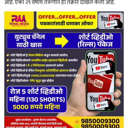
आहे. एका २९ वर्षीय तरूणीने ही तक्रार दाखल केली आहे.