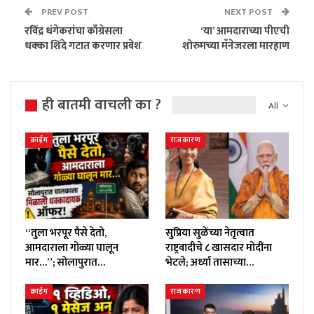
PREV POST
NEXT POST
रविंद्र धंगेकरांचा काँग्रेसला
‘या’ आमदाराच्या पीएची
धक्का शिंदे गटात करणार प्रवेश
शोरुमच्या मॅनेजरला मारहाण
ही बातमी वाचली का ?
All
क्राईम
राजकारण
“तुला भरपूर पैसे देतो,
सुप्रिया सुळेंच्या नेतृत्वात
आमदाराला गोळ्या घालून
राष्ट्रवादीचे ८ खासदार मोदींना
मार…”; सोलापुरात…
भेटले; अर्ध्या तासाच्या…
क्राईम
राजकारण