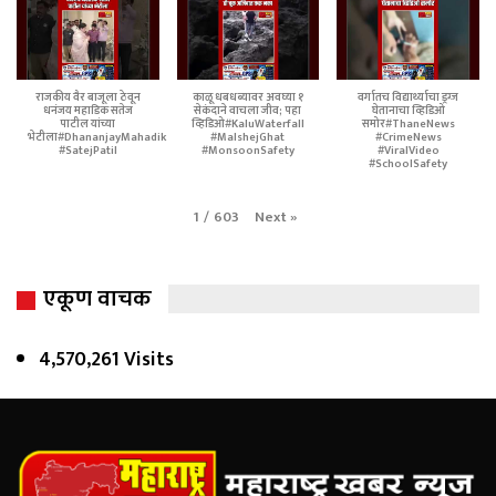
राजकीय वैर बाजूला ठेवून
काळू धबधब्यावर अवघ्या १
वर्गातच विद्यार्थ्याचा ड्रग्ज
धनंजय महाडिक सतेज
सेकंदाने वाचला जीव; पहा
घेतानाचा व्हिडिओ
पाटील यांच्या
व्हिडिओ#KaluWaterfall
समोर#ThaneNews
भेटीला#DhananjayMahadik
#MalshejGhat
#CrimeNews
#SatejPatil
#MonsoonSafety
#ViralVideo
#SchoolSafety
Next
»
1
/
603
एकूण वाचक
4,570,261 Visits