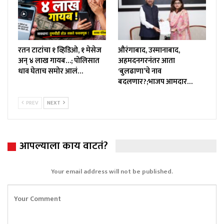
रतन टाटांचा १ व्हिडिओ, १ मेसेज
औरंगाबाद, उस्मानाबाद,
अन् ४ लाख गायब…; पोलिसात
अहमदनगरनंतर आता
धाव घेताच समोर आलं…
‘बुलढाणा’चे नाव
बदलणार?;भाजप आमदार…
PREV
NEXT
आपल्याला काय वाटतं?
Your email address will not be published.