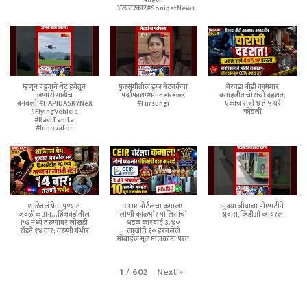
पाहिला
अंत्यसंस्कार#SonipatNews
म्हणून पठ्ठ्याने थेट हवेतून
फुरसुंगीतील ड्रग्ज नेटवर्कचा
येरवडा बीडी कामगार
उडणारी गाडीच
पर्दाफाश!#PuneNews
वसाहतीत चोरांची दहशत;
बनवली!#HAPIDASKYNeX
#Fursungi
एकाच रात्री ४ ते ५ घरे
#FlyingVehicle
फोडली
#RaviTamta
#Innovator
शाळेतलं प्रेम, पुण्यात
CEIR पोर्टलचा कमाल!
मुक्या जीवाचा पीएमटीने
जवळीक अन्...हिंजवडीतील
लोणी काळभोर पोलिसांची
प्रवास,व्हिडीओ व्हायरल
PG मध्ये तरुणावर लोखंडी
धडक कारवाई ३.४०
रॉडने १४ वार; तरुणी गंभीर
लाखांचे १० हरवलेले
मोबाईल मूळ मालकांना परत
Next
»
1
/
602