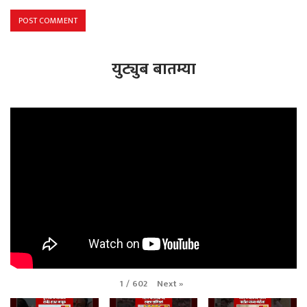
युट्युब बातम्या
Next
»
1
/
602