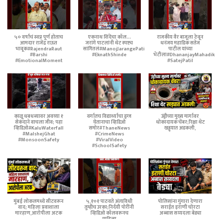
५० वर्षांचं स्वप्न पूर्ण होताच
एकनाथ शिंदेंचा कॉल...
राजकीय वैर बाजूला ठेवून
आमदार राजेंद्र राऊत
जरांगे पाटलांनी थेट स्पष्टच
धनंजय महाडिक सतेज
भावूक#RajendraRaut
सांगितलं#ManojJarangePatil
पाटील यांच्या
#Barshi
#EknathShinde
भेटीला#DhananjayMahadik
#EmotionalMoment
#SatejPatil
काळू धबधब्यावर अवघ्या १
वर्गातच विद्यार्थ्याचा ड्रग्ज
उंड्रीच्या मुख्य मार्गावर
सेकंदाने वाचला जीव; पहा
घेतानाचा व्हिडिओ
धोकादायक चेंबर;रिक्षा थेट
व्हिडिओ#KaluWaterfall
समोर#ThaneNews
खड्ड्यात अडकली,
#MalshejGhat
#CrimeNews
#MonsoonSafety
#ViralVideo
#SchoolSafety
मुंबई लोकलमध्ये सीटवरून
५,१०१ पाठवते अंत्यविधी
पोलिसांना गुंगारा देणारा
वाद; महिला प्रवाशाला
तुम्हीच उरका;निर्दयी पोरींनी
सराईत इराणी चोरटा
मारहाण,आरोपीला अटक
व्हिडिओ कॉलवरूनच
अब्बास सय्यदला बेड्या