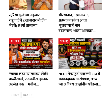
सुप्रिया सुळेंच्या नेतृत्वात
औरंगाबाद, उस्मानाबाद,
राष्ट्रवादीचे ८ खासदार मोदींना
अहमदनगरनंतर आता
भेटले; अर्ध्या तासाच्या…
‘बुलढाणा’चे नाव
बदलणार?;भाजप आमदार…
आरक्षण
महाराष्ट्र
“माझा लढा मराठ्यांच्या लेकी-
NEET पेपरफुटी प्रकरणी CBI चे
बाळींसाठी, फडणवीस मूळावर
धक्कादायक आरोपपत्र!; NTA
उठलेत का?”; मनोज…
च्या ३ विषय तज्ज्ञांनीच फोडला…
PREV
NEXT