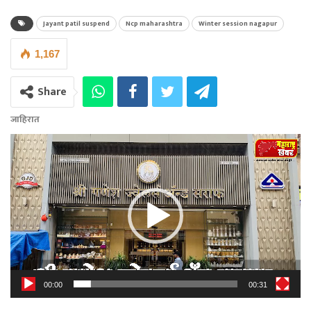
Jayant patil suspend
Ncp maharashtra
Winter session nagapur
1,167
Share
जाहिरात
Video
Player
00:00
00:31