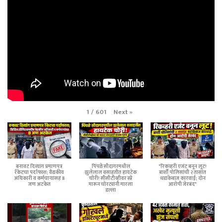
Next
»
1
/
601
बनावट दिव्यांग प्रमाणपत्र
पिंपळे सौदागरमधील
"रिकव्हरी एजंट बनून लूट!
रॅकेटचा पर्दाफाश; वैद्यकीय
झुलेलाल वसाहतीत हायटेक
बार्शी पोलिसांची २ तासांत
अधिकारी व कर्मचाऱ्यांसह 8
चोरी! सीसीटीव्हीवर स्प्रे
धडाकेबाज कारवाई; दोन
जण अटकेत
मारून चोरट्यांनी मारला
आरोपी जेरबंद"
डल्ला