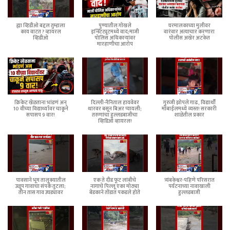
ह्या व्हिडीओ बद्दल तुम्हाला
पुण्यातील गोखले
घरमालकाच्या मुलीवर
काय वाटत ? व्हायरल
इन्स्टिट्यूटमध्ये वाद;माजी
वारंवार अत्याचार करणारा
व्हिडीओ
पोलिस अधिकाऱ्यांवर
पोलीस अखेर अटकेत
मारहाणीचा आरोप
क्रिकेट खेळताना भांडणं अन्
दिल्ली-नैनिताल हायवेवर
गुरुजी झोपले गाढ, विद्यार्थी
10 वीच्या विद्यार्थ्यावर चाकूने
थारवर बसून बिअर प्यायली;
मोबाईलमध्ये व्यस्त! सरकारी
सपासप 9 वार!
तरुणांचा हुल्लडबाजीचा
शाळेतील प्रकार
व्हिडिओ व्हायरल!
पावसाने भूम तालुक्यातील
एक ते दीड फूट लांबीचे
त्र्यंबकेश्वर-पहिणे परिसरात
उळूप गावाचा संपर्क तुटला;
नागाचे पिल्लू एका मोठ्या
पर्यटनाच्या नावाखाली
तीन तास गाव उघड्यावर
बेडकाने तोंडात पकडले होते
हुल्लडबाजी