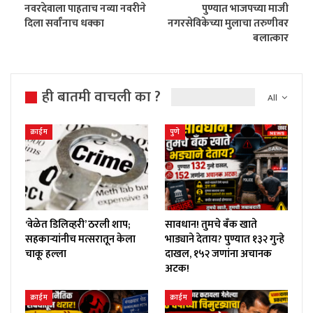
नवरदेवाला पाहताच नव्या नवरीने
पुण्यात भाजपच्या माजी
दिला सर्वांनाच धक्का
नगरसेविकेच्या मुलाचा तरुणीवर
बलात्कार
ही बातमी वाचली का ?
All
क्राईम
पुणे
‘वेळेत डिलिव्हरी’ ठरली शाप;
सावधान! तुमचे बँक खाते
सहकाऱ्यांनीच मत्सरातून केला
भाड्याने देताय? पुण्यात १३२ गुन्हे
चाकू हल्ला
दाखल, १५२ जणांना अचानक
अटक!
क्राईम
क्राईम