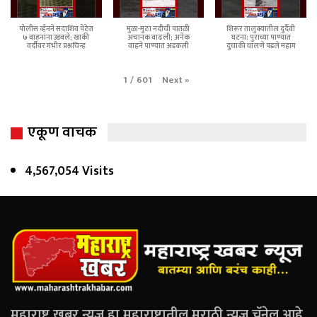
पोलीस व्हॅनने सदाशिव पेठेत
मुळा-मुठा नदीची पातळी
शिरूर तालुक्यातील दुर्दैवी
७ वाहनांना उडवले; खाकी
अचानक वाढली; अनेक
घटना: पुराच्या पाण्यात
वर्दीवर गंभीर प्रश्नचिन्ह
वाहने पाण्यात अडकली
दुचाकी घालणे पडले महाग
Next
»
1
/
601
एकूण वाचक
4,567,054 Visits
महाराष्ट्र खबर न्यूज हा महाराष्ट्रातील मराठी न्यूज चॅनेल आहे.