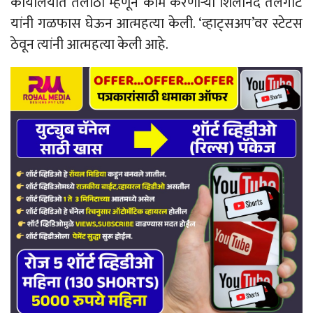
कार्यालयात तलाठी म्हणून काम करणाऱ्या शिलानंद तेलगोटे
यांनी गळफास घेऊन आत्महत्या केली. ‘व्हाट्सअप’वर स्टेटस
ठेवून त्यांनी आत्महत्या केली आहे.