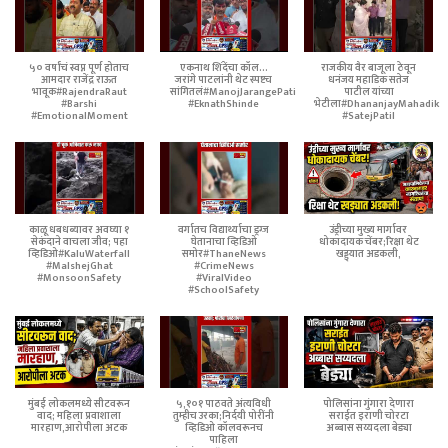
५० वर्षांचं स्वप्न पूर्ण होताच
एकनाथ शिंदेंचा कॉल...
राजकीय वैर बाजूला ठेवून
आमदार राजेंद्र राऊत
जरांगे पाटलांनी थेट स्पष्टच
धनंजय महाडिक सतेज
भावूक#RajendraRaut
सांगितलं#ManojJarangePatil
पाटील यांच्या
#Barshi
#EknathShinde
भेटीला#DhananjayMahadik
#EmotionalMoment
#SatejPatil
काळू धबधब्यावर अवघ्या १
वर्गातच विद्यार्थ्याचा ड्रग्ज
उंड्रीच्या मुख्य मार्गावर
सेकंदाने वाचला जीव; पहा
घेतानाचा व्हिडिओ
धोकादायक चेंबर;रिक्षा थेट
व्हिडिओ#KaluWaterfall
समोर#ThaneNews
खड्ड्यात अडकली,
#MalshejGhat
#CrimeNews
#MonsoonSafety
#ViralVideo
#SchoolSafety
मुंबई लोकलमध्ये सीटवरून
५,१०१ पाठवते अंत्यविधी
पोलिसांना गुंगारा देणारा
वाद; महिला प्रवाशाला
तुम्हीच उरका;निर्दयी पोरींनी
सराईत इराणी चोरटा
मारहाण,आरोपीला अटक
व्हिडिओ कॉलवरूनच
अब्बास सय्यदला बेड्या
पाहिला