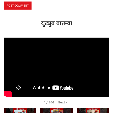
युट्युब बातम्या
Next
»
1
/
602