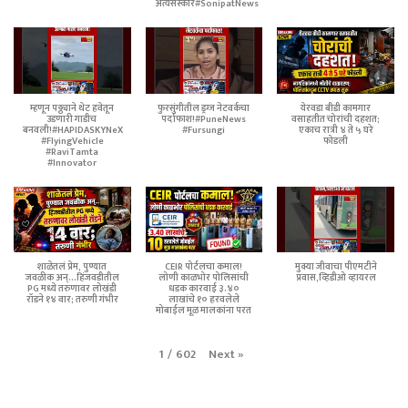
अंत्यसंस्कार#SonipatNews
म्हणून पठ्ठ्याने थेट हवेतून
फुरसुंगीतील ड्रग्ज नेटवर्कचा
येरवडा बीडी कामगार
उडणारी गाडीच
पर्दाफाश!#PuneNews
वसाहतीत चोरांची दहशत;
बनवली!#HAPIDASKYNeX
#Fursungi
एकाच रात्री ४ ते ५ घरे
#FlyingVehicle
फोडली
#RaviTamta
#Innovator
शाळेतलं प्रेम, पुण्यात
CEIR पोर्टलचा कमाल!
मुक्या जीवाचा पीएमटीने
जवळीक अन्...हिंजवडीतील
लोणी काळभोर पोलिसांची
प्रवास,व्हिडीओ व्हायरल
PG मध्ये तरुणावर लोखंडी
धडक कारवाई ३.४०
रॉडने १४ वार; तरुणी गंभीर
लाखांचे १० हरवलेले
मोबाईल मूळ मालकांना परत
Next
»
1
/
602