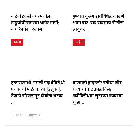
नंदिनी टकले नगरमधील
पुण्यात गुन्हेगारांची ‘धिंड’ काढणे
खड्ड्यांची समस्या अखेर मार्गी;
आता बंद!; वाद वाढताच पोलीस
नागरिकांना दिलासा
आयुक्त…
क्राईम
क्राईम
हडपसरमध्ये अमली पदार्थविरोधी
बारामती हादरली! पतीचा जीव
पथकाची मोठी कारवाई; तुकाई
घेण्याचा कट उघडकीस;
टेकडी परिसरातून दोघांना अटक,
पत्नीविरोधात खुनाच्या प्रयत्नाचा
…
गुन्हा…
PREV
NEXT