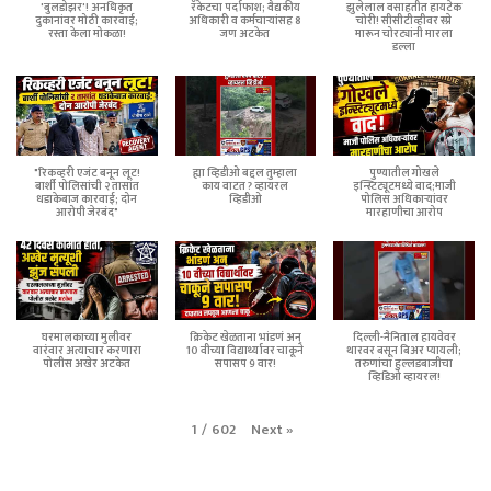
'बुलडोझर'! अनधिकृत
रॅकेटचा पर्दाफाश; वैद्यकीय
झुलेलाल वसाहतीत हायटेक
दुकानांवर मोठी कारवाई;
अधिकारी व कर्मचाऱ्यांसह 8
चोरी! सीसीटीव्हीवर स्प्रे
रस्ता केला मोकळा!
जण अटकेत
मारून चोरट्यांनी मारला
डल्ला
"रिकव्हरी एजंट बनून लूट!
ह्या व्हिडीओ बद्दल तुम्हाला
पुण्यातील गोखले
बार्शी पोलिसांची २ तासांत
काय वाटत ? व्हायरल
इन्स्टिट्यूटमध्ये वाद;माजी
धडाकेबाज कारवाई; दोन
व्हिडीओ
पोलिस अधिकाऱ्यांवर
आरोपी जेरबंद"
मारहाणीचा आरोप
घरमालकाच्या मुलीवर
क्रिकेट खेळताना भांडणं अन्
दिल्ली-नैनिताल हायवेवर
वारंवार अत्याचार करणारा
10 वीच्या विद्यार्थ्यावर चाकूने
थारवर बसून बिअर प्यायली;
पोलीस अखेर अटकेत
सपासप 9 वार!
तरुणांचा हुल्लडबाजीचा
व्हिडिओ व्हायरल!
Next
»
1
/
602