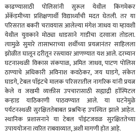
काढण्यासाठी पोलिसांनी सुरूल येथील किंगमेकर
अ‍ॅकॅडमीच्या प्रशिक्षणार्थी विद्यार्थ्यांची मदत घेतली. तर या
परिसरात बकरी चरावयास आलेल्या मंगेश जाधव या म्हावशी
येथील युवकाने मोठ्या धाडसाने गाडीचा दरवाजा तोडला.
त्यामुळे सुमारे तासाभराच्या शर्थीच्या प्रयत्नानंतर साहिलला
झोळीत घालून दरीतून रस्त्यावर आणण्यात यश आले. दरम्यान
घटनास्थळी विकास संकपाळ, अमित जाधव, पाटण पोलिस
ठाण्याचे अधिकारी अविनाश कवठेकर, जय घाडगे, संकेत
घाडगे, टेबल पाॅइंटचे मालक परिसरातील नागरिक यांनी प्रयत्न
केले व जखमी व्यक्तीस उपचारासाठी सह्याद्री हाॅस्पिटल
कऱ्हाड याठिकाणी पाठवण्यात आले. या घटनेमुळे
पर्यटनस्थळी सुरक्षिततेबाबत प्रश्नचिन्ह उपस्थित झाले आहेत.
स्थानिक प्रशासनाने या टेबल पॉइंटजवळ सुरक्षिततेच्या
उपाययोजना त्वरित राबवाव्यात, अशी मागणी होत आहे.