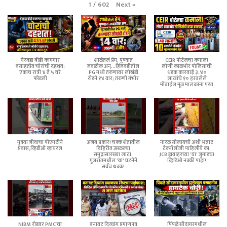
Next
»
1
/
602
येरवडा बीडी कामगार
शाळेतलं प्रेम, पुण्यात
CEIR पोर्टलचा कमाल!
वसाहतीत चोरांची दहशत;
जवळीक अन्...हिंजवडीतील
लोणी काळभोर पोलिसांची
एकाच रात्री ४ ते ५ घरे
PG मध्ये तरुणावर लोखंडी
धडक कारवाई ३.४०
फोडली
रॉडने १४ वार; तरुणी गंभीर
लाखांचे १० हरवलेले
मोबाईल मूळ मालकांना परत
मुक्या जीवाचा पीएमटीने
अजब प्रकार! चक्क शेतातील
नारळ सोलायची अशी भन्नाट
प्रवास,व्हिडीओ व्हायरल
विहिरीत उसळल्या
टेक्नॉलॉजी पाहिलीये का,
समुद्रासारख्या लाटा;
JCB ड्रायव्हरच्या 'या' जुगाडचा
गुजरातमधील 'या' घटनेने
व्हिडिओ नक्की पाहा!
सर्वच थक्क!
NIBM रोडवर PMC चा
बनावट दिव्यांग प्रमाणपत्र
पिंपळे सौदागरमधील