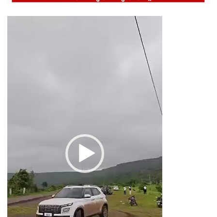
Video
Player