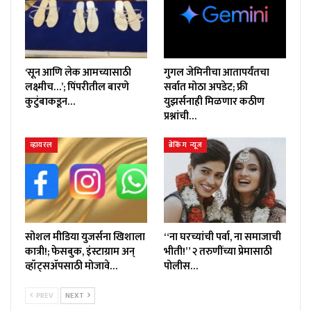
‘सून आणि लेक आमच्यासाठी
गुगल जेमिनीचा आतापर्यंतचा
लक्ष्मीच…’; पिंपरीतील बारणे
सर्वात मोठा अपडेट; फ्री
कुटुंबाकडून…
युझर्सनाही मिळणार कठीण
प्रश्नांची…
व्हायरल
ब्रेकिंग न्यूज
सोशल मीडिया युजर्सना खिशाला
“ना घरच्यांची पर्वा, ना समाजाची
कात्री!; फेसबुक, इंस्टाग्राम अन्
भीती!” २ तरुणींच्या प्रेमासाठी
व्हॉट्सॲपसाठी मोजावे…
पोलीस…
PREV
NEXT