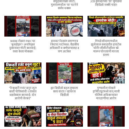
समुद्रासारख्या लाटा;
JCB ड्रायव्हरच्या 'या' जुगाडचा
गुजरातमधील 'या' घटनेने
व्हिडिओ नक्की पाहा!
सर्वच थक्क!
NIBM रोडवर PMC चा
बनावट दिव्यांग प्रमाणपत्र
पिंपळे सौदागरमधील
'बुलडोझर'! अनधिकृत
रॅकेटचा पर्दाफाश; वैद्यकीय
झुलेलाल वसाहतीत हायटेक
दुकानांवर मोठी कारवाई;
अधिकारी व कर्मचाऱ्यांसह 8
चोरी! सीसीटीव्हीवर स्प्रे
रस्ता केला मोकळा!
जण अटकेत
मारून चोरट्यांनी मारला
डल्ला
"रिकव्हरी एजंट बनून लूट!
ह्या व्हिडीओ बद्दल तुम्हाला
पुण्यातील गोखले
बार्शी पोलिसांची २ तासांत
काय वाटत ? व्हायरल
इन्स्टिट्यूटमध्ये वाद;माजी
धडाकेबाज कारवाई; दोन
व्हिडीओ
पोलिस अधिकाऱ्यांवर
आरोपी जेरबंद"
मारहाणीचा आरोप