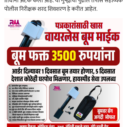
तिघांना अटक केली आहे. या गुन्ह्याचा पुढील तपास सहाय्यक
पोलीस निरीक्षक शरद शिवशरण हे करीत आहेत.