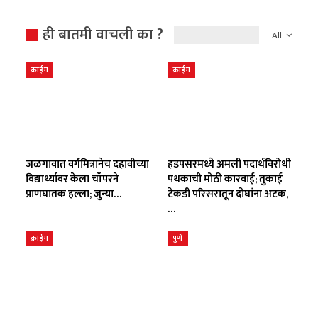
ही बातमी वाचली का ?
All
क्राईम
क्राईम
जळगावात वर्गमित्रानेच दहावीच्या
हडपसरमध्ये अमली पदार्थविरोधी
विद्यार्थ्यावर केला चॉपरने
पथकाची मोठी कारवाई; तुकाई
प्राणघातक हल्ला; जुन्या…
टेकडी परिसरातून दोघांना अटक,
…
क्राईम
पुणे