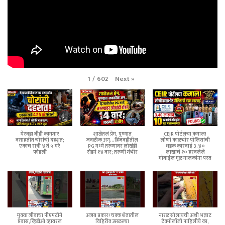
Next
»
1
/
602
येरवडा बीडी कामगार
शाळेतलं प्रेम, पुण्यात
CEIR पोर्टलचा कमाल!
वसाहतीत चोरांची दहशत;
जवळीक अन्...हिंजवडीतील
लोणी काळभोर पोलिसांची
एकाच रात्री ४ ते ५ घरे
PG मध्ये तरुणावर लोखंडी
धडक कारवाई ३.४०
फोडली
रॉडने १४ वार; तरुणी गंभीर
लाखांचे १० हरवलेले
मोबाईल मूळ मालकांना परत
मुक्या जीवाचा पीएमटीने
अजब प्रकार! चक्क शेतातील
नारळ सोलायची अशी भन्नाट
प्रवास,व्हिडीओ व्हायरल
विहिरीत उसळल्या
टेक्नॉलॉजी पाहिलीये का,