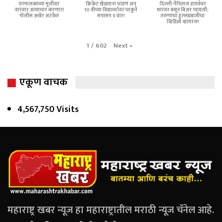
घरमालकाच्या मुलीवर
क्रिकेट खेळताना भांडणं अन्
दिल्ली-नैनिताल हायवेवर
वारंवार अत्याचार करणारा
10 वीच्या विद्यार्थ्यावर चाकूने
थारवर बसून बिअर प्यायली;
पोलीस अखेर अटकेत
सपासप 9 वार!
तरुणांचा हुल्लडबाजीचा
व्हिडिओ व्हायरल!
Next
»
1
/
602
एकूण वाचक
4,567,750 Visits
महाराष्ट्र खबर न्यूज हा महाराष्ट्रातील मराठी न्यूज चॅनेल आहे.