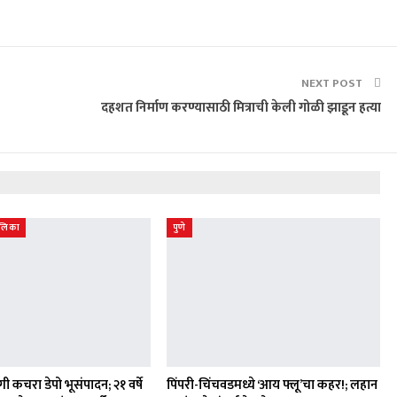
NEXT POST
दहशत निर्माण करण्यासाठी मित्राची केली गोळी झाडून हत्या
ालिका
पुणे
ी कचरा डेपो भूसंपादन; २१ वर्षे
पिंपरी-चिंचवडमध्ये ‘आय फ्लू’चा कहर!; लहान