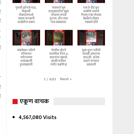
ा
गुरुजी झोपले गाढ,
पावसाने भूम
एक ते दीड फूट
ा
विद्यार्थी
तालुक्यातील उळूप
लांबीचे नागाचे
मोबाईलमध्ये
गावाचा संपर्क
पिल्लू एका मोठ्या
ा
व्यस्त! सरकारी
तुटला; तीन तास
बेडकाने तोंडात
शाळेतील प्रकार
गाव उघड्यावर
पकडले होते
.
े
ी
त्र्यंबकेश्वर-पहिणे
पोलीस व्हॅनने
मुळा-मुठा नदीची
परिसरात
सदाशिव पेठेत ७
पातळी अचानक
पर्यटनाच्या
वाहनांना उडवले;
वाढली; अनेक
नावाखाली
खाकी वर्दीवर
वाहने पाण्यात
हुल्लडबाजी
गंभीर प्रश्नचिन्ह
अडकली
ल
Next
»
1
/
601
ी
ा
एकूण वाचक
4,567,080 Visits