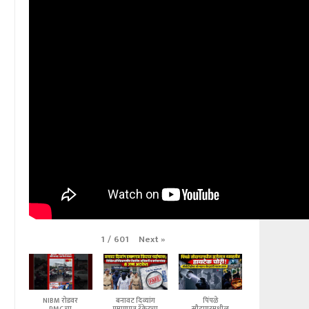
Next
»
1
/
601
NIBM रोडवर
बनावट दिव्यांग
पिंपळे