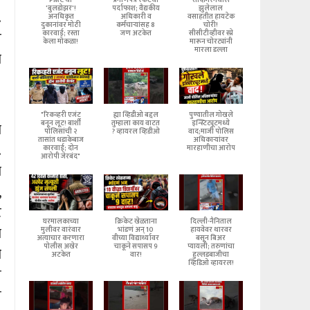
PMC चा
प्रमाणपत्र रॅकेटचा
सौदागरमधील
'बुलडोझर'!
पर्दाफाश; वैद्यकीय
झुलेलाल
.
अनधिकृत
अधिकारी व
वसाहतीत हायटेक
दुकानांवर मोठी
कर्मचाऱ्यांसह 8
चोरी!
र
कारवाई; रस्ता
जण अटकेत
सीसीटीव्हीवर स्प्रे
केला मोकळा!
मारून चोरट्यांनी
मारला डल्ला
ा
"रिकव्हरी एजंट
ह्या व्हिडीओ बद्दल
पुण्यातील गोखले
बनून लूट! बार्शी
तुम्हाला काय वाटत
इन्स्टिट्यूटमध्ये
ा
पोलिसांची २
? व्हायरल व्हिडीओ
वाद;माजी पोलिस
तासांत धडाकेबाज
अधिकाऱ्यांवर
.
कारवाई; दोन
मारहाणीचा आरोप
आरोपी जेरबंद"
ा
,
ट
घरमालकाच्या
क्रिकेट खेळताना
दिल्ली-नैनिताल
ा
मुलीवर वारंवार
भांडणं अन् 10
हायवेवर थारवर
अत्याचार करणारा
वीच्या विद्यार्थ्यावर
बसून बिअर
पोलीस अखेर
चाकूने सपासप 9
प्यायली; तरुणांचा
ी
अटकेत
वार!
हुल्लडबाजीचा
व्हिडिओ व्हायरल!
ल
त