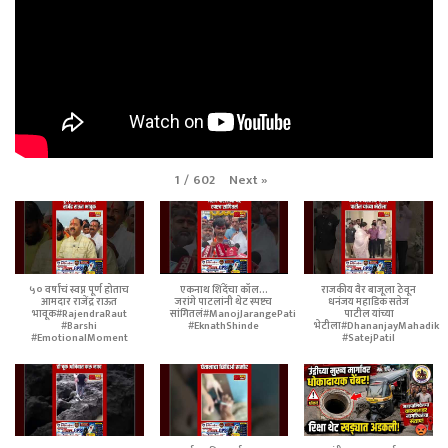
Next
»
1
/
602
५० वर्षांचं स्वप्न पूर्ण होताच
एकनाथ शिंदेंचा कॉल...
राजकीय वैर बाजूला ठेवून
आमदार राजेंद्र राऊत
जरांगे पाटलांनी थेट स्पष्टच
धनंजय महाडिक सतेज
भावूक#RajendraRaut
सांगितलं#ManojJarangePatil
पाटील यांच्या
#Barshi
#EknathShinde
भेटीला#DhananjayMahadik
#EmotionalMoment
#SatejPatil