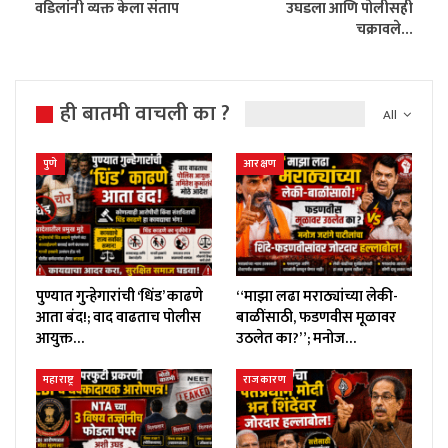
वडिलांनी व्यक्त केला संताप
उघडला आणि पोलीसही
चक्रावले…
ही बातमी वाचली का ?
All
पुणे
आरक्षण
पुण्यात गुन्हेगारांची ‘धिंड’ काढणे
“माझा लढा मराठ्यांच्या लेकी-
आता बंद!; वाद वाढताच पोलीस
बाळींसाठी, फडणवीस मूळावर
आयुक्त…
उठलेत का?”; मनोज…
महाराष्ट्र
राजकारण