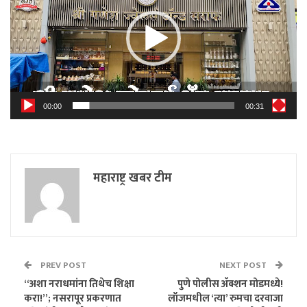
00:00
00:31
महाराष्ट्र खबर टीम
PREV POST
NEXT POST
“अशा नराधमांना तिथेच शिक्षा
पुणे पोलीस अ‍ॅक्शन मोडमध्ये!
करा!”; नसरापूर प्रकरणात
लॉजमधील ‘त्या’ रुमचा दरवाजा