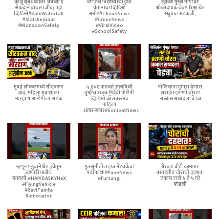
काळू धबधब्यावर अवघ्या १
वर्गातच विद्यार्थ्याचा ड्रग्ज
उंड्रीच्या मुख्य मार्गावर
सेकंदाने वाचला जीव; पहा
घेतानाचा व्हिडिओ
धोकादायक चेंबर;रिक्षा थेट
व्हिडिओ#KaluWaterfall
समोर#ThaneNews
खड्ड्यात अडकली,
#MalshejGhat
#CrimeNews
#MonsoonSafety
#ViralVideo
#SchoolSafety
मुंबई लोकलमध्ये सीटवरून
५,१०१ पाठवते अंत्यविधी
पोलिसांना गुंगारा देणारा
वाद; महिला प्रवाशाला
तुम्हीच उरका;निर्दयी पोरींनी
सराईत इराणी चोरटा
मारहाण,आरोपीला अटक
व्हिडिओ कॉलवरूनच
अब्बास सय्यदला बेड्या
पाहिला
अंत्यसंस्कार#SonipatNews
म्हणून पठ्ठ्याने थेट हवेतून
फुरसुंगीतील ड्रग्ज नेटवर्कचा
येरवडा बीडी कामगार
उडणारी गाडीच
पर्दाफाश!#PuneNews
वसाहतीत चोरांची दहशत;
बनवली!#HAPIDASKYNeX
#Fursungi
एकाच रात्री ४ ते ५ घरे
#FlyingVehicle
फोडली
#RaviTamta
#Innovator