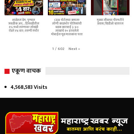
शाळेतलं प्रेम, पुण्यात
CEIR पोर्टलचा कमाल!
मुक्या जीवाचा पीएमटीने
जवळीक अन्...हिंजवडीतील
लोणी काळभोर पोलिसांची
प्रवास,व्हिडीओ व्हायरल
PG मध्ये तरुणावर लोखंडी
धडक कारवाई ३.४०
रॉडने १४ वार; तरुणी गंभीर
लाखांचे १० हरवलेले
मोबाईल मूळ मालकांना परत
Next
»
1
/
602
एकूण वाचक
4,568,583 Visits