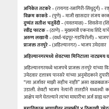
अनिकेत तटकरे
– (रायगड-रत्नागिरी-सिंधुदुर्ग) – राष
विक्रम काकडे
– (पुणे) – माजी खासदार संजय काकडे य
दुष्यंत सतीश चतुर्वेदी
– (यवतमाळ) – शिवसेना (शिं
रवींद्र फाटक
– (ठाणे) – मुख्यमंत्री एकनाथ शिंदे यां
अरुण लखानी
– (वर्धा-चंद्रपूर-गडचिरोली) – भाजपच
प्राजक्त तनपुरे
– (अहिल्यानगर) – भाजप उमेदवार
अहिल्यानगरमध्ये शेवटच्या मिनिटाला नाट्यमय 
अहिल्यानगरमध्ये भाजपचे प्राजक्त तनपुरे यांच्या 
उमेदवार दत्तात्रय पानसरे यांच्या अनुमोदकाने दुपार
“त्या अर्जावर माझी सहीच नाही!” असा खळबळजनक 
उडाली. शेवटी भाजप नेत्यांनी तातडीने मध्यस्थी
आक्षेप मागे घेतल्याने त्यांचा माघारीचा अर्ज ग्रा
महाविकास आघाडीवर नामुष्की! ४ ठिकाणी उमेदव