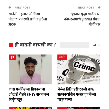
PREV POST
NEXT POST
साडेतीन हजार कोटींच्या
पुण्यात पुन्हा गोळीबार!
घोटाळाप्रकरणी अर्चना कुटेला
कोथरूडमध्ये कुख्यात गँगचा
अटक
गोळीबार
ही बातमी वाचली का ?
All
पुणे
क्राईम
एक्स गर्लफ्रेंडच्या प्रियकराचा
‘वेळेत डिलिव्हरी’ ठरली शाप;
लोखंडी रॉडने १३-१४ वार करून
सहकाऱ्यांनीच मत्सरातून केला
निर्घृण खून
चाकू हल्ला