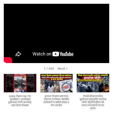
Next
»
1
/
601
NIBM रोडवर PMC चा
बनावट दिव्यांग प्रमाणपत्र
पिंपळे सौदागरमधील
'बुलडोझर'! अनधिकृत
रॅकेटचा पर्दाफाश; वैद्यकीय
झुलेलाल वसाहतीत हायटेक
दुकानांवर मोठी कारवाई;
अधिकारी व कर्मचाऱ्यांसह 8
चोरी! सीसीटीव्हीवर स्प्रे
रस्ता केला मोकळा!
जण अटकेत
मारून चोरट्यांनी मारला
डल्ला