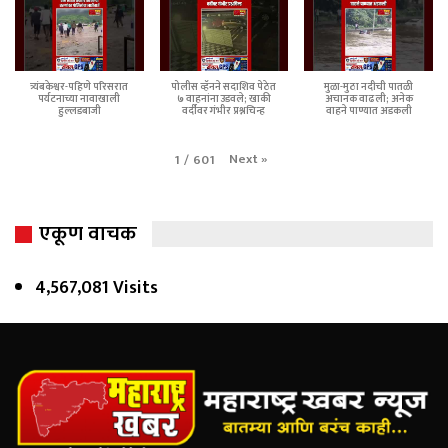
त्र्यंबकेश्वर-पहिणे परिसरात
पोलीस व्हॅनने सदाशिव पेठेत
मुळा-मुठा नदीची पातळी
पर्यटनाच्या नावाखाली
७ वाहनांना उडवले; खाकी
अचानक वाढली; अनेक
हुल्लडबाजी
वर्दीवर गंभीर प्रश्नचिन्ह
वाहने पाण्यात अडकली
Next
»
1
/
601
एकूण वाचक
4,567,081 Visits