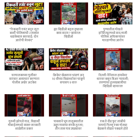
"रिकव्हरी एजंट बनून लूट!
ह्या व्हिडीओ बद्दल तुम्हाला
पुण्यातील गोखले
बार्शी पोलिसांची २ तासांत
काय वाटत ? व्हायरल
इन्स्टिट्यूटमध्ये वाद;माजी
धडाकेबाज कारवाई; दोन
व्हिडीओ
पोलिस अधिकाऱ्यांवर
आरोपी जेरबंद"
मारहाणीचा आरोप
घरमालकाच्या मुलीवर
क्रिकेट खेळताना भांडणं अन्
दिल्ली-नैनिताल हायवेवर
वारंवार अत्याचार करणारा
10 वीच्या विद्यार्थ्यावर चाकूने
थारवर बसून बिअर प्यायली;
पोलीस अखेर अटकेत
सपासप 9 वार!
तरुणांचा हुल्लडबाजीचा
व्हिडिओ व्हायरल!
गुरुजी झोपले गाढ, विद्यार्थी
पावसाने भूम तालुक्यातील
एक ते दीड फूट लांबीचे
मोबाईलमध्ये व्यस्त! सरकारी
उळूप गावाचा संपर्क तुटला;
नागाचे पिल्लू एका मोठ्या
शाळेतील प्रकार
तीन तास गाव उघड्यावर
बेडकाने तोंडात पकडले होते