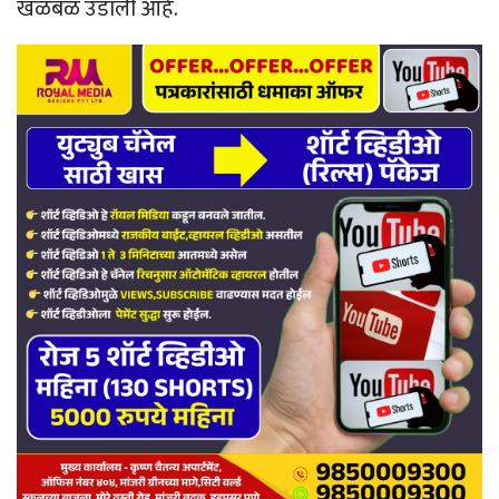
खळबळ उडाली आहे.