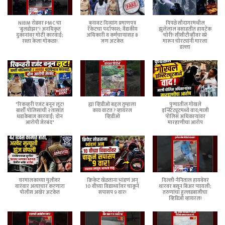
NIBM रोडवर PMC चा
बनावट दिव्यांग प्रमाणपत्र
पिंपळे सौदागरमधील
'बुलडोझर'! अनधिकृत
रॅकेटचा पर्दाफाश; वैद्यकीय
झुलेलाल वसाहतीत हायटेक
दुकानांवर मोठी कारवाई;
अधिकारी व कर्मचाऱ्यांसह 8
चोरी! सीसीटीव्हीवर स्प्रे
रस्ता केला मोकळा!
जण अटकेत
मारून चोरट्यांनी मारला
डल्ला
"रिकव्हरी एजंट बनून लूट!
ह्या व्हिडीओ बद्दल तुम्हाला
पुण्यातील गोखले
बार्शी पोलिसांची २ तासांत
काय वाटत ? व्हायरल
इन्स्टिट्यूटमध्ये वाद;माजी
धडाकेबाज कारवाई; दोन
व्हिडीओ
पोलिस अधिकाऱ्यांवर
आरोपी जेरबंद"
मारहाणीचा आरोप
घरमालकाच्या मुलीवर
क्रिकेट खेळताना भांडणं अन्
दिल्ली-नैनिताल हायवेवर
वारंवार अत्याचार करणारा
10 वीच्या विद्यार्थ्यावर चाकूने
थारवर बसून बिअर प्यायली;
पोलीस अखेर अटकेत
सपासप 9 वार!
तरुणांचा हुल्लडबाजीचा
व्हिडिओ व्हायरल!