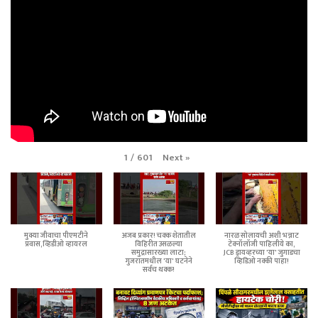
Next
»
1
/
601
मुक्या जीवाचा पीएमटीने
अजब प्रकार! चक्क शेतातील
नारळ सोलायची अशी भन्नाट
प्रवास,व्हिडीओ व्हायरल
विहिरीत उसळल्या
टेक्नॉलॉजी पाहिलीये का,
समुद्रासारख्या लाटा;
JCB ड्रायव्हरच्या 'या' जुगाडचा
गुजरातमधील 'या' घटनेने
व्हिडिओ नक्की पाहा!
सर्वच थक्क!