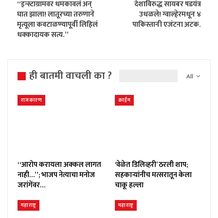
“इन्स्टाग्रामवर धमकावलं अन्
देशाविरुद्ध सायबर षडयंत्र
घात झाला! लातूरच्या तरुणाने
उधळले! ग्वाल्हेरमधून ४
मृत्यूला कवटाळण्यापूर्वी लिहिलं
पाकिस्तानी एजंटना अटक.
धक्कादायक सत्य.”
ही बातमी वाचली का ?
All
राजकारण
क्राईम
“आरोप करायला अक्कल लागत
‘वेळेत डिलिव्हरी’ ठरली शाप;
नाही…”; भाजप नेत्याचा मनोज
सहकाऱ्यांनीच मत्सरातून केला
जरांगेंवर…
चाकू हल्ला
महाराष्ट्र
महाराष्ट्र