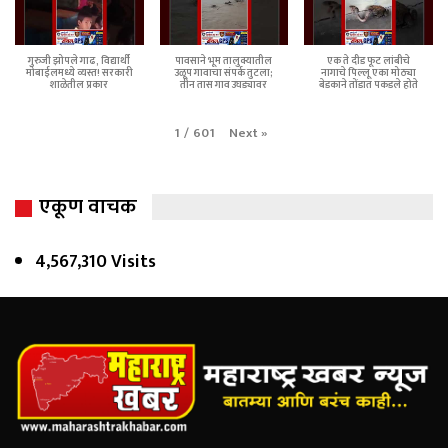
गुरुजी झोपले गाढ, विद्यार्थी
पावसाने भूम तालुक्यातील
एक ते दीड फूट लांबीचे
मोबाईलमध्ये व्यस्त! सरकारी
उळूप गावाचा संपर्क तुटला;
नागाचे पिल्लू एका मोठ्या
शाळेतील प्रकार
तीन तास गाव उघड्यावर
बेडकाने तोंडात पकडले होते
Next
»
1
/
601
एकूण वाचक
4,567,310 Visits