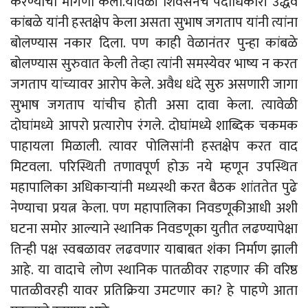
करण्याची मागणी केली.यावळी शिवसेनेचे पदाधिकारी उद्धव
कांबळे यांनी हस्तक्षेप केला असता सुभाष जगताप यांनी त्यांना
बोलण्यास नकार दिला. पण काही वेळानंतर पुन्हा कांबळे
बोलण्यास सुरुवात केली तेव्हा त्यांनी समस्येवर भाष्य न करत
जगताप यांच्यावर आरोप केले. अवैध धंदे सुरु असणारी जागा
सुभाष जगताप यांचीच होती असा दावा केला. त्यावेळी
दोघांमध्ये आपरो प्रत्यारोप रंगले. दोघांमध्ये शाब्दिक चकमक
पाहायला मिळाली. त्यावर पोलिसांनी हस्तक्षेप करत वाद
मिटवला. परिस्थिती तणावपूर्ण होऊ नये म्हणून उपस्थित
महापालिका अधिकाऱ्यांनी मध्यस्थी करत बैठक शांततेत पुढे
नेण्याचा प्रयत्न केला. पण महापालिका निवडणूकीआधी अशी
घटना समोर आल्याने स्थानिक निवडणूका युतीत लढण्यापेक्षा
तिन्ही पक्ष स्वबळावर लढवणार याबाबत शंका निर्माण झाली
आहे. या वादाचे लोण स्थानिक पातळीवर राहणार की वरिष्ठ
पातळीवरही यावर प्रतिक्रिया उमटणार का? हे पाहणे आता