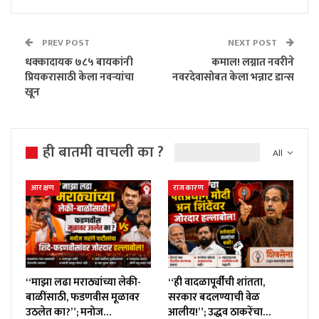
PREV POST
NEXT POST
धक्कादायक ७८५ बायकांनी
कमाल! लग्नात नवरीने
प्रियकरासाठी केला नवऱ्यांचा
नवरदेवासोबत केला भन्नाट डान्स
खून
ही बातमी वाचली का ?
All
आरक्षण
राजकारण
“माझा लढा मराठ्यांच्या लेकी-
“ही वादळापूर्वीची शांतता,
बाळींसाठी, फडणवीस मूळावर
सरकार बदलण्याची वेळ
उठलेत का?”; मनोज…
आलीय!”; उद्धव ठाकरेंचा…