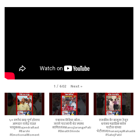
Next
»
1
/
602
५० वर्षांचं स्वप्न पूर्ण होताच
एकनाथ शिंदेंचा कॉल...
राजकीय वैर बाजूला ठेवून
आमदार राजेंद्र राऊत
जरांगे पाटलांनी थेट स्पष्टच
धनंजय महाडिक सतेज
भावूक#RajendraRaut
सांगितलं#ManojJarangePatil
पाटील यांच्या
#Barshi
#EknathShinde
भेटीला#DhananjayMahadik
#EmotionalMoment
#SatejPatil