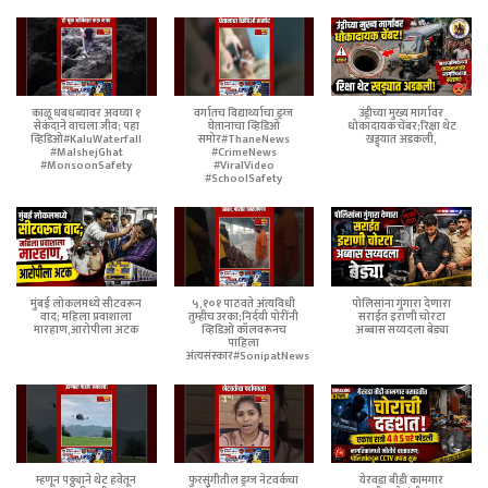
काळू धबधब्यावर अवघ्या १
वर्गातच विद्यार्थ्याचा ड्रग्ज
उंड्रीच्या मुख्य मार्गावर
सेकंदाने वाचला जीव; पहा
घेतानाचा व्हिडिओ
धोकादायक चेंबर;रिक्षा थेट
व्हिडिओ#KaluWaterfall
समोर#ThaneNews
खड्ड्यात अडकली,
#MalshejGhat
#CrimeNews
#MonsoonSafety
#ViralVideo
#SchoolSafety
मुंबई लोकलमध्ये सीटवरून
५,१०१ पाठवते अंत्यविधी
पोलिसांना गुंगारा देणारा
वाद; महिला प्रवाशाला
तुम्हीच उरका;निर्दयी पोरींनी
सराईत इराणी चोरटा
मारहाण,आरोपीला अटक
व्हिडिओ कॉलवरूनच
अब्बास सय्यदला बेड्या
पाहिला
अंत्यसंस्कार#SonipatNews
म्हणून पठ्ठ्याने थेट हवेतून
फुरसुंगीतील ड्रग्ज नेटवर्कचा
येरवडा बीडी कामगार