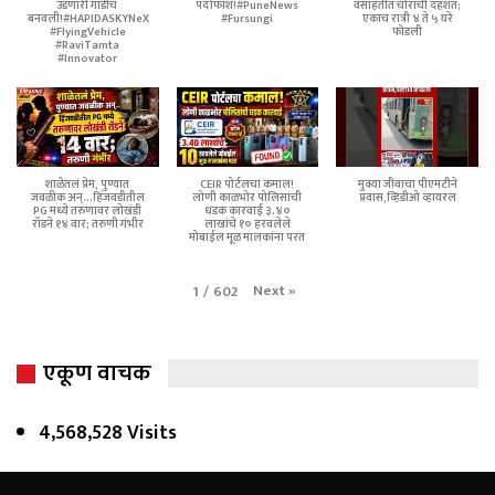
उडणारी गाडीच
पर्दाफाश!#PuneNews
वसाहतीत चोरांची दहशत;
बनवली!#HAPIDASKYNeX
#Fursungi
एकाच रात्री ४ ते ५ घरे
#FlyingVehicle
फोडली
#RaviTamta
#Innovator
शाळेतलं प्रेम, पुण्यात
CEIR पोर्टलचा कमाल!
मुक्या जीवाचा पीएमटीने
जवळीक अन्...हिंजवडीतील
लोणी काळभोर पोलिसांची
प्रवास,व्हिडीओ व्हायरल
PG मध्ये तरुणावर लोखंडी
धडक कारवाई ३.४०
रॉडने १४ वार; तरुणी गंभीर
लाखांचे १० हरवलेले
मोबाईल मूळ मालकांना परत
Next
»
1
/
602
एकूण वाचक
4,568,528 Visits