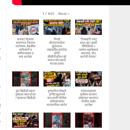
Next
»
1
/
601
बनावट दिव्यांग
पिंपळे
"रिकव्हरी एजंट
प्रमाणपत्र रॅकेटचा
सौदागरमधील
बनून लूट! बार्शी
पर्दाफाश; वैद्यकीय
झुलेलाल
पोलिसांची २
े
अधिकारी व
वसाहतीत हायटेक
तासांत धडाकेबाज
कर्मचाऱ्यांसह 8
चोरी!
कारवाई; दोन
क
जण अटकेत
सीसीटीव्हीवर स्प्रे
आरोपी जेरबंद"
मारून चोरट्यांनी
मारला डल्ला
र
ह्या व्हिडीओ बद्दल
पुण्यातील गोखले
घरमालकाच्या
तुम्हाला काय वाटत
इन्स्टिट्यूटमध्ये
मुलीवर वारंवार
.
? व्हायरल व्हिडीओ
वाद;माजी पोलिस
अत्याचार करणारा
अधिकाऱ्यांवर
पोलीस अखेर
ा
मारहाणीचा आरोप
अटकेत
े
ं