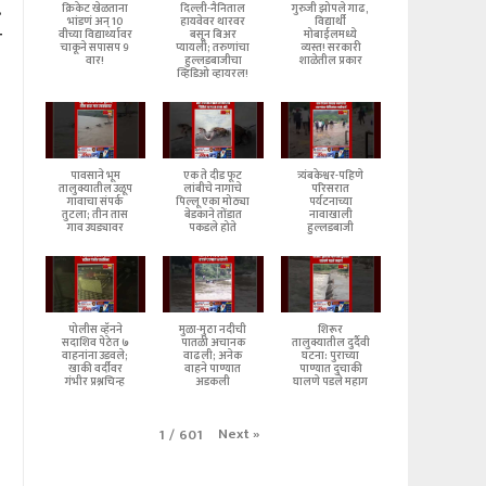
.
क्रिकेट खेळताना
दिल्ली-नैनिताल
गुरुजी झोपले गाढ,
भांडणं अन् 10
हायवेवर थारवर
विद्यार्थी
र
वीच्या विद्यार्थ्यावर
बसून बिअर
मोबाईलमध्ये
चाकूने सपासप 9
प्यायली; तरुणांचा
व्यस्त! सरकारी
वार!
हुल्लडबाजीचा
शाळेतील प्रकार
व्हिडिओ व्हायरल!
पावसाने भूम
एक ते दीड फूट
त्र्यंबकेश्वर-पहिणे
तालुक्यातील उळूप
लांबीचे नागाचे
परिसरात
गावाचा संपर्क
पिल्लू एका मोठ्या
पर्यटनाच्या
तुटला; तीन तास
बेडकाने तोंडात
नावाखाली
गाव उघड्यावर
पकडले होते
हुल्लडबाजी
पोलीस व्हॅनने
मुळा-मुठा नदीची
शिरूर
सदाशिव पेठेत ७
पातळी अचानक
तालुक्यातील दुर्दैवी
वाहनांना उडवले;
वाढली; अनेक
घटना: पुराच्या
खाकी वर्दीवर
वाहने पाण्यात
पाण्यात दुचाकी
गंभीर प्रश्नचिन्ह
अडकली
घालणे पडले महाग
Next
»
1
/
601