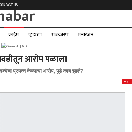
CONTACT US
क्राईम
व्हायरल
राजकारण
मनोरंजन
तावडीतून आरोप पळाला
्येचा प्रयत्न केल्याचा आरोप, पुढे काय झाले?
क्राईम