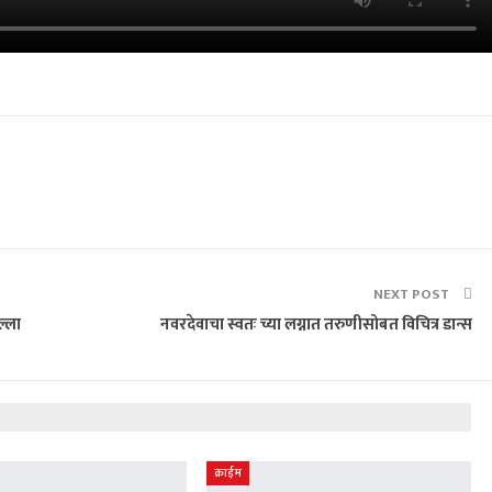
NEXT POST
ल्ला
नवरदेवाचा स्वतः च्या लग्नात तरुणीसोबत विचित्र डान्स
क्राईम