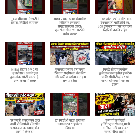
मुक्या जीवाचा पीएमटीने
अजब प्रकार! चक्क शेतातील
नारळ सोलायची अशी भन्नाट
प्रवास,व्हिडीओ व्हायरल
विहिरीत उसळल्या
टेक्नॉलॉजी पाहिलीये का,
समुद्रासारख्या लाटा;
JCB ड्रायव्हरच्या 'या' जुगाडचा
गुजरातमधील 'या' घटनेने
व्हिडिओ नक्की पाहा!
सर्वच थक्क!
NIBM रोडवर PMC चा
बनावट दिव्यांग प्रमाणपत्र
पिंपळे सौदागरमधील
'बुलडोझर'! अनधिकृत
रॅकेटचा पर्दाफाश; वैद्यकीय
झुलेलाल वसाहतीत हायटेक
दुकानांवर मोठी कारवाई;
अधिकारी व कर्मचाऱ्यांसह 8
चोरी! सीसीटीव्हीवर स्प्रे
रस्ता केला मोकळा!
जण अटकेत
मारून चोरट्यांनी मारला
डल्ला
"रिकव्हरी एजंट बनून लूट!
ह्या व्हिडीओ बद्दल तुम्हाला
पुण्यातील गोखले
बार्शी पोलिसांची २ तासांत
काय वाटत ? व्हायरल
इन्स्टिट्यूटमध्ये वाद;माजी
धडाकेबाज कारवाई; दोन
व्हिडीओ
पोलिस अधिकाऱ्यांवर
आरोपी जेरबंद"
मारहाणीचा आरोप