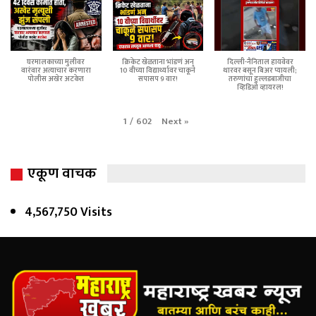
घरमालकाच्या मुलीवर
क्रिकेट खेळताना भांडणं अन्
दिल्ली-नैनिताल हायवेवर
वारंवार अत्याचार करणारा
10 वीच्या विद्यार्थ्यावर चाकूने
थारवर बसून बिअर प्यायली;
पोलीस अखेर अटकेत
सपासप 9 वार!
तरुणांचा हुल्लडबाजीचा
व्हिडिओ व्हायरल!
Next
»
1
/
602
एकूण वाचक
4,567,750 Visits