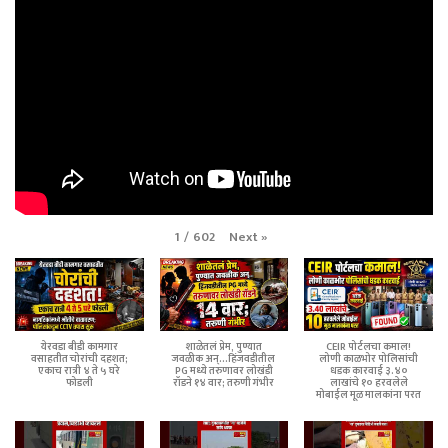
Next
»
1
/
602
येरवडा बीडी कामगार
शाळेतलं प्रेम, पुण्यात
CEIR पोर्टलचा कमाल!
वसाहतीत चोरांची दहशत;
जवळीक अन्...हिंजवडीतील
लोणी काळभोर पोलिसांची
एकाच रात्री ४ ते ५ घरे
PG मध्ये तरुणावर लोखंडी
धडक कारवाई ३.४०
फोडली
रॉडने १४ वार; तरुणी गंभीर
लाखांचे १० हरवलेले
मोबाईल मूळ मालकांना परत