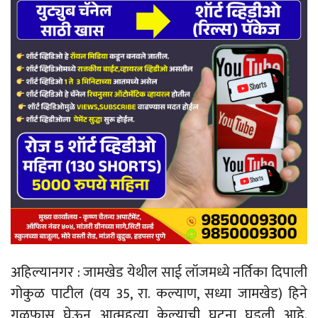
अहिल्यानगर : जामखेड येथील साई लॉजमध्ये नर्तिका दिपाली
गोकुळ पाटील (वय 35, रा. कल्याण, सध्या जामखेड) हिने
गळफास घेऊन आत्महत्या केल्याची घटना घडली आहे.