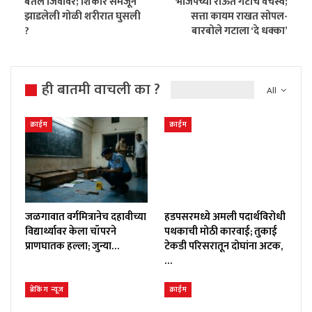
बेतलं जिवावर; शिकार समजून
भाजपच्या राऊत गटाचे वर्चस्व;
झाडलेली गोळी शरीरात घुसली
सत्ता कायम राखत सोपल-
?
बारबोले गटाला ‘दे धक्का’
ही बातमी वाचली का ?
All
क्राईम
क्राईम
जळगावात वर्गमित्रानेच दहावीच्या
हडपसरमध्ये अमली पदार्थविरोधी
विद्यार्थ्यावर केला चॉपरने
पथकाची मोठी कारवाई; तुकाई
प्राणघातक हल्ला; जुन्या…
टेकडी परिसरातून दोघांना अटक,
…
ब्रेकिंग न्यूज
क्राईम