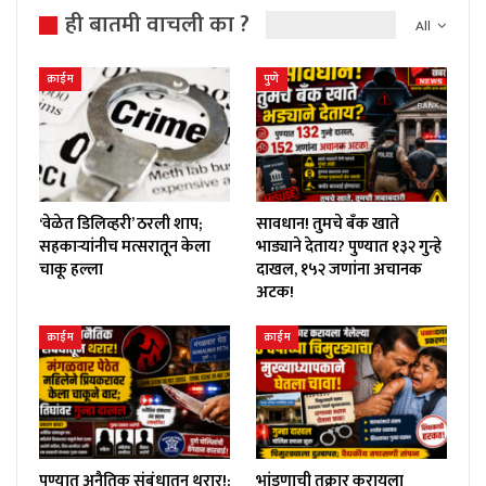
ही बातमी वाचली का ?
All
क्राईम
पुणे
‘वेळेत डिलिव्हरी’ ठरली शाप;
सावधान! तुमचे बँक खाते
सहकाऱ्यांनीच मत्सरातून केला
भाड्याने देताय? पुण्यात १३२ गुन्हे
चाकू हल्ला
दाखल, १५२ जणांना अचानक
अटक!
क्राईम
क्राईम
पुण्यात अनैतिक संबंधातून थरार!;
भांडणाची तक्रार करायला