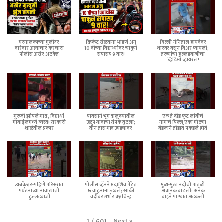
घरमालकाच्या मुलीवर
क्रिकेट खेळताना भांडणं अन्
दिल्ली-नैनिताल हायवेवर
वारंवार अत्याचार करणारा
10 वीच्या विद्यार्थ्यावर चाकूने
थारवर बसून बिअर प्यायली;
पोलीस अखेर अटकेत
सपासप 9 वार!
तरुणांचा हुल्लडबाजीचा
व्हिडिओ व्हायरल!
गुरुजी झोपले गाढ, विद्यार्थी
पावसाने भूम तालुक्यातील
एक ते दीड फूट लांबीचे
मोबाईलमध्ये व्यस्त! सरकारी
उळूप गावाचा संपर्क तुटला;
नागाचे पिल्लू एका मोठ्या
शाळेतील प्रकार
तीन तास गाव उघड्यावर
बेडकाने तोंडात पकडले होते
त्र्यंबकेश्वर-पहिणे परिसरात
पोलीस व्हॅनने सदाशिव पेठेत
मुळा-मुठा नदीची पातळी
पर्यटनाच्या नावाखाली
७ वाहनांना उडवले; खाकी
अचानक वाढली; अनेक
हुल्लडबाजी
वर्दीवर गंभीर प्रश्नचिन्ह
वाहने पाण्यात अडकली
Next
»
1
/
601