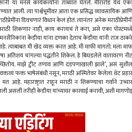
ी या मनसे कार्यकर्त्यांना ताब्यात घेतले. मीरारोड येथे एक
ण्यात आली. त्या पार्श्वभूमीवर आता एक प्रसिद्ध व्यावसायिक आण
प्रेमींना डिवचणारं विधान केलं होतं. त्यानंतर अनेक मराठीप्रेमींन
ी मराठी शिकणार नाही, काय करायचं ते करा, असे एका पोस्टमध्य
. मनसैनिकांना केडीया यांना दणका देताच केडीया यांनी राज ठाकर
हे. त्याबाबत मी खेद व्यक्त करत आहे. मी माफी मागतो. मला मा
ाषा अतिशय चांगल्या पद्धतीने शिकेल. हे बिघडलेले वातावरण नी
्छितोय. माझे ट्वीट तणाव आणि दडपणाखाली झाले’, असं सुशी
क्तव्य फक्त भाषेसंबंधी नसून, मराठी अस्मितेवर केलेला थेट प्रहा
मत आहे. महाराष्ट्रात राहून मराठी न शिकण्याचा गर्वाने उच्चा
ितली असली तरीही केडीया यांच्यावर कारवाई करावी, अशी मागणो