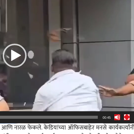
00:45
 आणि नारळ फेकले. केडियांच्या ऑफिसबाहेर मनसे कार्यकर्त्यांन