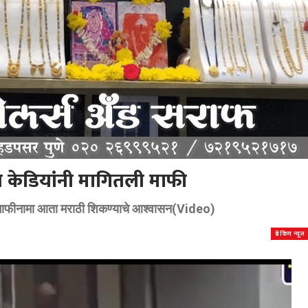
ल केडियांनी मागितली माफी
चा माफीनामा आता मराठी शिकण्याचे आश्वासन(Video)
ब्रेकिंग न्यूज