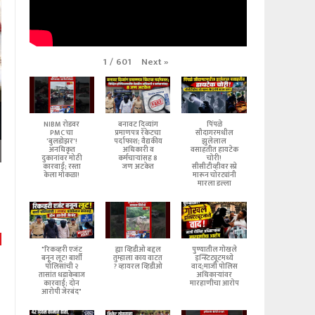
Next
»
1
/
601
NIBM रोडवर
बनावट दिव्यांग
पिंपळे
PMC चा
प्रमाणपत्र रॅकेटचा
सौदागरमधील
'बुलडोझर'!
पर्दाफाश; वैद्यकीय
झुलेलाल
अनधिकृत
अधिकारी व
वसाहतीत हायटेक
दुकानांवर मोठी
कर्मचाऱ्यांसह 8
चोरी!
कारवाई; रस्ता
जण अटकेत
सीसीटीव्हीवर स्प्रे
केला मोकळा!
मारून चोरट्यांनी
मारला डल्ला
"रिकव्हरी एजंट
ह्या व्हिडीओ बद्दल
पुण्यातील गोखले
बनून लूट! बार्शी
तुम्हाला काय वाटत
इन्स्टिट्यूटमध्ये
पोलिसांची २
? व्हायरल व्हिडीओ
वाद;माजी पोलिस
तासांत धडाकेबाज
अधिकाऱ्यांवर
कारवाई; दोन
मारहाणीचा आरोप
आरोपी जेरबंद"