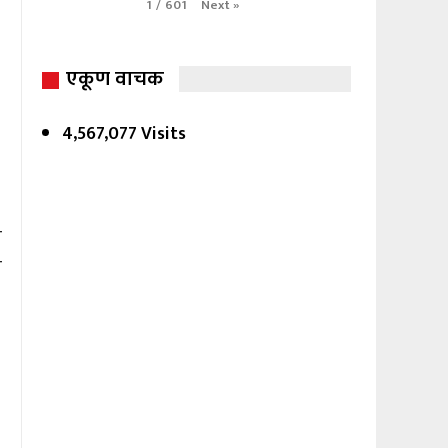
Next
»
1
/
601
एकूण वाचक
4,567,077 Visits
त
ी