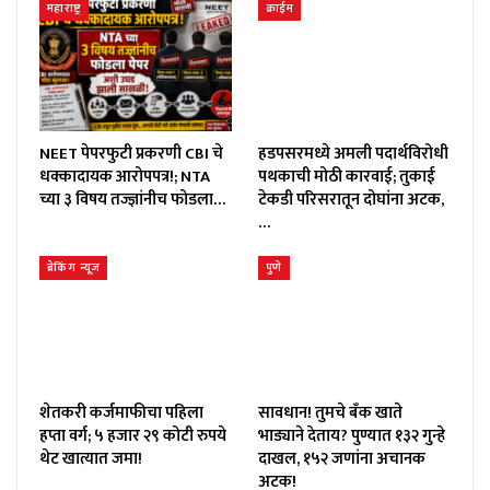
महाराष्ट्र
क्राईम
NEET पेपरफुटी प्रकरणी CBI चे
हडपसरमध्ये अमली पदार्थविरोधी
धक्कादायक आरोपपत्र!; NTA
पथकाची मोठी कारवाई; तुकाई
च्या ३ विषय तज्ज्ञांनीच फोडला…
टेकडी परिसरातून दोघांना अटक,
…
ब्रेकिंग न्यूज
पुणे
शेतकरी कर्जमाफीचा पहिला
सावधान! तुमचे बँक खाते
हप्ता वर्ग; ५ हजार २९ कोटी रुपये
भाड्याने देताय? पुण्यात १३२ गुन्हे
थेट खात्यात जमा!
दाखल, १५२ जणांना अचानक
अटक!