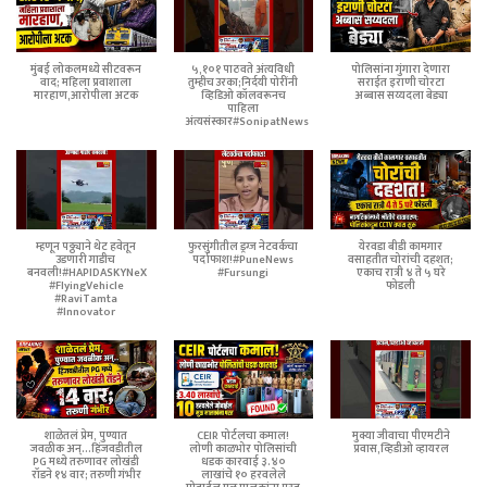
मुंबई लोकलमध्ये सीटवरून
५,१०१ पाठवते अंत्यविधी
पोलिसांना गुंगारा देणारा
वाद; महिला प्रवाशाला
तुम्हीच उरका;निर्दयी पोरींनी
सराईत इराणी चोरटा
मारहाण,आरोपीला अटक
व्हिडिओ कॉलवरूनच
अब्बास सय्यदला बेड्या
पाहिला
अंत्यसंस्कार#SonipatNews
म्हणून पठ्ठ्याने थेट हवेतून
फुरसुंगीतील ड्रग्ज नेटवर्कचा
येरवडा बीडी कामगार
उडणारी गाडीच
पर्दाफाश!#PuneNews
वसाहतीत चोरांची दहशत;
बनवली!#HAPIDASKYNeX
#Fursungi
एकाच रात्री ४ ते ५ घरे
#FlyingVehicle
फोडली
#RaviTamta
#Innovator
शाळेतलं प्रेम, पुण्यात
CEIR पोर्टलचा कमाल!
मुक्या जीवाचा पीएमटीने
जवळीक अन्...हिंजवडीतील
लोणी काळभोर पोलिसांची
प्रवास,व्हिडीओ व्हायरल
PG मध्ये तरुणावर लोखंडी
धडक कारवाई ३.४०
रॉडने १४ वार; तरुणी गंभीर
लाखांचे १० हरवलेले