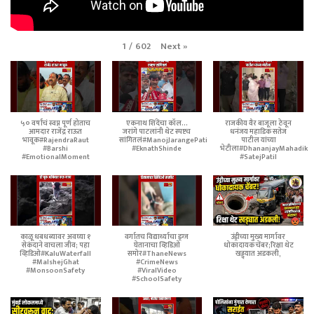
Next
»
1
/
602
५० वर्षांचं स्वप्न पूर्ण होताच
एकनाथ शिंदेंचा कॉल...
राजकीय वैर बाजूला ठेवून
आमदार राजेंद्र राऊत
जरांगे पाटलांनी थेट स्पष्टच
धनंजय महाडिक सतेज
भावूक#RajendraRaut
सांगितलं#ManojJarangePatil
पाटील यांच्या
#Barshi
#EknathShinde
भेटीला#DhananjayMahadik
#EmotionalMoment
#SatejPatil
काळू धबधब्यावर अवघ्या १
वर्गातच विद्यार्थ्याचा ड्रग्ज
उंड्रीच्या मुख्य मार्गावर
सेकंदाने वाचला जीव; पहा
घेतानाचा व्हिडिओ
धोकादायक चेंबर;रिक्षा थेट
व्हिडिओ#KaluWaterfall
समोर#ThaneNews
खड्ड्यात अडकली,
#MalshejGhat
#CrimeNews
#MonsoonSafety
#ViralVideo
#SchoolSafety