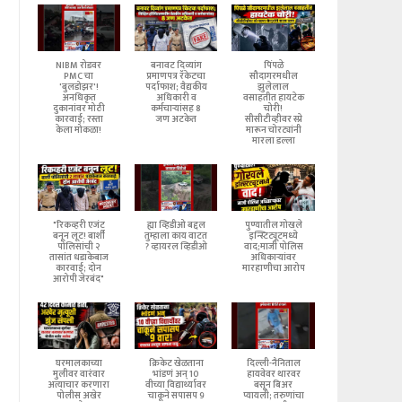
NIBM रोडवर
बनावट दिव्यांग
पिंपळे
PMC चा
प्रमाणपत्र रॅकेटचा
सौदागरमधील
'बुलडोझर'!
पर्दाफाश; वैद्यकीय
झुलेलाल
अनधिकृत
अधिकारी व
वसाहतीत हायटेक
दुकानांवर मोठी
कर्मचाऱ्यांसह 8
चोरी!
कारवाई; रस्ता
जण अटकेत
सीसीटीव्हीवर स्प्रे
केला मोकळा!
मारून चोरट्यांनी
मारला डल्ला
"रिकव्हरी एजंट
ह्या व्हिडीओ बद्दल
पुण्यातील गोखले
बनून लूट! बार्शी
तुम्हाला काय वाटत
इन्स्टिट्यूटमध्ये
पोलिसांची २
? व्हायरल व्हिडीओ
वाद;माजी पोलिस
तासांत धडाकेबाज
अधिकाऱ्यांवर
कारवाई; दोन
मारहाणीचा आरोप
आरोपी जेरबंद"
घरमालकाच्या
क्रिकेट खेळताना
दिल्ली-नैनिताल
मुलीवर वारंवार
भांडणं अन् 10
हायवेवर थारवर
अत्याचार करणारा
वीच्या विद्यार्थ्यावर
बसून बिअर
पोलीस अखेर
चाकूने सपासप 9
प्यायली; तरुणांचा