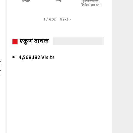
अटकेत
वार!
हुल्लडबाजीचा
व्हिडिओ व्हायरल!
Next
»
1
/
602
एकूण वाचक
4,568,182 Visits
ा
ा