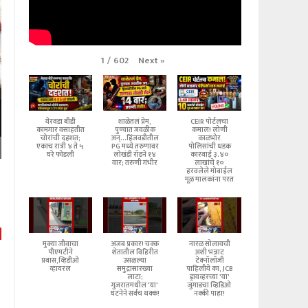
Next
»
1
/
602
येरवडा बीडी
शाळेतलं प्रेम,
CEIR पोर्टलचा
कामगार वसाहतीत
पुण्यात जवळीक
कमाल! लोणी
चोरांची दहशत;
अन्...हिंजवडीतील
काळभोर
एकाच रात्री ४ ते ५
PG मध्ये तरुणावर
पोलिसांची धडक
घरे फोडली
लोखंडी रॉडने १४
कारवाई ३.४०
वार; तरुणी गंभीर
लाखांचे १०
हरवलेले मोबाईल
मूळ मालकांना परत
मुक्या जीवाचा
अजब प्रकार! चक्क
नारळ सोलायची
पीएमटीने
शेतातील विहिरीत
अशी भन्नाट
प्रवास,व्हिडीओ
उसळल्या
टेक्नॉलॉजी
व्हायरल
समुद्रासारख्या
पाहिलीये का, JCB
लाटा;
ड्रायव्हरच्या 'या'
गुजरातमधील 'या'
जुगाडचा व्हिडिओ
घटनेने सर्वच थक्क!
नक्की पाहा!