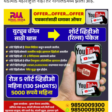
घडामोड महाराष्ट्रात नाही तर नागालँडमध्ये झाली आहे.