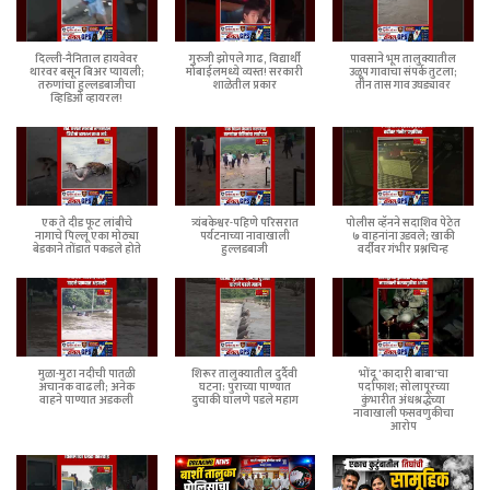
दिल्ली-नैनिताल हायवेवर
गुरुजी झोपले गाढ, विद्यार्थी
पावसाने भूम तालुक्यातील
थारवर बसून बिअर प्यायली;
मोबाईलमध्ये व्यस्त! सरकारी
उळूप गावाचा संपर्क तुटला;
तरुणांचा हुल्लडबाजीचा
शाळेतील प्रकार
तीन तास गाव उघड्यावर
व्हिडिओ व्हायरल!
एक ते दीड फूट लांबीचे
त्र्यंबकेश्वर-पहिणे परिसरात
पोलीस व्हॅनने सदाशिव पेठेत
नागाचे पिल्लू एका मोठ्या
पर्यटनाच्या नावाखाली
७ वाहनांना उडवले; खाकी
बेडकाने तोंडात पकडले होते
हुल्लडबाजी
वर्दीवर गंभीर प्रश्नचिन्ह
मुळा-मुठा नदीची पातळी
शिरूर तालुक्यातील दुर्दैवी
भोंदू 'कादारी बाबा'चा
अचानक वाढली; अनेक
घटना: पुराच्या पाण्यात
पर्दाफाश; सोलापूरच्या
वाहने पाण्यात अडकली
दुचाकी घालणे पडले महाग
कुंभारीत अंधश्रद्धेच्या
नावाखाली फसवणुकीचा
आरोप