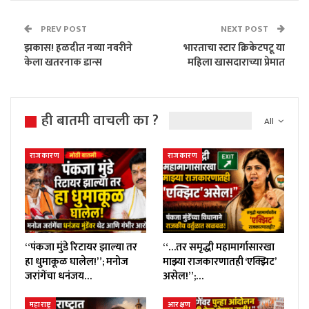
PREV POST
NEXT POST
झकास! हळदीत नव्या नवरीने
भारताचा स्टार क्रिकेटपटू या
केला खतरनाक डान्स
महिला खासदाराच्या प्रेमात
ही बातमी वाचली का ?
All
राजकारण
राजकारण
“पंकजा मुंडे रिटायर झाल्या तर
“…तर समृद्धी महामार्गासारखा
हा धुमाकूळ घालेल!”; मनोज
माझ्या राजकारणातही ‘एक्झिट’
जरांगेंचा धनंजय…
असेल!”;…
महाराष्ट्र
आरक्षण