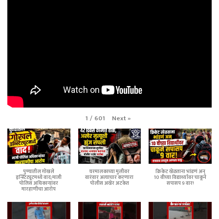
Next
»
1
/
601
पुण्यातील गोखले
घरमालकाच्या मुलीवर
क्रिकेट खेळताना भांडणं अन्
इन्स्टिट्यूटमध्ये वाद;माजी
वारंवार अत्याचार करणारा
10 वीच्या विद्यार्थ्यावर चाकूने
पोलिस अधिकाऱ्यांवर
पोलीस अखेर अटकेत
सपासप 9 वार!
मारहाणीचा आरोप