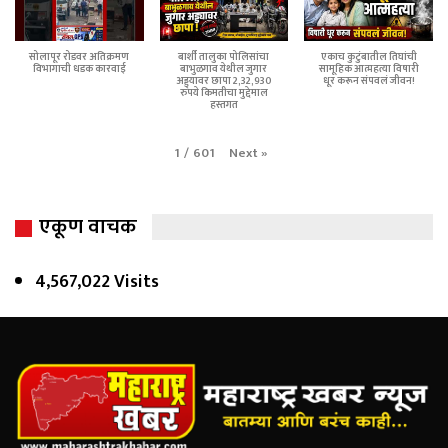
सोलापूर रोडवर अतिक्रमण
बार्शी तालुका पोलिसांचा
एकाच कुटुंबातील तिघांची
विभागाची धडक कारवाई
बाभुळगाव येथील जुगार
सामूहिक आत्महत्या विषारी
अड्ड्यावर छापा 2,32,930
धूर करून संपवलं जीवन!
रुपये किमतीचा मुद्देमाल
हस्तगत
Next
»
1
/
601
एकूण वाचक
4,567,022 Visits