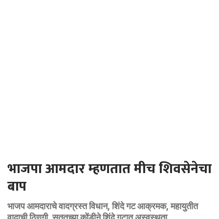
भाजपा आमदार म्हणतात मीच शिवसेनेचा
बाप
भाजप आमदाराचे वादग्रस्त विधान, शिंदे गट आक्रमक, महायुतीत
वादाची ठिणगी, सततच्या कोंडीने शिंदे गटात अस्वस्थता