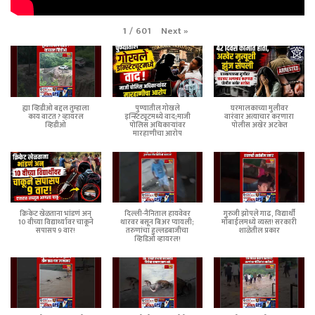
Next
»
1
/
601
ह्या व्हिडीओ बद्दल तुम्हाला
पुण्यातील गोखले
घरमालकाच्या मुलीवर
काय वाटत ? व्हायरल
इन्स्टिट्यूटमध्ये वाद;माजी
वारंवार अत्याचार करणारा
व्हिडीओ
पोलिस अधिकाऱ्यांवर
पोलीस अखेर अटकेत
मारहाणीचा आरोप
क्रिकेट खेळताना भांडणं अन्
दिल्ली-नैनिताल हायवेवर
गुरुजी झोपले गाढ, विद्यार्थी
10 वीच्या विद्यार्थ्यावर चाकूने
थारवर बसून बिअर प्यायली;
मोबाईलमध्ये व्यस्त! सरकारी
सपासप 9 वार!
तरुणांचा हुल्लडबाजीचा
शाळेतील प्रकार
व्हिडिओ व्हायरल!