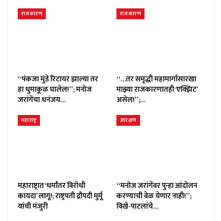
राजकारण
राजकारण
“पंकजा मुंडे रिटायर झाल्या तर
“…तर समृद्धी महामार्गासारखा
हा धुमाकूळ घालेल!”; मनोज
माझ्या राजकारणातही ‘एक्झिट’
जरांगेंचा धनंजय…
असेल!”;…
महाराष्ट्र
आरक्षण
महाराष्ट्रात ‘धर्मांतर विरोधी
“मनोज जरांगेंवर पुन्हा आंदोलन
कायदा’ लागू!; राष्ट्रपती द्रौपदी मुर्मू
करण्याची वेळ येणार नाही!”;
यांची मंजुरी
विखे-पाटलांचे…