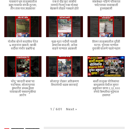
पावसाने भूम तालुक्यातील
एक ते दीड फूट लांबीचे
त्र्यंबकेश्वर-पहिणे परिसरात
उळूप गावाचा संपर्क तुटला;
नागाचे पिल्लू एका मोठ्या
पर्यटनाच्या नावाखाली
तीन तास गाव उघड्यावर
बेडकाने तोंडात पकडले होते
हुल्लडबाजी
पोलीस व्हॅनने सदाशिव पेठेत
मुळा-मुठा नदीची पातळी
शिरूर तालुक्यातील दुर्दैवी
७ वाहनांना उडवले; खाकी
अचानक वाढली; अनेक
घटना: पुराच्या पाण्यात
वर्दीवर गंभीर प्रश्नचिन्ह
वाहने पाण्यात अडकली
दुचाकी घालणे पडले महाग
भोंदू 'कादारी बाबा'चा
सोलापूर रोडवर अतिक्रमण
बार्शी तालुका पोलिसांचा
पर्दाफाश; सोलापूरच्या
विभागाची धडक कारवाई
बाभुळगाव येथील जुगार
कुंभारीत अंधश्रद्धेच्या
अड्ड्यावर छापा 2,32,930
नावाखाली फसवणुकीचा
रुपये किमतीचा मुद्देमाल
आरोप
हस्तगत
Next
»
1
/
601