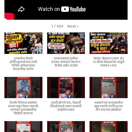
Next
»
1
/
601
पुण्यातील गोखले
घरमालकाच्या मुलीवर
क्रिकेट खेळताना भांडणं अन्
इन्स्टिट्यूटमध्ये वाद;माजी
वारंवार अत्याचार करणारा
10 वीच्या विद्यार्थ्यावर चाकूने
पोलिस अधिकाऱ्यांवर
पोलीस अखेर अटकेत
सपासप 9 वार!
मारहाणीचा आरोप
दिल्ली-नैनिताल हायवेवर
गुरुजी झोपले गाढ, विद्यार्थी
पावसाने भूम तालुक्यातील
थारवर बसून बिअर प्यायली;
मोबाईलमध्ये व्यस्त! सरकारी
उळूप गावाचा संपर्क तुटला;
तरुणांचा हुल्लडबाजीचा
शाळेतील प्रकार
तीन तास गाव उघड्यावर
व्हिडिओ व्हायरल!