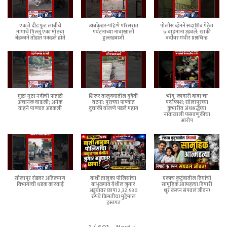
एक ते दीड फूट लांबीचे
त्र्यंबकेश्वर-पहिणे परिसरात
पोलीस व्हॅनने सदाशिव पेठेत
नागाचे पिल्लू एका मोठ्या
पर्यटनाच्या नावाखाली
७ वाहनांना उडवले; खाकी
बेडकाने तोंडात पकडले होते
हुल्लडबाजी
वर्दीवर गंभीर प्रश्नचिन्ह
मुळा-मुठा नदीची पातळी
शिरूर तालुक्यातील दुर्दैवी
भोंदू 'कादारी बाबा'चा
अचानक वाढली; अनेक
घटना: पुराच्या पाण्यात
पर्दाफाश; सोलापूरच्या
वाहने पाण्यात अडकली
दुचाकी घालणे पडले महाग
कुंभारीत अंधश्रद्धेच्या
नावाखाली फसवणुकीचा
आरोप
सोलापूर रोडवर अतिक्रमण
बार्शी तालुका पोलिसांचा
एकाच कुटुंबातील तिघांची
विभागाची धडक कारवाई
बाभुळगाव येथील जुगार
सामूहिक आत्महत्या विषारी
अड्ड्यावर छापा 2,32,930
धूर करून संपवलं जीवन!
रुपये किमतीचा मुद्देमाल
हस्तगत
Next
»