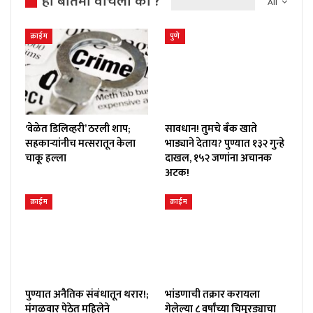
ही बातमी वाचली का ?
All
क्राईम
पुणे
‘वेळेत डिलिव्हरी’ ठरली शाप;
सावधान! तुमचे बँक खाते
सहकाऱ्यांनीच मत्सरातून केला
भाड्याने देताय? पुण्यात १३२ गुन्हे
चाकू हल्ला
दाखल, १५२ जणांना अचानक
अटक!
क्राईम
क्राईम
पुण्यात अनैतिक संबंधातून थरार!;
भांडणाची तक्रार करायला
मंगळवार पेठेत महिलेने
गेलेल्या ८ वर्षांच्या चिमुरड्याचा